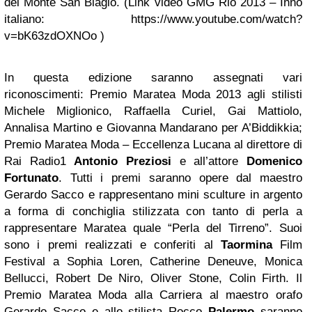
del Monte San Biagio. (Link video GMG Rio 2013 – Inno
italiano: https://www.youtube.com/watch?
v=bK63zdOXNOo )
In questa edizione saranno assegnati vari
riconoscimenti: Premio Maratea Moda 2013 agli stilisti
Michele Miglionico, Raffaella Curiel, Gai Mattiolo,
Annalisa Martino e Giovanna Mandarano per A’Biddikkia;
Premio Maratea Moda – Eccellenza Lucana al direttore di
Rai Radio1
Antonio Preziosi
e all’attore
Domenico
Fortunato
. Tutti i premi saranno opere dal maestro
Gerardo Sacco e rappresentano mini sculture in argento
a forma di conchiglia stilizzata con tanto di perla a
rappresentare Maratea quale “Perla del Tirreno”. Suoi
sono i premi realizzati e conferiti al
Taormina
Film
Festival a Sophia Loren, Catherine Deneuve, Monica
Bellucci, Robert De Niro, Oliver Stone, Colin Firth. Il
Premio Maratea Moda alla Carriera al maestro orafo
Gerardo Sacco e allo stilista Rocco
Palermo
saranno