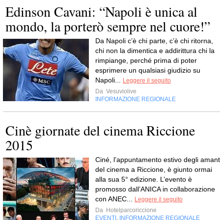
Edinson Cavani: “Napoli è unica al
mondo, la porterò sempre nel cuore!”
Da Napoli c’è chi parte, c’è chi ritorna,
chi non la dimentica e addirittura chi la
rimpiange, perché prima di poter
esprimere un qualsiasi giudizio su
Napoli...
Leggere il seguito
Da
Vesuviolive
INFORMAZIONE REGIONALE
Cinè giornate del cinema Riccione
2015
Ciné, l’appuntamento estivo degli amant
del cinema a Riccione, è giunto ormai
alla sua 5° edizione. L’evento è
promosso dall’ANICA in collaborazione
con ANEC...
Leggere il seguito
Da
Hotelparcoriccione
EVENTI
INFORMAZIONE REGIONALE
,