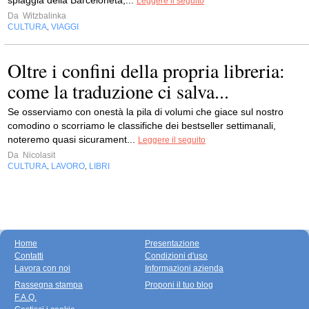
spiaggia della Barceloneta,...
Leggere il seguito
Da
Witzbalinka
CULTURA
VIAGGI
,
Oltre i confini della propria libreria:
come la traduzione ci salva...
Se osserviamo con onestà la pila di volumi che giace sul nostro
comodino o scorriamo le classifiche dei bestseller settimanali,
noteremo quasi sicurament...
Leggere il seguito
Da
Nicolasit
CULTURA
LAVORO
LIBRI
,
,
Home
Presentazione
Contatti
Condizioni d'uso
Lavora con noi
Informazioni azienda
Rassegna stampa
Proponi il tuo blog
F.A.Q.