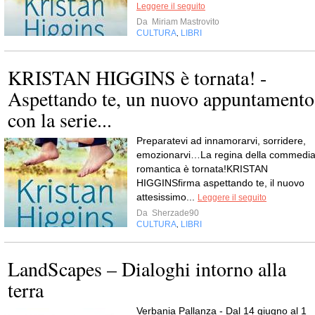
Leggere il seguito
Da
Miriam Mastrovito
CULTURA
LIBRI
,
KRISTAN HIGGINS è tornata! -
Aspettando te, un nuovo appuntamento
con la serie...
Preparatevi ad innamorarvi, sorridere,
emozionarvi…La regina della commedi
romantica è tornata!KRISTAN
HIGGINSfirma aspettando te, il nuovo
attesissimo...
Leggere il seguito
Da
Sherzade90
CULTURA
LIBRI
,
LandScapes – Dialoghi intorno alla
terra
Verbania Pallanza - Dal 14 giugno al 1