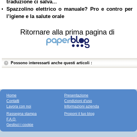
traduzione ci salva...
Spazzolino elettrico o manuale? Pro e contro per
l’igiene e la salute orale
Ritornare alla prima pagina di
Possono interessarti anche questi articoli :
Home
Presentazione
Contatti
Condizioni d'uso
Lavora con noi
Informazioni azienda
Rassegna stampa
Proponi il tuo blog
F.A.Q.
Gestisci i cookie