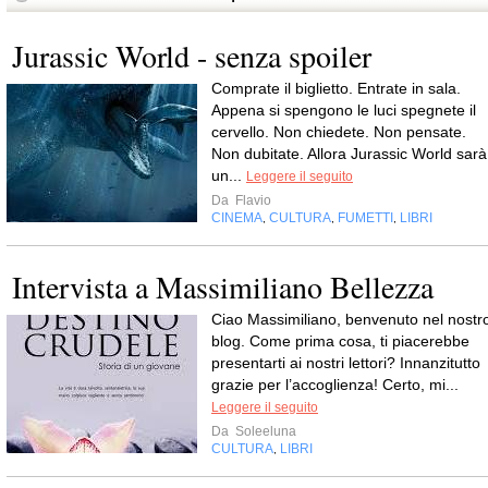
Jurassic World - senza spoiler
Comprate il biglietto. Entrate in sala.
Appena si spengono le luci spegnete il
cervello. Non chiedete. Non pensate.
Non dubitate. Allora Jurassic World sarà
un...
Leggere il seguito
Da
Flavio
CINEMA
CULTURA
FUMETTI
LIBRI
,
,
,
Intervista a Massimiliano Bellezza
Ciao Massimiliano, benvenuto nel nostr
blog. Come prima cosa, ti piacerebbe
presentarti ai nostri lettori? Innanzitutto
grazie per l’accoglienza! Certo, mi...
Leggere il seguito
Da
Soleeluna
CULTURA
LIBRI
,