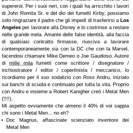
supereroi. Per i suoi neri, con i quali ha arricchito i lavori
di John Romita Sr. e del dio dei fumetti Kirby, possiamo
solo ringraziare il padre che gli impedì di trasferirsi a
Los
Angeles
per lavorare alla Disney e lo costrinse a restare
nelle grande mela. Amante delle false identità, alla faccia
di qualsiasi contratto firmasse, riusciva a lavorare
contemporaneamente sia con la DC che con la Marvel,
facendosi chiamare Mike Demeo o Joe Gaudioso. Autore
di
mille mila
fumetti come scrittore / disegnatore /
inchiostratore / editor / copertinista / meccanico, lo
ricordiamo per il suo sodalizio con Ross Andru, iniziato
sui banchi di scuola e continuato per tutta la vita. Proprio
con Andru e insieme a Robert Kanigher creò i Metal Men
(!!!!).
Mi aspetto ovviamente che almeno il 40% di voi sappia
chi sono i Metal Men... no eh?
Doc Magnus, affascinate scienziato inventore dei
Metal Men