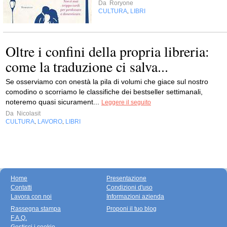
Da
Roryone
CULTURA
LIBRI
,
Oltre i confini della propria libreria:
come la traduzione ci salva...
Se osserviamo con onestà la pila di volumi che giace sul nostro
comodino o scorriamo le classifiche dei bestseller settimanali,
noteremo quasi sicurament...
Leggere il seguito
Da
Nicolasit
CULTURA
LAVORO
LIBRI
,
,
Home
Presentazione
Contatti
Condizioni d'uso
Lavora con noi
Informazioni azienda
Rassegna stampa
Proponi il tuo blog
F.A.Q.