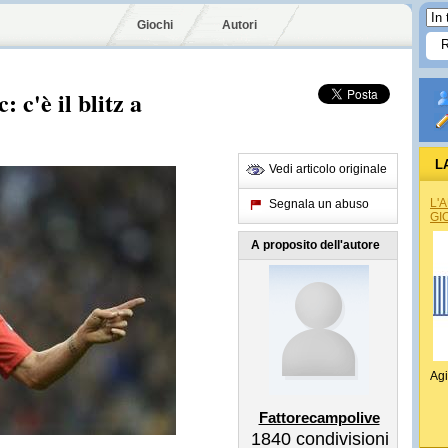
Giochi
Autori
 c'è il blitz a
L
Vedi articolo originale
L'
Segnala un abuso
GI
A proposito dell'autore
Agi
Fattorecampolive
1840
condivisioni