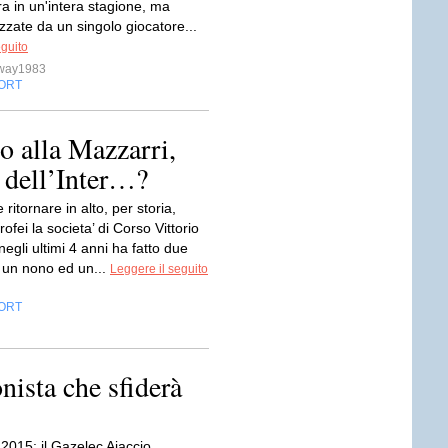
a in un'intera stagione, ma
izzate da un singolo giocatore...
eguito
sway1983
ORT
o alla Mazzarri,
’ dell’Inter…?
 ritornare in alto, per storia,
rofei la societa’ di Corso Vittorio
gli ultimi 4 anni ha fatto due
i un nono ed un...
Leggere il seguito
ORT
onista che sfiderà
2015: il Gazelec Ajaccio