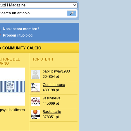
Non ancora membro?
Proponi il tuo blog
A COMMUNITY CALCIO
AUTORE DEL
TOP UTENTI
ORNO
pablitosway1983
604854 pt
Corrintoscana
489198 pt
vesuviolive
445069 pt
psyinthekitchen
Basketcaffe
378351 pt