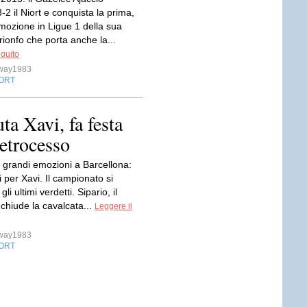
-2 il Niort e conquista la prima,
mozione in Ligue 1 della sua
trionfo che porta anche la...
eguito
sway1983
ORT
ta Xavi, fa festa
retrocesso
i grandi emozioni a Barcellona:
di per Xavi. Il campionato si
li ultimi verdetti. Sipario, il
chiude la cavalcata...
Leggere il
sway1983
ORT