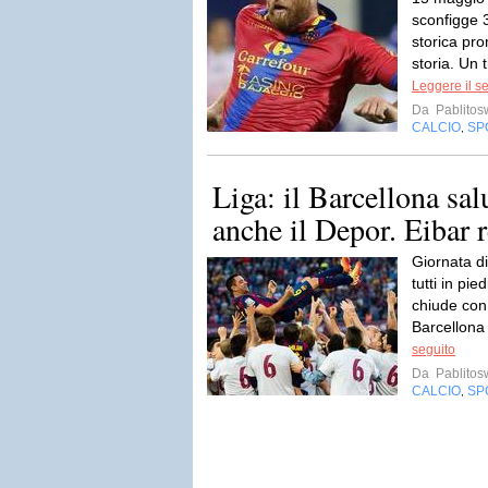
sconfigge 3
storica pro
storia. Un 
Leggere il s
Da
Pablito
CALCIO
SP
,
Liga: il Barcellona salu
anche il Depor. Eibar 
Giornata d
tutti in pie
chiude con g
Barcellona 
seguito
Da
Pablito
CALCIO
SP
,