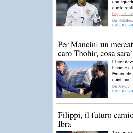
una squadr
quelle real
Leggere il s
Da
Pablito
CALCIO
SP
,
Per Mancini un mercat
caro Thohir, cosa sara
L’Inter deve
blasone e t
Emanuele ne
quinti post
Da
Alex80
CALCIO
SP
,
Filippi, il futuro cami
Ibra
15 maggio 