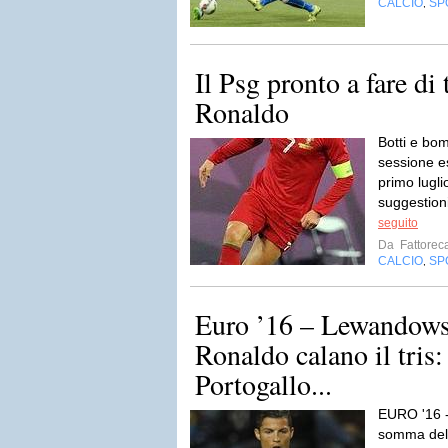
CALCIO
SP
,
Il Psg pronto a fare di 
Ronaldo
Botti e bom
sessione est
primo lugli
suggestion
seguito
Da
Fattorec
CALCIO
SP
,
Euro ’16 – Lewandowsk
Ronaldo calano il tris:
Portogallo...
EURO '16 -
somma del