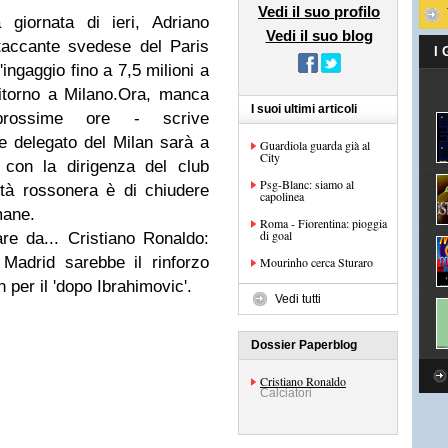
Vedi il suo profilo
 giornata di ieri, Adriano
Vedi il suo blog
attaccante svedese del Paris
I
'ingaggio fino a 7,5 milioni a
ritorno a Milano.Ora, manca
I suoi ultimi articoli
prossime ore - scrive
ore delegato del Milan sarà a
Guardiola guarda già al
City
 con la dirigenza del club
Psg-Blanc: siamo al
età rossonera è di chiudere
capolinea
mane.
Roma - Fiorentina: pioggia
di goal
re da... Cristiano Ronaldo:
 Madrid sarebbe il rinforzo
Mourinho cerca Sturaro
 per il 'dopo Ibrahimovic'.
Vedi tutti
Dossier Paperblog
Cristiano Ronaldo
Calciatori