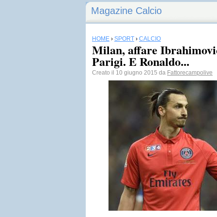
Magazine Calcio
HOME
›
SPORT
›
CALCIO
Milan, affare Ibrahimovic:
Parigi. E Ronaldo...
Creato il 10 giugno 2015 da
Fattorecampolive