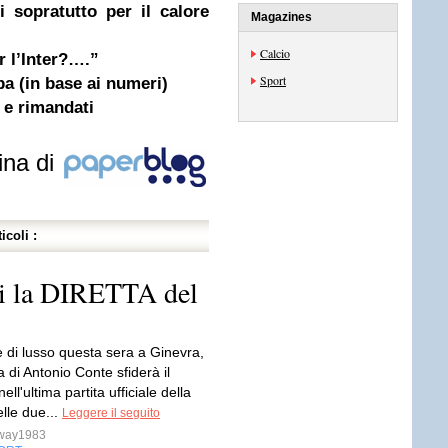
i sopratutto per il calore
Magazines
Calcio
r l’Inter?….”
Sport
opa (in base ai numeri)
 e rimandati
ina di
icoli :
ivi la DIRETTA del
 di lusso questa sera a Ginevra,
ia di Antonio Conte sfiderà il
ell'ultima partita ufficiale della
lle due...
Leggere il seguito
sway1983