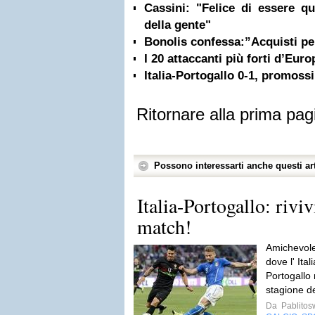
Cassini: "Felice di essere qu
della gente"
Bonolis confessa:”Acquisti pe
I 20 attaccanti più forti d’Eur
Italia-Portogallo 0-1, promossi
Ritornare alla prima pag
Possono interessarti anche questi art
Italia-Portogallo: riv
match!
Amichevole
dove l' Ital
Portogallo n
stagione de
Da
Pablito