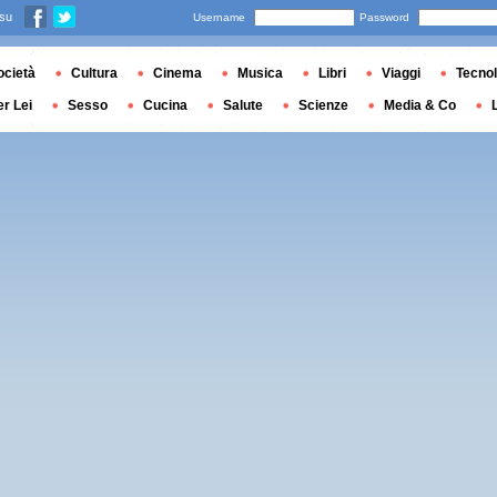
 su
Username
Password
ocietà
Cultura
Cinema
Musica
Libri
Viaggi
Tecnol
er Lei
Sesso
Cucina
Salute
Scienze
Media & Co