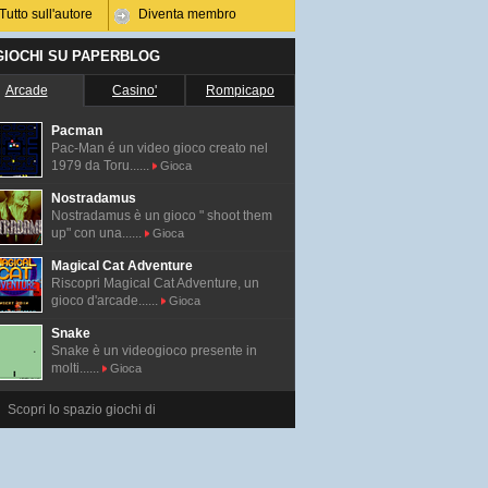
Tutto sull'autore
Diventa membro
 GIOCHI SU PAPERBLOG
Arcade
Casino'
Rompicapo
Pacman
Pac-Man é un video gioco creato nel
1979 da Toru......
Gioca
Nostradamus
Nostradamus è un gioco " shoot them
up" con una......
Gioca
Magical Cat Adventure
Riscopri Magical Cat Adventure, un
gioco d'arcade......
Gioca
Snake
Snake è un videogioco presente in
molti......
Gioca
Scopri lo spazio giochi di