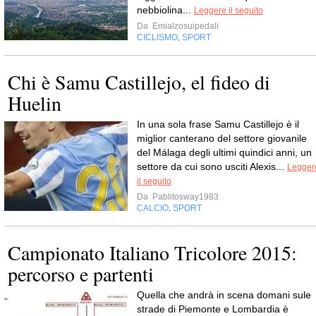
nebbiolina...
Leggere il seguito
Da
Emialzosuipedali
CICLISMO
SPORT
,
Chi è Samu Castillejo, el fideo di
Huelin
In una sola frase Samu Castillejo è il
miglior canterano del settore giovanile
del Málaga degli ultimi quindici anni, un
settore da cui sono usciti Alexis...
Legger
il seguito
Da
Pablitosway1983
CALCIO
SPORT
,
Campionato Italiano Tricolore 2015:
percorso e partenti
Quella che andrà in scena domani sule
strade di Piemonte e Lombardia è