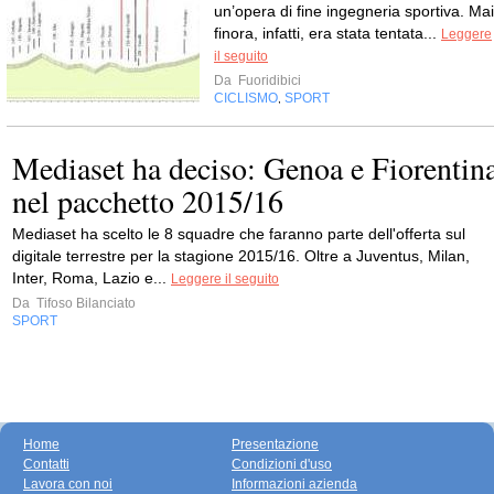
un’opera di fine ingegneria sportiva. Mai
finora, infatti, era stata tentata...
Leggere
il seguito
Da
Fuoridibici
CICLISMO
SPORT
,
Mediaset ha deciso: Genoa e Fiorentin
nel pacchetto 2015/16
Mediaset ha scelto le 8 squadre che faranno parte dell'offerta sul
digitale terrestre per la stagione 2015/16. Oltre a Juventus, Milan,
Inter, Roma, Lazio e...
Leggere il seguito
Da
Tifoso Bilanciato
SPORT
Home
Presentazione
Contatti
Condizioni d'uso
Lavora con noi
Informazioni azienda