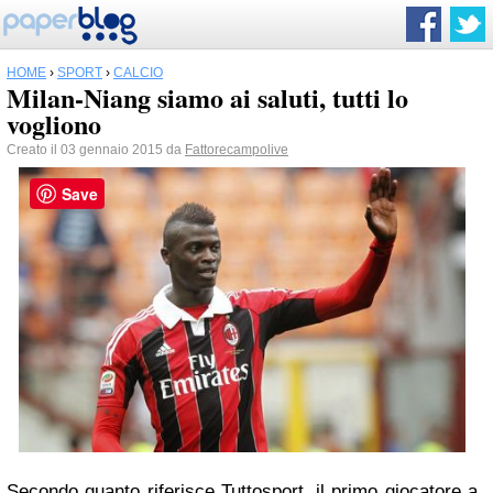
HOME
›
SPORT
›
CALCIO
Milan-Niang siamo ai saluti, tutti lo
vogliono
Creato il 03 gennaio 2015 da
Fattorecampolive
Save
Secondo quanto riferisce Tuttosport, il primo giocatore a