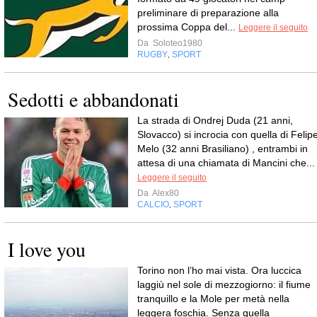
preliminare di preparazione alla
prossima Coppa del...
Leggere il seguito
Da
Soloteo1980
RUGBY
SPORT
,
Sedotti e abbandonati
La strada di Ondrej Duda (21 anni,
Slovacco) si incrocia con quella di Felip
Melo (32 anni Brasiliano) , entrambi in
attesa di una chiamata di Mancini che...
Leggere il seguito
Da
Alex80
CALCIO
SPORT
,
I love you
Torino non l’ho mai vista. Ora luccica
laggiù nel sole di mezzogiorno: il fiume
tranquillo e la Mole per metà nella
leggera foschia. Senza quella