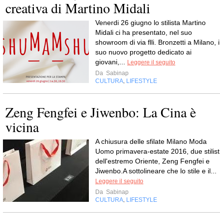
creativa di Martino Midali
Venerdi 26 giugno lo stilista Martino
Midali ci ha presentato, nel suo
showroom di via flli. Bronzetti a Milano, i
suo nuovo progetto dedicato ai
giovani,...
Leggere il seguito
Da
Sabinap
CULTURA
LIFESTYLE
,
Zeng Fengfei e Jiwenbo: La Cina è
vicina
A chiusura delle sfilate Milano Moda
Uomo primavera-estate 2016, due stilist
dell'estremo Oriente, Zeng Fengfei e
Jiwenbo.A sottolineare che lo stile e il...
Leggere il seguito
Da
Sabinap
CULTURA
LIFESTYLE
,