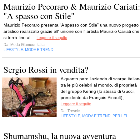
Maurizio Pecoraro & Maurizio Cariati
"A spasso con Stile"
Maurizio Pecoraro presenta “A spasso con Stile” una nuovo progetto
artistico realizzato grazie all' unione con l' artista Maurizio Cariati che
si terrà fino al ...
Leggere il seguito
Da
Moda Glamour Italia
LIFESTYLE
MODA E TREND
,
Sergio Rossi in vendita?
A quanto pare l'azienda di scarpe italian
tra le più celebri al mondo, di proprietà
del gruppo Kering (lo stesso di Gucci,
presidente da François Pinault),...
Leggere il seguito
Da
Trescic
LIFESTYLE
MODA E TREND
PER LEI
,
,
Shumamshu, la nuova avventura