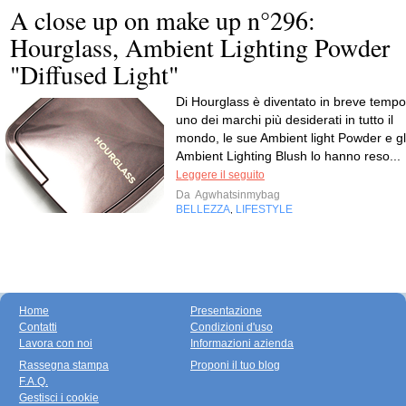
A close up on make up n°296:
Hourglass, Ambient Lighting Powder
"Diffused Light"
Di Hourglass è diventato in breve tempo
uno dei marchi più desiderati in tutto il
mondo, le sue Ambient light Powder e gl
Ambient Lighting Blush lo hanno reso...
Leggere il seguito
Da
Agwhatsinmybag
BELLEZZA
LIFESTYLE
,
Home
Presentazione
Contatti
Condizioni d'uso
Lavora con noi
Informazioni azienda
Rassegna stampa
Proponi il tuo blog
F.A.Q.
Gestisci i cookie