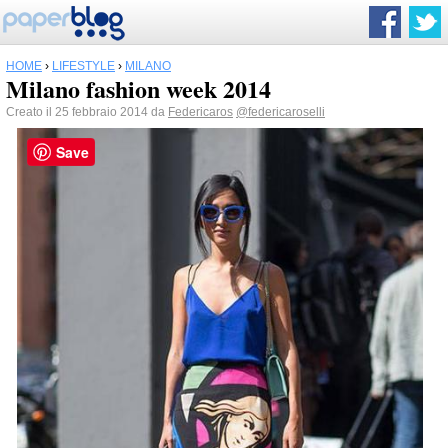
HOME
›
LIFESTYLE
›
MILANO
Milano fashion week 2014
Creato il 25 febbraio 2014 da
Federicaros
@federicaroselli
Save