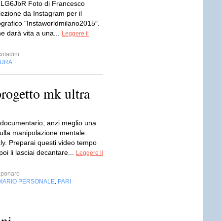
tt/1LG6JbR Foto di Francesco
lezione da Instagram per il
ografico "Instaworldmilano2015″.
e darà vita a una...
Leggere il
otadini
TURA
progetto mk ultra
 documentario, anzi meglio una
ulla manipolazione mentale
ly. Preparai questi video tempo
poi li lasciai decantare...
Leggere il
aponaro
DIARIO PERSONALE
PARI
,
ni