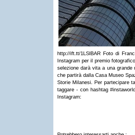
http://ift.tt/1LSlBAR Foto di Fra
Instagram per il premio fotografic
selezione darà vita a una grande m
che partirà dalla Casa Museo Spazi
Storie Milanesi. Per partecipare ta
taggare - con hashtag #instaworl
Instagram:
Potrebbero interessarti anche :