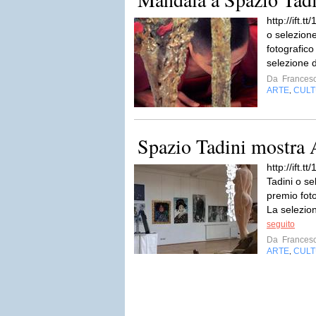
http://ift.
o selezion
fotografic
selezione d
Da
Francesc
ARTE
CUL
,
Spazio Tadini mostra 
http://ift.
Tadini o se
premio fot
La selezion
seguito
Da
Francesc
ARTE
CUL
,