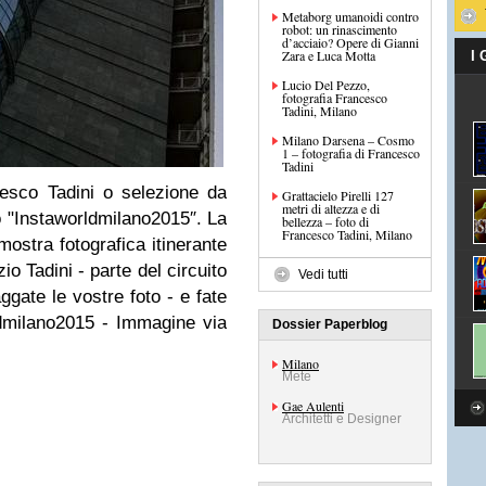
Metaborg umanoidi contro
robot: un rinascimento
d’acciaio? Opere di Gianni
Zara e Luca Motta
I
Lucio Del Pezzo,
fotografia Francesco
Tadini, Milano
Milano Darsena – Cosmo
1 – fotografia di Francesco
Tadini
ncesco Tadini o selezione da
Grattacielo Pirelli 127
metri di altezza e di
o "Instaworldmilano2015″. La
bellezza – foto di
Francesco Tadini, Milano
ostra fotografica itinerante
o Tadini - parte del circuito
Vedi tutti
ggate le vostre foto - e fate
dmilano2015 - Immagine via
Dossier Paperblog
Milano
Mete
Gae Aulenti
Architetti e Designer