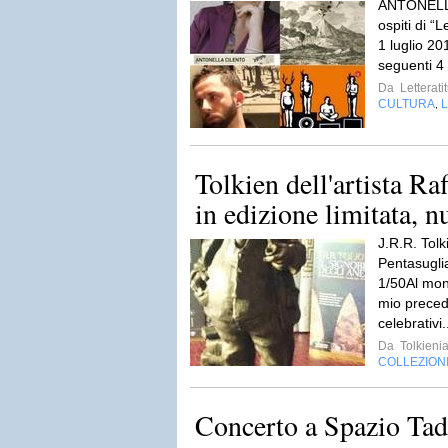
ANTONELL
ospiti di “
1 luglio 201
seguenti 4
Da
Letterati
CULTURA
L
,
Tolkien dell'artista Ra
in edizione limitata, n
J.R.R. Tolk
Pentasugli
1/50Al mon
mio precede
celebrativi.
Da
Tolkieni
COLLEZION
Concerto a Spazio Tad