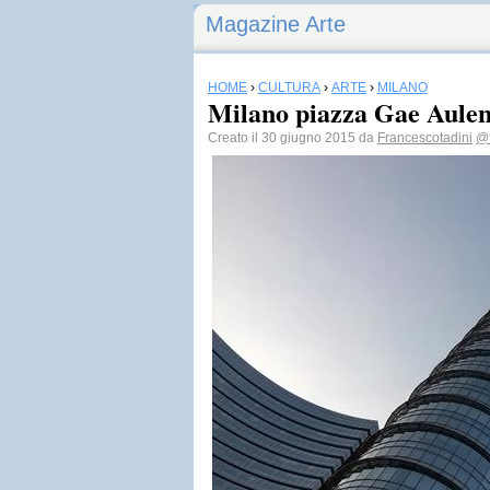
Magazine Arte
HOME
›
CULTURA
›
ARTE
›
MILANO
Milano piazza Gae Aulen
Creato il 30 giugno 2015 da
Francescotadini
@f