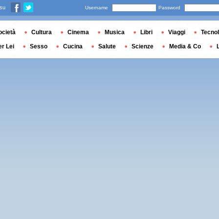
 su
Username
Password
ocietà
Cultura
Cinema
Musica
Libri
Viaggi
Tecnol
er Lei
Sesso
Cucina
Salute
Scienze
Media & Co