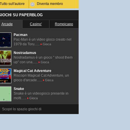
Tutto sull'autore
Diventa membro
 GIOCHI SU PAPERBLOG
Arcade
Casino'
Rompicapo
Pacman
Pac-Man é un video gioco creato nel
1979 da Toru......
Gioca
Nostradamus
Nostradamus è un gioco " shoot them
up" con una......
Gioca
Magical Cat Adventure
Riscopri Magical Cat Adventure, un
gioco d'arcade......
Gioca
Snake
Snake è un videogioco presente in
molti......
Gioca
Scopri lo spazio giochi di