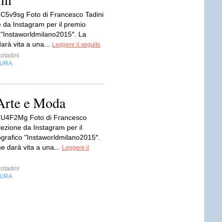
tt/1C5v9sg Foto di Francesco Tadini
e da Instagram per il premio
o "Instaworldmilano2015″. La
arà vita a una...
Leggere il seguito
otadini
TURA
Arte e Moda
tt/1U4F2Mg Foto di Francesco
lezione da Instagram per il
ografico "Instaworldmilano2015″.
e darà vita a una...
Leggere il
otadini
TURA