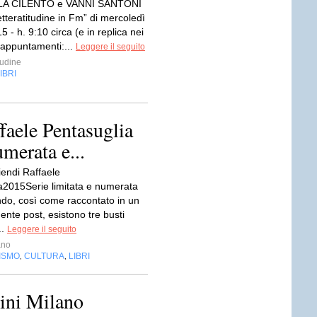
A CILENTO e VANNI SANTONI
Letteratitudine in Fm” di mercoledì
5 - h. 9:10 circa (e in replica nei
 appuntamenti:...
Leggere il seguito
tudine
IBRI
ffaele Pentasuglia
umerata e...
iendi Raffaele
a2015Serie limitata e numerata
do, così come raccontato in un
nte post, esistono tre busti
..
Leggere il seguito
ano
ISMO
CULTURA
LIBRI
,
,
ini Milano