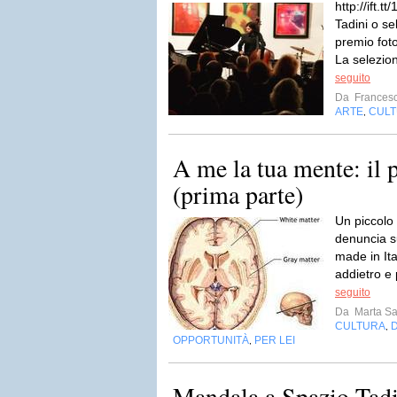
http://ift.
Tadini o se
premio fot
La selezion
seguito
Da
Francesc
ARTE
CUL
,
A me la tua mente: il 
(prima parte)
Un piccolo
denuncia s
made in Ita
addietro e 
seguito
Da
Marta S
CULTURA
,
OPPORTUNITÀ
PER LEI
,
Mandala a Spazio Tadi