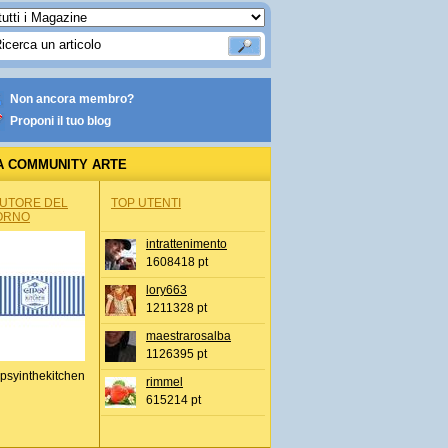
Non ancora membro?
Proponi il tuo blog
A COMMUNITY ARTE
AUTORE DEL
TOP UTENTI
ORNO
intrattenimento
1608418 pt
lory663
1211328 pt
maestrarosalba
1126395 pt
psyinthekitchen
rimmel
615214 pt