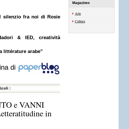
Magazines
Arte
 silenzio fra noi di Rosie
Cultura
ori & IED, creatività
a littérature arabe”
ina di
icoli :
TO e VANNI
tteratitudine in