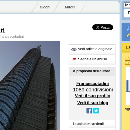
Giochi
Autori
ti
rancescotadini
L
Vedi articolo originale
L'
Segnala un abuso
GI
A proposito dell'autore
Francescotadini
1089
condivisioni
Vedi il suo profilo
Vedi il suo blog
Agi
I suoi ultimi articoli