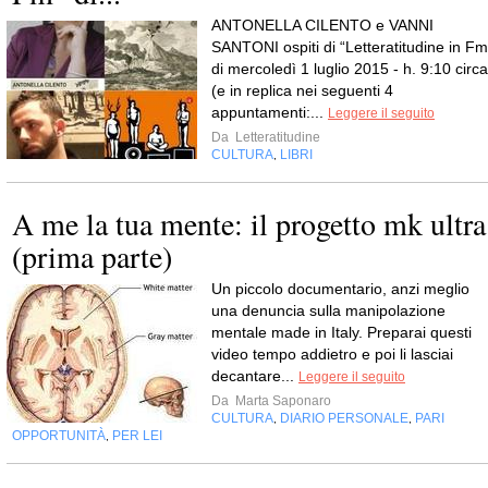
ANTONELLA CILENTO e VANNI
SANTONI ospiti di “Letteratitudine in Fm
di mercoledì 1 luglio 2015 - h. 9:10 circa
(e in replica nei seguenti 4
appuntamenti:...
Leggere il seguito
Da
Letteratitudine
CULTURA
LIBRI
,
A me la tua mente: il progetto mk ultra
(prima parte)
Un piccolo documentario, anzi meglio
una denuncia sulla manipolazione
mentale made in Italy. Preparai questi
video tempo addietro e poi li lasciai
decantare...
Leggere il seguito
Da
Marta Saponaro
CULTURA
DIARIO PERSONALE
PARI
,
,
OPPORTUNITÀ
PER LEI
,