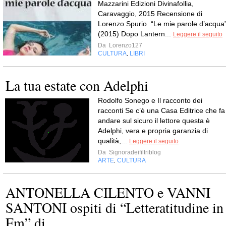
Mazzarini Edizioni Divinafollia,
Caravaggio, 2015 Recensione di
Lorenzo Spurio “Le mie parole d’acqua
(2015) Dopo Lantern...
Leggere il seguito
Da
Lorenzo127
CULTURA
LIBRI
,
La tua estate con Adelphi
Rodolfo Sonego e Il racconto dei
racconti Se c’è una Casa Editrice che fa
andare sul sicuro il lettore questa è
Adelphi, vera e propria garanzia di
qualità,...
Leggere il seguito
Da
Signoradeifiltriblog
ARTE
CULTURA
,
ANTONELLA CILENTO e VANNI
SANTONI ospiti di “Letteratitudine in
Fm” di...