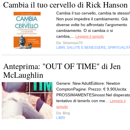
Cambia il tuo cervello di Rick Hanson
Cambia il tuo cervello, cambia te stesso
Non puoi impedire il cambiamento. Già
diverse volte ho affrontato l'argomento
cambiamento. O si cambia o si
cambia,...
Leggere il seguito
Da
Simonsun70
LIBRI
SALUTE E BENESSERE
SPIRITUALIT
,
,
Anteprima: "OUT OF TIME" di Jen
McLaughlin
Genere: New AdultEditore: Newton
ComptonPagine: Prezzo: € 9,90Uscita:
PROSSIMAMENTESinossi:Nel disperat
tentativo di tenerlo con me...
Leggere il
seguito
Da
Blog
LIBRI