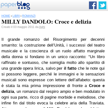
HOME
›
LIBRI
›
ROMANZI
MILLY DANDOLO: Croce e delizia
Creato il 03 maggio 2011 da
Aghi
Il grande romanzo del Risorgimento per decenni
smarrito: la costruzione dell’Unità, i successi del teatro
musicale e la coscienza di un ruolo affatto marginale
della donna si fondano in un unico racconto: “Un libro
raffinato e sontuoso, che somiglia molto allo spartito di
una grande opera lirica, salvo per
il fatto
che le note qui
si possono leggere, perché le immagini e le sensazioni
musicali sono espresse con lettere dell’alfabeto: questa
è stata la mia prima impressione di fronte a
Croce e
delizia
, un romanzo dal respiro ampio e ben modulato in
ogni sua parte, ricco di pagine morbide e melodiose, che
infine fin dal titolo evoca la celebre aria della Traviata.