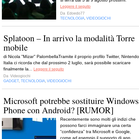
Leggere il seguito
Da
Edoedo77
TECNOLOGIA
VIDEOGIOCHI
,
Splatoon – In arrivo la modalità Torre
mobile
di Nicola "Mizar" PalombellaTramite il proprio profilo Twitter, Nintendo
Italia ci ricorda che dal prossimo 2 luglio, sarà possibile scaricare
finalmente la...
Leggere il seguito
Da
Videogiochi
GADGET
TECNOLOGIA
VIDEOGIOCHI
,
,
Microsoft potrebbe sostituire Windows
Phone con Android? [RUMOR]
Recentemente sono molti gli indizi che
possono farci immaginare una certa
“confidenza” tra Microsoft e Google,
come ad esempio il supporto di app