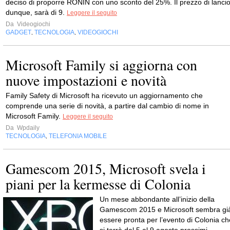
deciso di proporre RONIN con uno sconto del 25%. Il prezzo di lancio
dunque, sarà di 9.
Leggere il seguito
Da
Videogiochi
GADGET
TECNOLOGIA
VIDEOGIOCHI
,
,
Microsoft Family si aggiorna con
nuove impostazioni e novità
Family Safety di Microsoft ha ricevuto un aggiornamento che
comprende una serie di novità, a partire dal cambio di nome in
Microsoft Family.
Leggere il seguito
Da
Wpdaily
TECNOLOGIA
TELEFONIA MOBILE
,
Gamescom 2015, Microsoft svela i
piani per la kermesse di Colonia
Un mese abbondante all’inizio della
Gamescom 2015 e Microsoft sembra gi
essere pronta per l’evento di Colonia ch
si terrà dal 5 al 9 agosto prossimi.