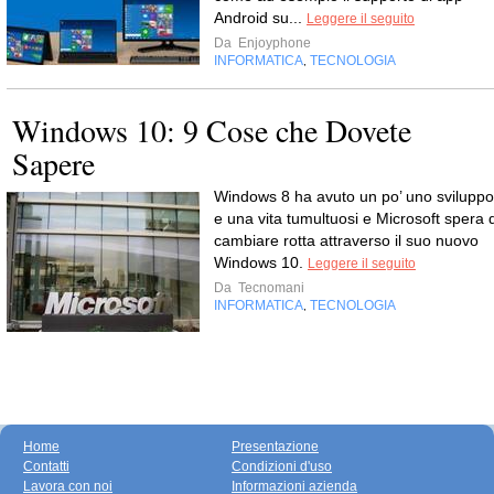
Android su...
Leggere il seguito
Da
Enjoyphone
INFORMATICA
TECNOLOGIA
,
Windows 10: 9 Cose che Dovete
Sapere
Windows 8 ha avuto un po’ uno sviluppo
e una vita tumultuosi e Microsoft spera d
cambiare rotta attraverso il suo nuovo
Windows 10.
Leggere il seguito
Da
Tecnomani
INFORMATICA
TECNOLOGIA
,
Home
Presentazione
Contatti
Condizioni d'uso
Lavora con noi
Informazioni azienda