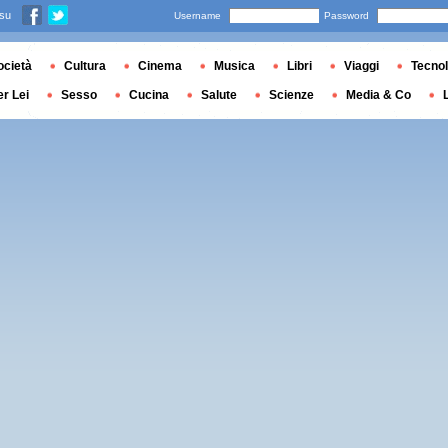
 su
Username
Password
ocietà
Cultura
Cinema
Musica
Libri
Viaggi
Tecnol
er Lei
Sesso
Cucina
Salute
Scienze
Media & Co