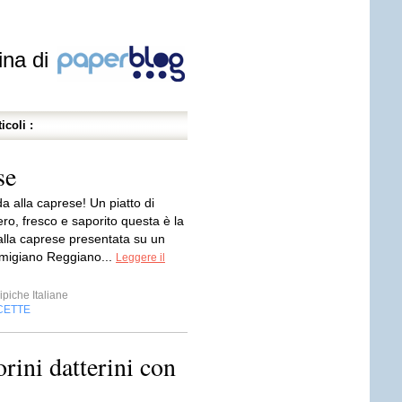
ina di
icoli :
se
a alla caprese! Un piatto di
ro, fresco e saporito questa è la
alla caprese presentata su un
armigiano Reggiano...
Leggere il
ipiche Italiane
CETTE
rini datterini con