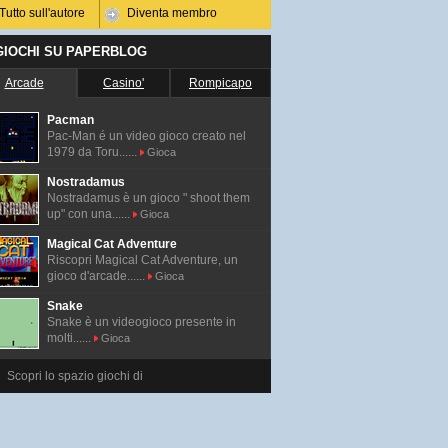
Tutto sull'autore
Diventa membro
 GIOCHI SU PAPERBLOG
Arcade
Casino'
Rompicapo
Pacman
Pac-Man é un video gioco creato nel
1979 da Toru......
Gioca
Nostradamus
Nostradamus è un gioco " shoot them
up" con una......
Gioca
Magical Cat Adventure
Riscopri Magical Cat Adventure, un
gioco d'arcade......
Gioca
Snake
Snake è un videogioco presente in
molti......
Gioca
Scopri lo spazio giochi di