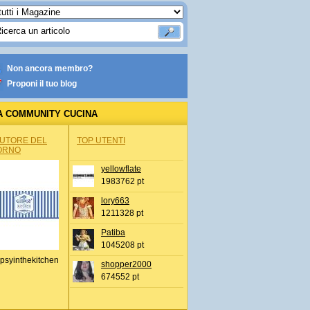
Non ancora membro?
Proponi il tuo blog
A COMMUNITY CUCINA
AUTORE DEL
TOP UTENTI
ORNO
yellowflate
1983762 pt
lory663
1211328 pt
Patiba
1045208 pt
psyinthekitchen
shopper2000
674552 pt