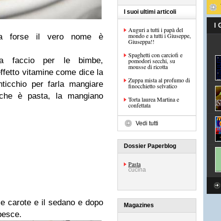
I suoi ultimi articoli
I
Auguri a tutti i papà del
mondo e a tutti i Giuseppe,
a forse il vero nome è
Giuseppa!!
Spaghetti con carciofi e
a faccio per le bimbe,
pomodori secchi, su
mousse di ricotta
ffetto vitamine come dice la
Zuppa mista al profumo di
ticchio per farla mangiare
finocchietto selvatico
 che è pasta, la mangiano
Torta laurea Martina e
confettata
Vedi tutti
Dossier Paperblog
Pasta
cucina
 le carote e il sedano e dopo
Magazines
pesce.