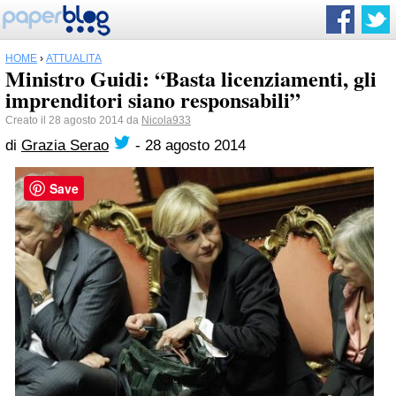
HOME
›
ATTUALITÀ
Ministro Guidi: “Basta licenziamenti, gli
imprenditori siano responsabili”
Creato il 28 agosto 2014 da
Nicola933
di
Grazia Serao
-
28 agosto 2014
Save