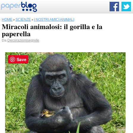
HOME
›
SCIENZE
›
I NOSTRI AMICI ANIMALI
Miracoli animalosi: il gorilla e la
paperella
Da
Decorazionisegrete
Save