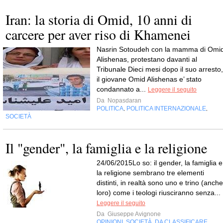
Iran: la storia di Omid, 10 anni di
carcere per aver riso di Khamenei
Nasrin Sotoudeh con la mamma di Omi
Alishenas, protestano davanti al
Tribunale Dieci mesi dopo il suo arresto,
il giovane Omid Alishenas e’ stato
condannato a...
Leggere il seguito
Da
Nopasdaran
POLITICA
POLITICA INTERNAZIONALE
,
,
SOCIETÀ
Il "gender", la famiglia e la religione
24/06/2015Lo so: il gender, la famiglia e
la religione sembrano tre elementi
distinti, in realtà sono uno e trino (anche
loro) come i teologi riusciranno senza...
Leggere il seguito
Da
Giuseppe Avignone
OPINIONI
SOCIETÀ
DA CLASSIFICARE
,
,