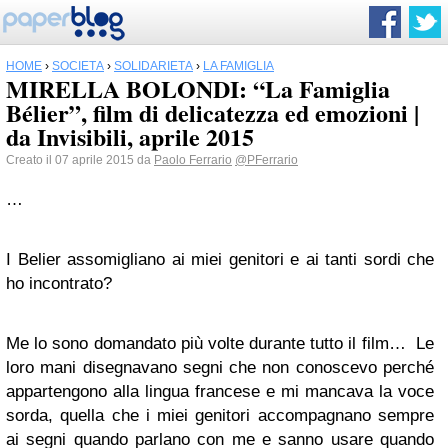
HOME
›
SOCIETÀ
›
SOLIDARIETÀ
›
LA FAMIGLIA
MIRELLA BOLONDI: “La Famiglia
Bélier”, film di delicatezza ed emozioni |
da Invisibili, aprile 2015
Creato il 07 aprile 2015 da
Paolo Ferrario
@PFerrario
…
I Belier assomigliano ai miei genitori e ai tanti sordi che
ho incontrato?
Me lo sono domandato più volte durante tutto il film… Le
loro mani disegnavano segni che non conoscevo perché
appartengono alla lingua francese e mi mancava la voce
sorda, quella che i miei genitori accompagnano sempre
ai segni quando parlano con me e sanno usare quando