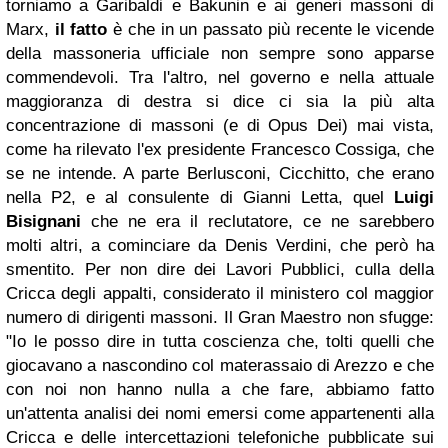
torniamo a Garibaldi e Bakunin e ai generi massoni di
Marx,
il fatto
è che in un passato più recente le vicende
della massoneria ufficiale non sempre sono apparse
commendevoli. Tra l'altro, nel governo e nella attuale
maggioranza di destra si dice ci sia la più alta
concentrazione di massoni (e di Opus Dei) mai vista,
come ha rilevato l'ex presidente Francesco Cossiga, che
se ne intende. A parte Berlusconi, Cicchitto, che erano
nella P2, e al consulente di Gianni Letta, quel
Luigi
Bisignani
che ne era il reclutatore, ce ne sarebbero
molti altri, a cominciare da Denis Verdini, che però ha
smentito. Per non dire dei Lavori Pubblici, culla della
Cricca degli appalti, considerato il ministero col maggior
numero di dirigenti massoni. Il Gran Maestro non sfugge:
"Io le posso dire in tutta coscienza che, tolti quelli che
giocavano a nascondino col materassaio di Arezzo e che
con noi non hanno nulla a che fare, abbiamo fatto
un'attenta analisi dei nomi emersi come appartenenti alla
Cricca e delle intercettazioni telefoniche pubblicate sui