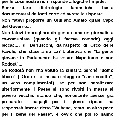
per le cose nostre non risponde a logiche limpide.
Senza fare dietrologie fantastiche basta
documentarsi da fonti certe ed avrete le risposte.
Non fatevi proporre un
Giuliano Amato
quale Capo
del Governo...
Non fatevi imbrogliare da gente come un giornalista
ex-comunista (quando gli faceva comodo) oggi
leccac.... di Berlusconi, dall'aspetto di Orco delle
Favole, che stasera su
La7
blaterava che "la gente
giovane in Parlamento ha votato Napolitano e non
Rodotà"...
Se Rodotà non l'ha voluto la sinistra perché "uomo
libero"
(l'Orco si è lasciato sfuggire
"cane sciolto"
,
un vero complimento!), se per non paralizzare
ulteriormente il Paese si sono rivolti in massa al
povero vecchio stanco che, nonostante avesse già
preparato i bagagli per il giusto riposo, ha
responsabilmente detto "Va bene, resto un altro poco
per il bene del Paese", è ovvio che poi lo hanno