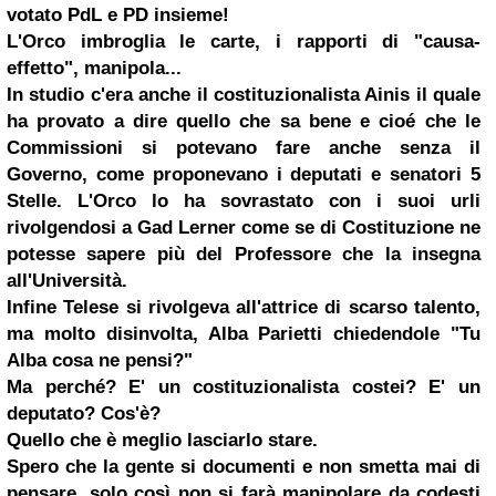
votato PdL e PD insieme!
L'Orco imbroglia le carte, i rapporti di "causa-
effetto", manipola...
In studio c'era anche il costituzionalista Ainis il quale
ha provato a dire quello che sa bene e cioé che le
Commissioni si potevano fare anche senza il
Governo, come proponevano i deputati e senatori 5
Stelle. L'Orco lo ha sovrastato con i suoi urli
rivolgendosi a
Gad Lerner
come se di Costituzione ne
potesse sapere più del Professore che la insegna
all'Università.
Infine Telese si rivolgeva all'attrice di scarso talento,
ma molto disinvolta, Alba Parietti chiedendole "Tu
Alba cosa ne pensi?"
Ma perché? E' un costituzionalista costei? E' un
deputato? Cos'è?
Quello che è meglio lasciarlo stare.
Spero che la gente si documenti e
non smetta mai di
pensare
, solo così non si farà manipolare da codesti