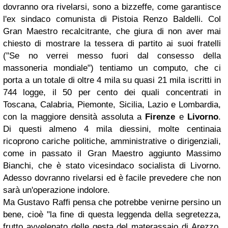
dovranno ora rivelarsi, sono a bizzeffe, come garantisce
l'ex sindaco comunista di Pistoia Renzo Baldelli. Col
Gran Maestro recalcitrante, che giura di non aver mai
chiesto di mostrare la tessera di partito ai suoi fratelli
("Se no verrei messo fuori dal consesso della
massoneria mondiale") tentiamo un computo, che ci
porta a un totale di oltre 4 mila su quasi 21 mila iscritti in
744 logge, il 50 per cento dei quali concentrati in
Toscana, Calabria, Piemonte, Sicilia, Lazio e Lombardia,
con la maggiore densità assoluta a
Firenze
e
Livorno
.
Di questi almeno 4 mila diessini, molte centinaia
ricoprono cariche politiche, amministrative o dirigenziali,
come in passato il Gran Maestro aggiunto Massimo
Bianchi, che è stato vicesindaco socialista di Livorno.
Adesso dovranno rivelarsi ed è facile prevedere che non
sarà un'operazione indolore.
Ma Gustavo Raffi pensa che potrebbe venirne persino un
bene, cioè "la fine di questa leggenda della segretezza,
frutto avvelenato delle gesta del materassaio di Arezzo,