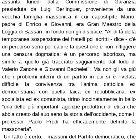
assunta lunedì dalla Commissione di Garanzia
presieduta da Luigi Berlinguer, proveniente da una
vecchia famiglia massonica il cui capostipite Mario,
padre di Enrico e Giovanni, era Gran Maestro della
Loggia di Sassari, in fondo non gli dispiace: "Al di là della
temporanea sospensione dei fratelli pd iscritti - dice - c'è
un percorso serio per capire la questione e non infliggere
una censura dogmatica; è un percorso laborioso, ma
simile a quello già tracciato saggiamente dal lodo di
Valerio Zanone e Giovanni Bachelet". Ma non gli va giù
che i problemi interni di un partito in cui si è rivelata
difficile la convivenza tra l'anima cattolica ex
democristiana con quella laica ex repubblicana, ex
socialista ed ex comunista, tirino inopinatamente in ballo
"una delle più importanti agenzie produttrici di etica che
abbia creato dal suo seno la storia dell'occidente, come il
professor Paolo Prodi ha efficacemente definito la
massoneria".
Un fatto è certo, i massoni del Partito democratico, che