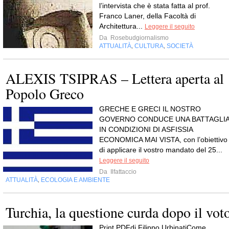
l’intervista che è stata fatta al prof.
Franco Laner, della Facoltà di
Architettura...
Leggere il seguito
Da
Rosebudgiornalismo
ATTUALITÀ
CULTURA
SOCIETÀ
,
,
ALEXIS TSIPRAS – Lettera aperta al
Popolo Greco
GRECHE E GRECI IL NOSTRO
GOVERNO CONDUCE UNA BATTAGLI
IN CONDIZIONI DI ASFISSIA
ECONOMICA MAI VISTA, con l’obiettivo
di applicare il vostro mandato del 25...
Leggere il seguito
Da
Ilfattaccio
ATTUALITÀ
ECOLOGIA E AMBIENTE
,
Turchia, la questione curda dopo il vot
Print PDFdi Filippo UrbinatiCome