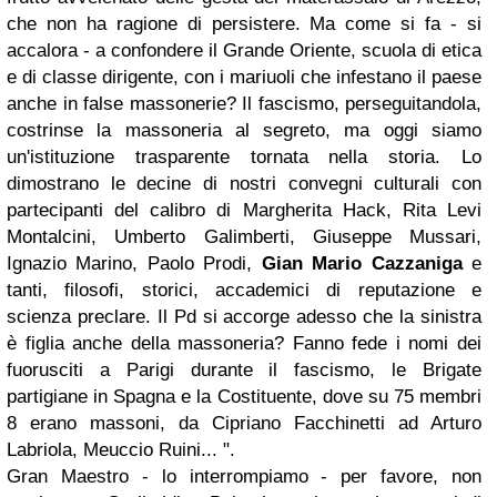
che non ha ragione di persistere. Ma come si fa - si
accalora - a confondere il Grande Oriente, scuola di etica
e di classe dirigente, con i mariuoli che infestano il paese
anche in false massonerie? Il fascismo, perseguitandola,
costrinse la massoneria al segreto, ma oggi siamo
un'istituzione trasparente tornata nella storia. Lo
dimostrano le decine di nostri convegni culturali con
partecipanti del calibro di Margherita Hack, Rita Levi
Montalcini, Umberto Galimberti, Giuseppe Mussari,
Ignazio Marino, Paolo Prodi,
Gian Mario Cazzaniga
e
tanti, filosofi, storici, accademici di reputazione e
scienza preclare. Il Pd si accorge adesso che la sinistra
è figlia anche della massoneria? Fanno fede i nomi dei
fuorusciti a Parigi durante il fascismo, le Brigate
partigiane in Spagna e la Costituente, dove su 75 membri
8 erano massoni, da Cipriano Facchinetti ad Arturo
Labriola, Meuccio Ruini... ".
Gran Maestro - lo interrompiamo - per favore, non