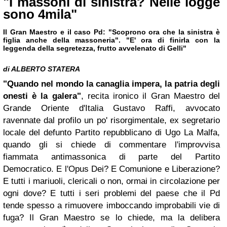
"I massoni di sinistra? Nelle logge
sono 4mila"
Il Gran Maestro e il caso Pd: "Scoprono ora che la sinistra è
figlia anche della massoneria". "E' ora di finirla con la
leggenda della segretezza, frutto avvelenato di Gelli"
di ALBERTO STATERA
"Quando nel mondo la canaglia impera, la patria degli
onesti è la galera"
, recita ironico il Gran Maestro del
Grande Oriente d'Italia Gustavo Raffi, avvocato
ravennate dal profilo un po' risorgimentale, ex segretario
locale del defunto Partito repubblicano di Ugo La Malfa,
quando gli si chiede di commentare l'improvvisa
fiammata antimassonica di parte del Partito
Democratico. E l'Opus Dei? E Comunione e Liberazione?
E tutti i mariuoli, clericali o non, ormai in circolazione per
ogni dove? E tutti i seri problemi del paese che il Pd
tende spesso a rimuovere imboccando improbabili vie di
fuga? Il Gran Maestro se lo chiede, ma la delibera