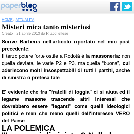
HOME
›
ATTUALITÀ
Misteri mica tanto misteriosi
Creato il 21 aprile 2013 da
Ritacoltellese
Scrive Barberis nell'articolo riportato nel mio post
precedente:
Il terzo potere forte ostile a Rodotà è
la massoneria
: non
quella deviata, le varie P2 e P3, ma quella “buona”,
cui
aderiscono molti insospettabili di tutti i partiti, anche
di sinistra o pretesa tale.
E' evidente che fra "fratelli di loggia" ci si aiuta ed il
legame massone trascende altri interessi che
dovrebbero essere "leganti" come quelli ideologici
politici e men che meno quelli dell'interesse VERO
del Paese.
LA POLEMICA