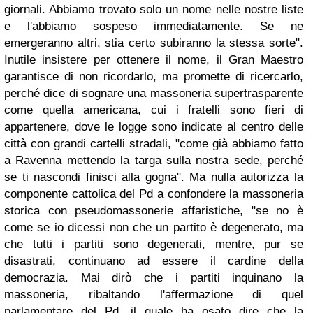
giornali. Abbiamo trovato solo un nome nelle nostre liste
e l'abbiamo sospeso immediatamente. Se ne
emergeranno altri, stia certo subiranno la stessa sorte".
Inutile insistere per ottenere il nome, il Gran Maestro
garantisce di non ricordarlo, ma promette di ricercarlo,
perché dice di sognare una massoneria supertrasparente
come quella americana, cui i fratelli sono fieri di
appartenere, dove le logge sono indicate al centro delle
città con grandi cartelli stradali, "come già abbiamo fatto
a Ravenna mettendo la targa sulla nostra sede, perché
se ti nascondi finisci alla gogna". Ma nulla autorizza la
componente cattolica del Pd a confondere la massoneria
storica con pseudomassonerie affaristiche, "se no è
come se io dicessi non che un partito è degenerato, ma
che tutti i partiti sono degenerati, mentre, pur se
disastrati, continuano ad essere il cardine della
democrazia. Mai dirò che i partiti inquinano la
massoneria, ribaltando l'affermazione di quel
parlamentare del Pd, il quale ha osato dire che la