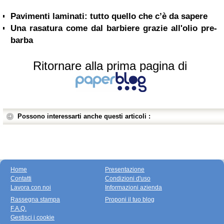
Pavimenti laminati: tutto quello che c’è da sapere
Una rasatura come dal barbiere grazie all'olio pre-
barba
Ritornare alla prima pagina di
Possono interessarti anche questi articoli :
Home
Presentazione
Contatti
Condizioni d'uso
Lavora con noi
Informazioni azienda
Rassegna stampa
Proponi il tuo blog
F.A.Q.
Gestisci i cookie