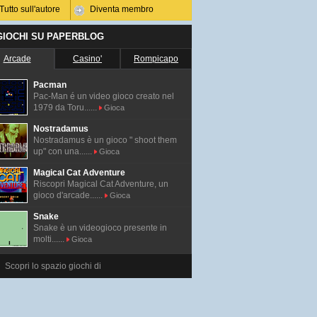
Tutto sull'autore
Diventa membro
 GIOCHI SU PAPERBLOG
Arcade
Casino'
Rompicapo
Pacman
Pac-Man é un video gioco creato nel
1979 da Toru......
Gioca
Nostradamus
Nostradamus è un gioco " shoot them
up" con una......
Gioca
Magical Cat Adventure
Riscopri Magical Cat Adventure, un
gioco d'arcade......
Gioca
Snake
Snake è un videogioco presente in
molti......
Gioca
Scopri lo spazio giochi di