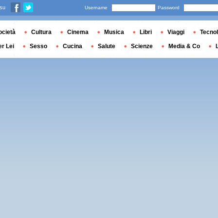
 su
Username
Password
ocietà
Cultura
Cinema
Musica
Libri
Viaggi
Tecnol
er Lei
Sesso
Cucina
Salute
Scienze
Media & Co