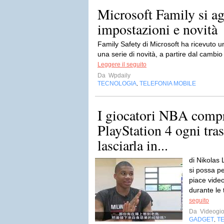
Microsoft Family si a
impostazioni e novità
Family Safety di Microsoft ha ricevut
una serie di novità, a partire dal cambio
Leggere il seguito
Da
Wpdaily
TECNOLOGIA
TELEFONIA MOBILE
,
I giocatori NBA comp
PlayStation 4 ogni tras
lasciarla in...
di Nikolas 
si possa p
piace video
durante le 
seguito
Da
Videogio
GADGET
T
,