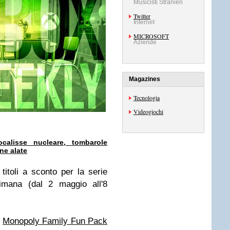
Musicisti Stranieri
Twitter
Internet
MICROSOFT
Aziende
Magazines
Tecnologia
Videogiochi
alisse nucleare, tombarole
ine alate
titoli a sconto per la serie
imana (dal 2 maggio all'8
Monopoly Family Fun Pack