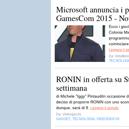
Microsoft annuncia i pr
GamesCom 2015 - Not
Ecco i gioc
Colonia Mic
programma
cominciare 
Leggere il s
Da
Intratten
TECNOLOG
RONIN in offerta su S
settimana
di Michele "Iggy" PintaudiIn occasione de
deciso di proporre RONIN con uno sconto
dunque, sarà di 9.
Leggere il seguito
Da
Videogiochi
GADGET
TECNOLOGIA
VIDEOGIOCHI
,
,