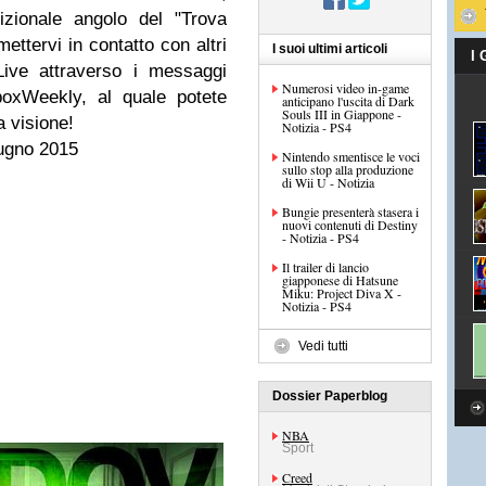
izionale angolo del "Trova
mettervi in contatto con altri
I suoi ultimi articoli
I
ive attraverso i messaggi
Numerosi video in-game
xWeekly, al quale potete
anticipano l'uscita di Dark
Souls III in Giappone -
 visione!
Notizia - PS4
ugno 2015
Nintendo smentisce le voci
sullo stop alla produzione
di Wii U - Notizia
Bungie presenterà stasera i
nuovi contenuti di Destiny
- Notizia - PS4
Il trailer di lancio
giapponese di Hatsune
Miku: Project Diva X -
Notizia - PS4
Vedi tutti
Dossier Paperblog
NBA
Sport
Creed