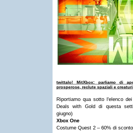
twittalo!
MitXbox: parliamo di apoc
prosperose, reclute spaziali e creatur
Riportiamo qua sotto l'elenco dei 
Deals with Gold di questa sett
giugno)
Xbox One
Costume Quest 2 – 60% di sconto