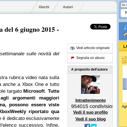
Giochi
Autori
 del 6 giugno 2015 -
L
Vedi articolo originale
ettimanale sulle novità del
L'
Segnala un abuso
GI
A proposito dell'autore
tra rubrica video nata sulla
a anche a Xbox One e tutto
ole targato
Microsoft
.
Tutte
 agli argomenti maggiori
Intrattenimento
ana, possono essere viste
954015
condivisioni
Agi
tXboxWeekly riportato qua
Vedi il suo profilo
e è dedicato esclusivamente
Vedi il suo blog
ell'elenco successivo. Infine,