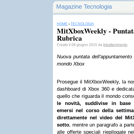
Magazine Tecnologia
HOME
›
TECNOLOGIA
MitXboxWeekly - Puntata
Rubrica
Creato il 06 giugno 2015 da
Intrattenimento
Nuova puntata dell'appuntamento s
mondo Xbox
Prosegue il MitXboxWeekly, la nos
dashboard di Xbox 360 e dedicat
quello che riguarda il mondo cons
le novità, suddivise in base
emersi nel corso della settim
direttamente nel video del Mi
sotto
, mentre un paragrafo a part
alle offerte speciali riepilogate n