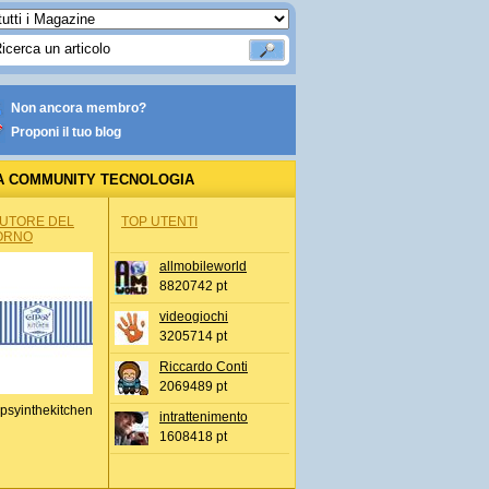
Non ancora membro?
Proponi il tuo blog
A COMMUNITY TECNOLOGIA
AUTORE DEL
TOP UTENTI
ORNO
allmobileworld
8820742 pt
videogiochi
3205714 pt
Riccardo Conti
2069489 pt
psyinthekitchen
intrattenimento
1608418 pt