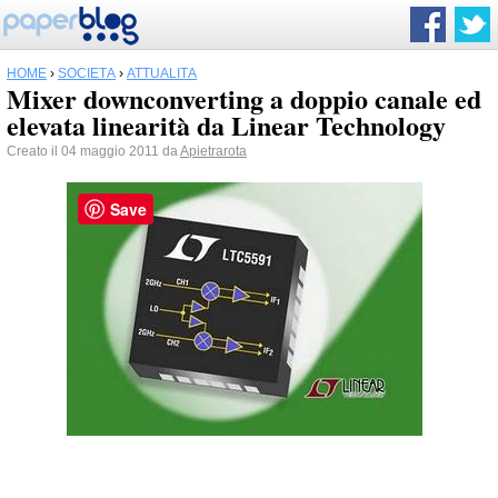
HOME
›
SOCIETÀ
›
ATTUALITÀ
Mixer downconverting a doppio canale ed
elevata linearità da Linear Technology
Creato il 04 maggio 2011 da
Apietrarota
Save