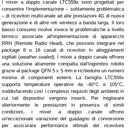
I mixer a doppio canale LTC559x sono progettati per
consentire l'implementazione – solitamente problematica
– di ricevitori multicanale ad alte prestazioni 4G di nuova
generazione e di altre reti wireless a banda larga. Il loro
basso consumo risolve invece le problematiche a livello
termico associate all'implementazione di apparecchi
RRH (Remote Radio Head), che possono integrare nel
package 8 o 16 canali di ricevitori in alloggiamenti
sigillati (
weather-sealed
). I mixer a doppio canale offrono
una soluzione altamente compatta dall'ingombro ridotto
grazie al package QFN 5 x 5 mm e richiedono un numero
minimo di componenti esterni. La famiglia LTC559x
supporta temperature operative da -40°C a 105°C,
soddisfacendo così i complessi requisiti degli ambienti in
cui tali dispositivi vengono inseriti. Per migliorare
ulteriormente le prestazioni in presenza di simili
condizioni, i mixer a doppio canale offrono
un'eccezionale variazione del guadagno di conversione
per assicurare performance ottimali del ricevitore