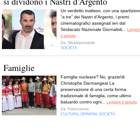
si dividono i Nastri d’Argento
Un verdetto inatteso, con una spartizion
“a tre” dei Nastri d’Argento, i premi
cinematografici assegnati ieri dal
Sindacato Nazionale Giornalisti...
Legger
il seguito
Da
Stivalepensante
SOCIETÀ
Famiglie
Famiglia nucleare? No, grazie!di
Christophe Darmangeat La
preservazione di una certa forma
tradizionale di famiglia, come ultimo
baluardo contro ogni...
Leggere il seguito
Da
Francosenia
CULTURA
OPINIONI
SOCIETÀ
,
,