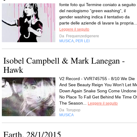
fonte foto qui Termine coniato a seguito
del neologismo “green washing“, il
gender washing indica il tentativo da
parte delle aziende di lavare la propria..
Leggere il seguito
Da
Frequenzedigenere
MUSICA
PER LEI
,
Isobel Campbell & Mark Lanegan -
Hawk
V2 Record - VVR745755 - 8/10 We Die
And See Beauty Reign You Won't Let M
Down Again Snake Song Come Undone
No Place To Fall Get Behind Me Time O
The Season...
Leggere il seguito
Da
Tonypop
MUSICA
Earth, 28/1/2015