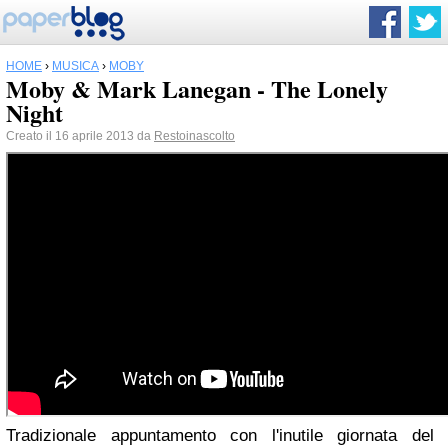
HOME
›
MUSICA
›
MOBY
Moby & Mark Lanegan - The Lonely
Night
Creato il 16 aprile 2013 da
Restoinascolto
Tradizionale appuntamento con l'inutile giornata del