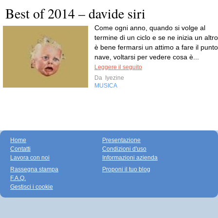
Best of 2014 – davide siri
Come ogni anno, quando si volge al
termine di un ciclo e se ne inizia un altro
è bene fermarsi un attimo a fare il punto
nave, voltarsi per vedere cosa è...
Leggere il seguito
Da
Iyezine
MUSICA
Home
Presentazione
Contatti
Condizioni d'uso
Lavora con noi
Informazioni azienda
Rassegna stampa
Proponi il tuo blog
F.A.Q.
Gestisci i cookie