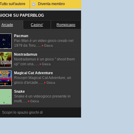
Tutto sull'autore
Diventa membro
 GIOCHI SU PAPERBLOG
Arcade
Casino'
Rompicapo
Pacman
Pac-Man é un video gioco creato nel
1979 da Toru......
Gioca
Nostradamus
Nostradamus è un gioco " shoot them
up" con una......
Gioca
Magical Cat Adventure
Riscopri Magical Cat Adventure, un
gioco d'arcade......
Gioca
Snake
Snake è un videogioco presente in
molti......
Gioca
Scopri lo spazio giochi di