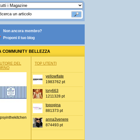
Non ancora membro?
Proponi il tuo blog
A COMMUNITY BELLEZZA
AUTORE DEL
TOP UTENTI
ORNO
yellowflate
1983762 pt
lory663
1211328 pt
topogina
881373 pt
psyinthekitchen
anna3venere
874493 pt