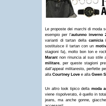
Le proposte dei marchi di moda s
esempio per l’
autunno inverno 
varianti di tartan della
camicia i
sostituisce il tartan con un
motiv
stagioni fa), molto bon ton e ro
Maran
t non rinuncia al suo stile 
militare
, per queste stagioni pr
dall’appeal militaresto, perfette 
alla
Courtney Love
e alla
Gwen S
Un altro look tipico della
moda a
viene rispolverato, è quello in to
jeans, ma anche gonne, giacche
accessori!