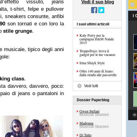
l’effetto vissuto, jeans
Vedi il suo blog
ta, t-shirt, felpe e pullover
si, sneakers consunte, anfibi
I
’90
son tornati e con loro la
I suoi ultimi articoli
no
stile grunge
.
Katy Perry per la
campagna H&M Natale
2015
e musicale, tipico degli anni
TroppoTogo: trova il
gadget per le tue vacanze
gole:
Irina Shayk Style
Oltre 140 anni di Jeans:
dalla strada alle passerelle
king class
.
ta davvero, davvero, poco:
Vedi tutti
 paio di jeans o pantaloni in
!
Dossier Paperblog
Gwen Stefani
Musicisti Stranieri
Madonna
Musicisti Stranieri
Di Tutto