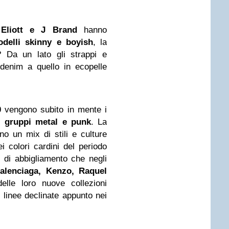
Eliott e J Brand
hanno
delli skinny e boyish
, la
i? Da un lato gli strappi e
o denim a quello in ecopelle
0
vengono subito in mente i
i
gruppi metal e punk
. La
no un mix di stili e culture
dei colori cardini del periodo
pi di abbigliamento che negli
alenciaga, Kenzo, Raquel
 delle loro nuove collezioni
i linee declinate appunto nei