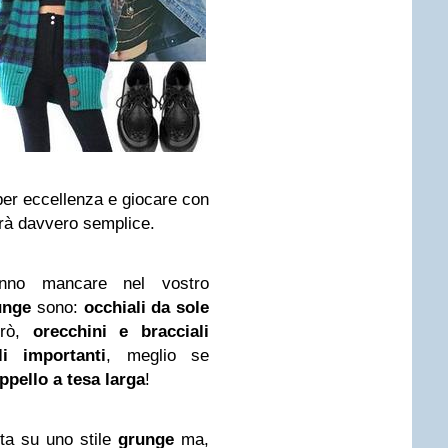
 per eccellenza e giocare con
arà davvero semplice.
nno mancare nel vostro
unge
sono:
occhiali da sole
trò,
orecchini e bracciali
i importanti
, meglio se
ppello a tesa larga
!
a su uno stile
grunge
ma,