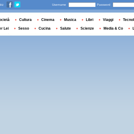
 su
Username
Password
ocietà
Cultura
Cinema
Musica
Libri
Viaggi
Tecnol
er Lei
Sesso
Cucina
Salute
Scienze
Media & Co