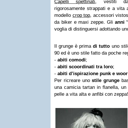
Capelli spettinati
, vestiti dal
rigorosamente strappati e a vita al
modello
crop top
, accessori visto
da biker e maxi zeppe. Gli
anni 
voglia di distinguersi adottando u
Il grunge è prima
di tutto
uno stil
90 ed è uno stile fatto da poche re
-
abiti comodi
;
-
abiti scoordinati tra loro
;
-
abiti d’ispirazione punk e woor
Per ricreare uno
stile grunge
bas
una camicia tartan in flanella, un
pelle a vita alta e anfibi con zeppa