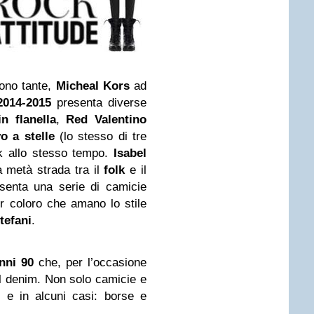
ono tante,
Micheal Kors
ad
2014-2015
presenta diverse
n flanella
,
Red Valentino
o a stelle
(lo stesso di tre
ck allo stesso tempo.
Isabel
a metà strada tra il
folk
e il
esenta una serie di camicie
per coloro che amano lo stile
tefani
.
nni 90
che, per l’occasione
tal denim. Non solo camicie e
 e in alcuni casi: borse e