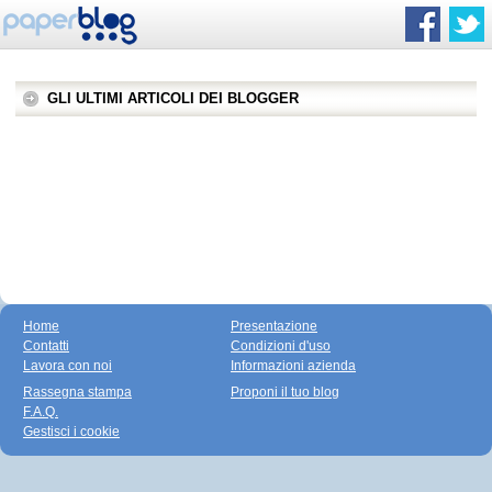
GLI ULTIMI ARTICOLI DEI BLOGGER
Home
Presentazione
Contatti
Condizioni d'uso
Lavora con noi
Informazioni azienda
Rassegna stampa
Proponi il tuo blog
F.A.Q.
Gestisci i cookie