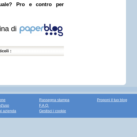
nuale? Pro e contro per
ina di
icoli :
one
Rassegna stampa
Proponi il tuo blog
 d'uso
F.A.Q.
ni azienda
Gestisci i cookie