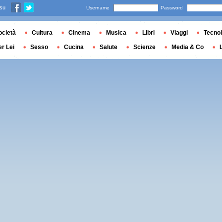
 su
Username
Password
ocietà
Cultura
Cinema
Musica
Libri
Viaggi
Tecnol
er Lei
Sesso
Cucina
Salute
Scienze
Media & Co