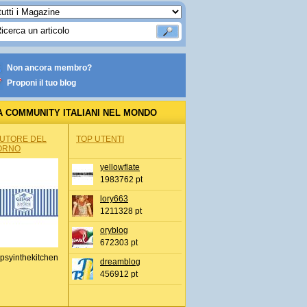
Non ancora membro?
Proponi il tuo blog
A COMMUNITY ITALIANI NEL MONDO
AUTORE DEL
TOP UTENTI
ORNO
yellowflate
1983762 pt
lory663
1211328 pt
oryblog
672303 pt
psyinthekitchen
dreamblog
456912 pt