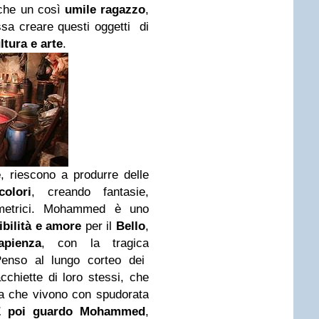
che un così
umile ragazzo
,
ssa creare questi oggetti di
ltura e arte
.
e
, riescono a produrre delle
olori
, creando fantasie,
eometrici. Mohammed è uno
ibilità e amore
per il
Bello
,
pienza
, con la tragica
Penso al lungo corteo dei
cchiette di loro stessi, che
a che vivono con spudorata
E poi guardo Mohammed
,