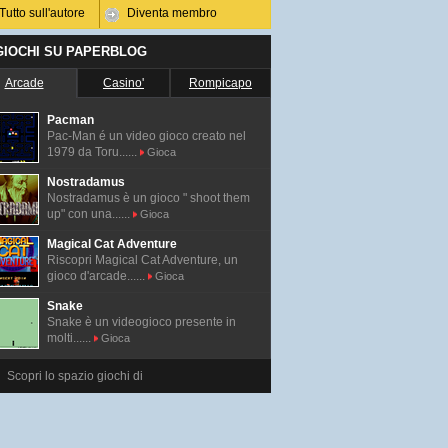
Tutto sull'autore
Diventa membro
 GIOCHI SU PAPERBLOG
Arcade
Casino'
Rompicapo
Pacman
Pac-Man é un video gioco creato nel
1979 da Toru......
Gioca
Nostradamus
Nostradamus è un gioco " shoot them
up" con una......
Gioca
Magical Cat Adventure
Riscopri Magical Cat Adventure, un
gioco d'arcade......
Gioca
Snake
Snake è un videogioco presente in
molti......
Gioca
Scopri lo spazio giochi di