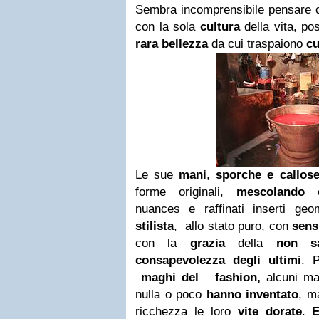
Sembra incomprensibile pensare 
con la sola
cultura
della vita, po
rara bellezza
da cui traspaiono
cu
Le sue
mani
,
sporche e callos
forme originali,
mescolando c
nuances e raffinati inserti g
stilista
, allo stato puro, con
sens
con la
grazia
della
non sa
consapevolezza degli ultimi
. 
maghi del
fashion,
alcuni ma
nulla o poco
hanno inventato
, m
ricchezza le loro
vite dorate
.