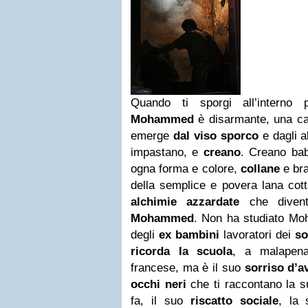
Quando ti sporgi all’interno 
Mohammed
è disarmante, una c
emerge
dal viso sporco
e dagli a
impastano, e
creano
. Creano ba
ogna forma e colore,
collane
e bra
della semplice e povera lana cot
alchimie azzardate
che diven
Mohammed
. Non ha studiato Moh
degli
ex bambini
lavoratori dei
so
ricorda la scuola
, a malapena
francese, ma è il suo
sorriso d’a
occhi neri
che ti raccontano la s
fa, il suo
riscatto sociale
, la