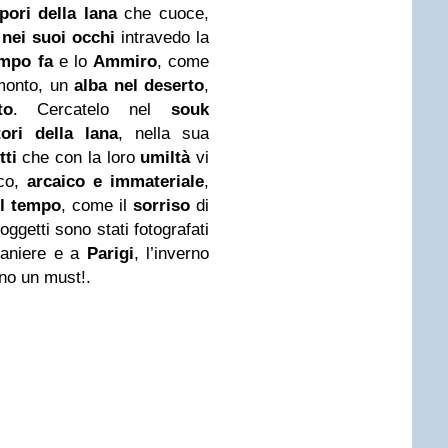
pori della lana
che cuoce,
e
nei suoi occhi
intravedo la
empo fa
e lo
Ammiro
, come
amonto, un
alba nel deserto
,
to
. Cercatelo nel
souk
tori della lana
, nella sua
ti
che con la loro
umiltà
vi
ico,
arcaico e immateriale
,
el tempo
, come il
sorriso
di
getti sono stati fotografati
aniere e a
Parigi
, l’inverno
no un must!.