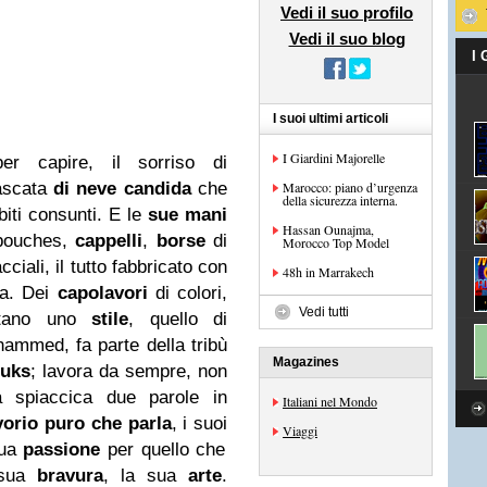
Vedi il suo profilo
Vedi il suo blog
I
I suoi ultimi articoli
I Giardini Majorelle
per capire, il sorriso di
ascata
di neve candida
che
Marocco: piano d’urgenza
della sicurezza interna.
biti consunti. E le
sue mani
Hassan Ounajma,
bouches,
cappelli
,
borse
di
Morocco Top Model
cciali, il tutto fabbricato con
48h in Marrakech
ta. Dei
capolavori
di colori,
Vedi tutti
tano uno
stile
, quello di
ammed, fa parte della tribù
Magazines
uks
; lavora da sempre, non
 spiaccica due parole in
Italiani nel Mondo
vorio puro che parla
, i suoi
Viaggi
ua
passione
per quello che
 sua
bravura
, la sua
arte
.