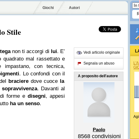
Giochi
Autori
o Stile
ttega
non ti accorgi di
lui
. E’
L
Vedi articolo originale
 quadrato mal rassettato e
L'
Segnala un abuso
 impastano, con tecnica,
GI
pigmenti
. Lo confondi con il
A proposito dell'autore
del
braciere
dove cuoce
la
a
sopravvivenza
. Davanti al
 di forme e
disegni
, appesi
tutto
ha un senso
.
Agi
Paolo
8568
condivisioni