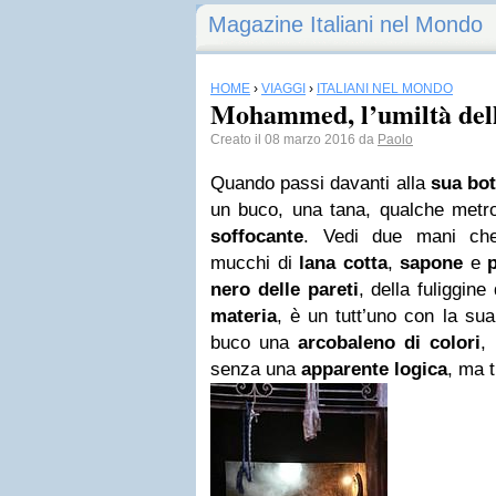
Magazine Italiani nel Mondo
HOME
›
VIAGGI
›
ITALIANI NEL MONDO
Mohammed, l’umiltà dell
Creato il 08 marzo 2016 da
Paolo
Quando passi davanti alla
sua bo
un buco, una tana, qualche metro
soffocante
. Vedi due mani che
mucchi di
lana cotta
,
sapone
e
nero delle pareti
, della fuliggine 
materia
, è un tutt’uno con la su
buco una
arcobaleno di colori
,
senza una
apparente
logica
, ma 