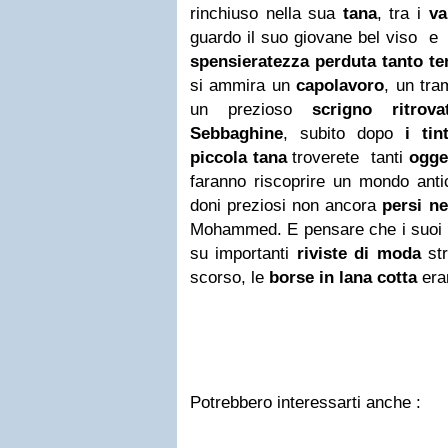
rinchiuso nella sua
tana
, tra i
va
guardo il suo giovane bel viso 
spensieratezza
perduta tanto t
si ammira un
capolavoro
, un tr
un prezioso
scrigno ritrova
Sebbaghine
, subito dopo
i tin
piccola tana
troverete tanti
ogget
faranno riscoprire un mondo ant
doni preziosi non ancora
persi n
Mohammed. E pensare che i suoi og
su importanti
riviste di moda
str
scorso, le
borse in lana cotta
era
Potrebbero interessarti anche :