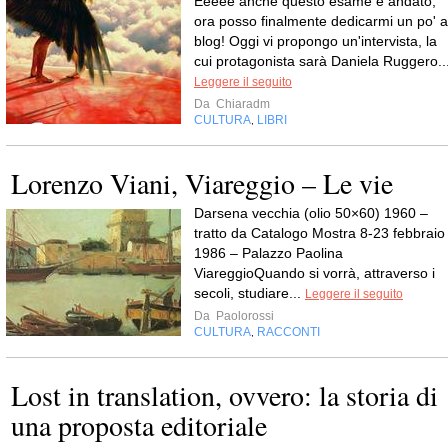
Eeeee anche questo esame è andato,
ora posso finalmente dedicarmi un po' a
blog! Oggi vi propongo un'intervista, la
cui protagonista sarà Daniela Ruggero...
Leggere il seguito
Da
Chiaradm
CULTURA
LIBRI
,
Lorenzo Viani, Viareggio – Le vie
Darsena vecchia (olio 50×60) 1960 –
tratto da Catalogo Mostra 8-23 febbraio
1986 – Palazzo Paolina
ViareggioQuando si vorrà, attraverso i
secoli, studiare...
Leggere il seguito
Da
Paolorossi
CULTURA
RACCONTI
,
Lost in translation, ovvero: la storia di
una proposta editoriale