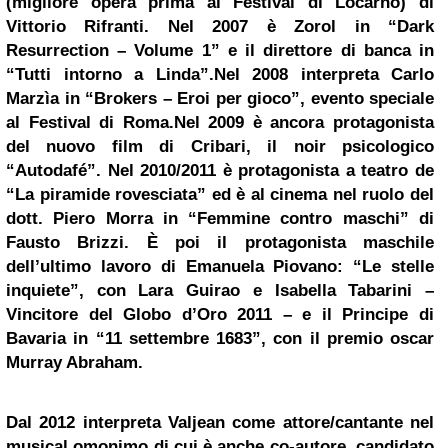
(migliore opera prima al Festival di Locarno) di
Vittorio Rifranti. Nel 2007 è Zorol in “Dark
Resurrection – Volume 1” e il direttore di banca in
“Tutti intorno a Linda”.Nel 2008 interpreta Carlo
Marzìa in “Brokers – Eroi per gioco”, evento speciale
al Festival di
Roma.Nel
2009 è ancora protagonista
del nuovo film di Cribari, il noir psicologico
“Autodafé”. Nel 2010/2011 è protagonista a teatro de
“La piramide rovesciata” ed è al cinema nel ruolo del
dott. Piero Morra in “Femmine contro maschi” di
Fausto Brizzi. È poi il protagonista maschile
dell’ultimo lavoro di Emanuela Piovano: “Le stelle
inquiete”, con Lara Guirao e Isabella Tabarini –
Vincitore del Globo d’Oro 2011 – e il Principe di
Bavaria in “11 settembre 1683”, con il premio oscar
Murray Abraham.
Dal 2012 interpreta Valjean come attore/cantante nel
musical omonimo di cui è anche co-autore, candidato