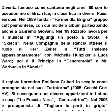
Diventa famoso come cantante negli anni ’80 con lo
pseudonimo di Brian Ice, in classifica in diversi Paesi
europei. Nel 1989 fonda i “Farinei dla Brigna” gruppo
cult
piemontese, con cui incide 5 album partecipando
anche a Sanremo Giovani. Nel ’99 Rizzolo lavora per
il musical in “Aggiungi un posto a tavola” e
“Sketch”. Nella Compagnia della Rancia ottiene il
ruolo di Herr Zeller in “Tutti insieme
appassionatamente” con
Michelle Hunziker
e Luca
Ward; poi è il Principe in “Cenerentola” e Mr.
Warbucks in “Annie”.
Il regista fiorentino Emiliano Cribari lo sceglie come
protagonista nel suo “Tuttotorna” (2005, Cecchi Gori
HV). Si susseguono poi diverse apparizioni in fiction
e soap (“La Freccia Nera”, “Centovetrine”). Nel 2006
è protagonista di “Tagliare le parti in grigio”