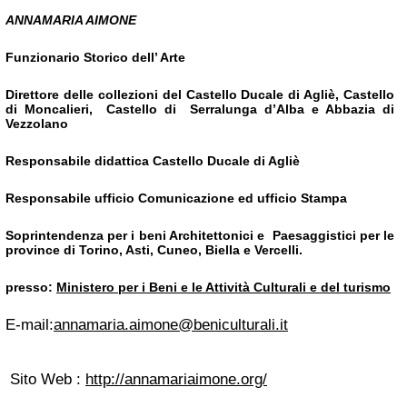
ANNAMARIA AIMONE
Funzionario Storico dell’ Arte
Direttore delle collezioni del Castello Ducale di Agliè, Castello
di Moncalieri, Castello di Serralunga d’Alba e Abbazia di
Vezzolano
Responsabile didattica Castello Ducale di Agliè
Responsabile ufficio Comunicazione ed ufficio Stampa
Soprintendenza per i beni Architettonici e Paesaggistici per le
province di Torino, Asti, Cuneo, Biella e Vercelli.
presso:
Ministero per i Beni e le Attività Culturali e del turismo
E-mail:
annamaria.aimone@beniculturali.it
Sito Web :
http://annamariaimone.org/