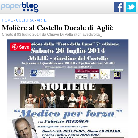
HOME
›
CULTURA
›
ARTE
Molière al Castello Ducale di Agliè
Creato il 03 luglio 2014 da
Chiave Di Volta
@chiavedivolta_
Save