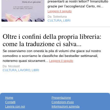
presentarti ai nostri lettori? Innanzitutto
grazie per l’accoglienza! Certo, mi...
Leggere il seguito
Da
Soleeluna
CULTURA
LIBRI
,
Oltre i confini della propria libreria:
come la traduzione ci salva...
Se osserviamo con onestà la pila di volumi che giace sul nostro
comodino o scorriamo le classifiche dei bestseller settimanali,
noteremo quasi sicurament...
Leggere il seguito
Da
Nicolasit
CULTURA
LAVORO
LIBRI
,
,
Home
Presentazione
Contatti
Condizioni d'uso
Lavora con noi
Informazioni azienda