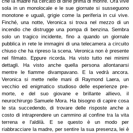
che la madre ha cercato di dirle prima di morire. Ora vive
sola in un monolocale e le sue giornate si susseguono
monotone e uguali, grigie come la periferia in cui vive.
Finché, una notte, Veronica si trova nel mezzo di un
incendio che distrugge una pompa di benzina. Sembra
solo un tragico incidente, fino a quando un giornale
pubblica in rete le immagini di una telecamera a circuito
chiuso che ha ripreso la scena. Veronica non è presente
nel filmato. Eppure ricorda. Ha visto tutto nei minimi
dettagli. Ha visto anche quella persona allontanarsi
mentre le fiamme divampavano. E la vedrà ancora.
Veronica si mette nelle mani di Raymond Laera, un
vecchio ed enigmatico studioso delle esperienze pre-
morte, e del suo giovane e brillante allievo, il
neurochirurgo Samuele Mora. Ha bisogno di capire cosa
le sta succedendo, di trovare delle risposte anche a
costo di intraprendere un cammino al confine tra la vita
terrena e l'aldilà. E se questo è un modo per
riabbracciare la madre, per sentire la sua presenza, lei è