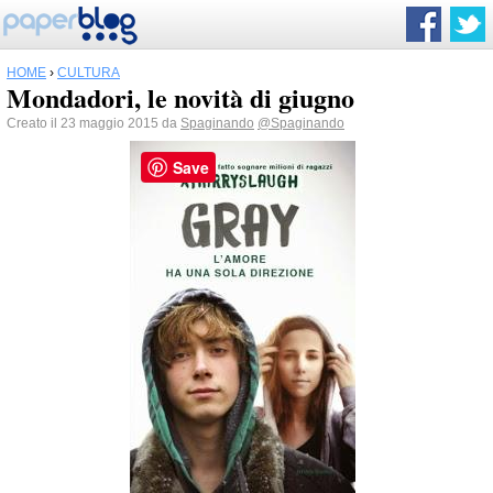
HOME
›
CULTURA
Mondadori, le novità di giugno
Creato il 23 maggio 2015 da
Spaginando
@Spaginando
Save