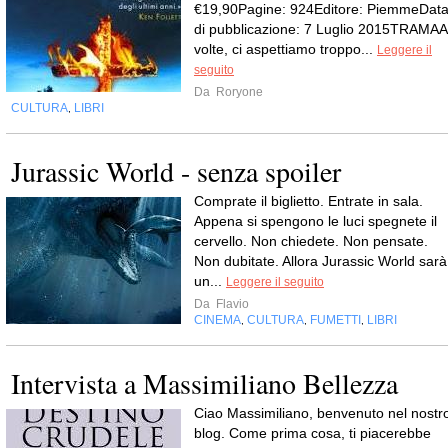
€19,90Pagine: 924Editore: PiemmeDat
di pubblicazione: 7 Luglio 2015TRAMAA
volte, ci aspettiamo troppo...
Leggere il
seguito
Da
Roryone
CULTURA
LIBRI
,
Jurassic World - senza spoiler
Comprate il biglietto. Entrate in sala.
Appena si spengono le luci spegnete il
cervello. Non chiedete. Non pensate.
Non dubitate. Allora Jurassic World sarà
un...
Leggere il seguito
Da
Flavio
CINEMA
CULTURA
FUMETTI
LIBRI
,
,
,
Intervista a Massimiliano Bellezza
Ciao Massimiliano, benvenuto nel nostr
blog. Come prima cosa, ti piacerebbe