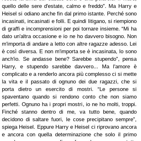
quello delle sere d'estate, calmo e freddo”. Ma Harry e
Heisel si odiano anche fin dal primo istante. Perché sono
incasinati, incasinati e folli. E quindi litigano, si riempiono
di graffi e incomprensioni per poi tornare insieme. “Mi ha
dato un'altra occasione e io ne ho davvero bisogno. Non
m'importa di andare a letto con altre ragazze adesso. Lei
è così diversa. E non m'importa se è incasinata, lo sono
anch'io. Se andasse bene? Sarebbe stupendo”, pensa
Harry, e stupendo sarebbe davvero... Ma l'amore è
complicato e a renderlo ancora più complesso ci si mette
la vita e il passato di ognuno dei due ragazzi, che si
porta dietro un esercito di mostri. “Le persone si
spaventano quando si rendono conto che non siamo
perfetti. Ognuno ha i propri mostri, io ne ho molti, troppi.
Finché stanno dentro di me, va tutto bene, quando
decidono di saltare fuori, le cose precipitano sempre”,
spiega Heisel. Eppure Harry e Heisel ci riprovano ancora
e ancora con quella determinazione che solo il primo