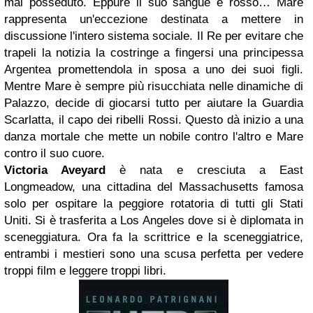
mai posseduto. Eppure il suo sangue è rosso… Mare
rappresenta un'eccezione destinata a mettere in
discussione l'intero sistema sociale. Il Re per evitare che
trapeli la notizia la costringe a fingersi una principessa
Argentea promettendola in sposa a uno dei suoi figli.
Mentre Mare è sempre più risucchiata nelle dinamiche di
Palazzo, decide di giocarsi tutto per aiutare la Guardia
Scarlatta, il capo dei ribelli Rossi. Questo dà inizio a una
danza mortale che mette un nobile contro l'altro e Mare
contro il suo cuore.
Victoria Aveyard
è nata e cresciuta a East
Longmeadow, una cittadina del Massachusetts famosa
solo per ospitare la peggiore rotatoria di tutti gli Stati
Uniti. Si è trasferita a Los Angeles dove si è diplomata in
sceneggiatura. Ora fa la scrittrice e la sceneggiatrice,
entrambi i mestieri sono una scusa perfetta per vedere
troppi film e leggere troppi libri.