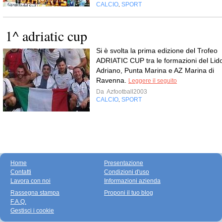
CALCIO
SPORT
,
1^ adriatic cup
Si è svolta la prima edizione del Trofeo
ADRIATIC CUP tra le formazioni del Lid
Adriano, Punta Marina e AZ Marina di
Ravenna.
Leggere il seguito
Da
Azfootball2003
CALCIO
SPORT
,
Home
Presentazione
Contatti
Condizioni d'uso
Lavora con noi
Informazioni azienda
Rassegna stampa
Proponi il tuo blog
F.A.Q.
Gestisci i cookie