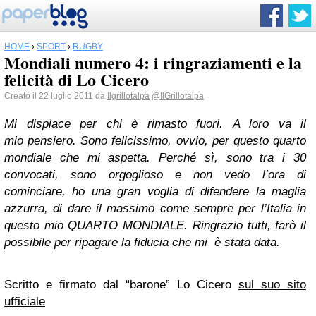
HOME
›
SPORT
›
RUGBY
Mondiali numero 4: i ringraziamenti e la
felicità di Lo Cicero
Creato il 22 luglio 2011 da
Ilgrillotalpa
@IlGrillotalpa
Mi dispiace per chi è rimasto fuori. A loro va il
mio pensiero. Sono felicissimo, ovvio, per questo quarto
mondiale che mi aspetta. Perché sì, sono tra i 30
convocati, sono orgoglioso e non vedo l’ora di
cominciare, ho una gran voglia di difendere la maglia
azzurra, di dare il massimo come sempre per l’Italia in
questo mio QUARTO MONDIALE. Ringrazio tutti, farò il
possibile per ripagare la fiducia che mi è stata data.
Scritto e firmato dal “barone” Lo Cicero
sul suo sito
ufficiale