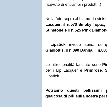
ricevuto di entrambi i prodotti
:)
Nella foto sopra abbiamo da sinist
Lacquer
, il
n.570 Smoky Topaz,
Sunstone
e il
n.525 Pink Diamon
I
Lipstick
invece sono, semp
Gladiolus,
il
n.890 Dahlia
, il
n.88
Le altre tonalità lanciate sono
Pi
per i Lip Lacquer e
Primrose
,
Lipstick.
Potranno questi bellissimi p
qualcosa di più sulla nostra per