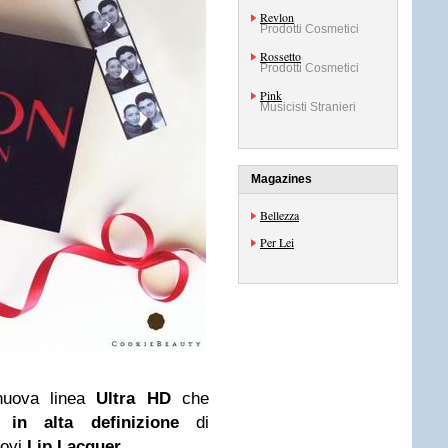
Revlon
Prodotti Cosmetici
Rossetto
Prodotti Cosmetici
Pink
Musicisti Stranieri
Magazines
Bellezza
Per Lei
nuova linea
Ultra HD
che
in alta definizione
di
uovi
Lip Lacquer
.