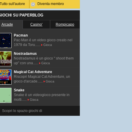
Tutto sull'autore
Diventa membro
 GIOCHI SU PAPERBLOG
Arcade
Casino'
Rompicapo
Pacman
Pac-Man é un video gioco creato nel
1979 da Toru......
Gioca
Nostradamus
Nostradamus è un gioco " shoot them
up" con una......
Gioca
Magical Cat Adventure
Riscopri Magical Cat Adventure, un
gioco d'arcade......
Gioca
Snake
Snake è un videogioco presente in
molti......
Gioca
Scopri lo spazio giochi di