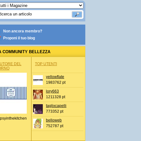
Non ancora membro?
Proponi il tuo blog
A COMMUNITY BELLEZZA
AUTORE DEL
TOP UTENTI
ORNO
yellowflate
1983762 pt
lory663
1211328 pt
taglixcapelli
773352 pt
psyinthekitchen
belloweb
752787 pt