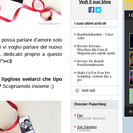
Vedi il suo blog
I
I suoi ultimi articoli
Bumble&Bumble – I best
seller
i possa parlare d’amore solo
Review Klorane –
 vi voglio parlare del nuovo
Maschera alla Cera di
Magnolia per capelli spenti
, dedicato proprio a questo
3"><3
Review Dr. Brandt
PoreDermabrasion
Make Up For Ever Pro
Sculpting: contour like a
lipgloss svelarci che tipo
pro
?
Scopriamolo insieme
;)
Vedi tutti
Dossier Paperblog
Fire
Musicisti Stranieri
San Valentino
Festività