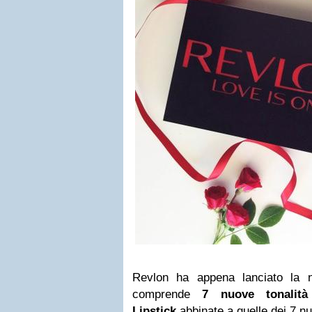
Revlon ha appena lanciato la 
comprende
7 nuove tonalità 
Lipstick
abbinate a quelle dei 7 n