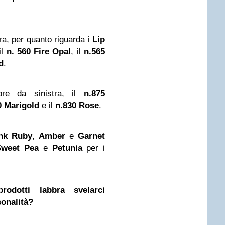
ra, per quanto riguarda i
Lip
il
n. 560 Fire Opal
, il
n.565
d
.
re da sinistra, il
n.875
0 Marigold
e il
n.830 Rose
.
nk Ruby
,
Amber
e
Garnet
Sweet Pea
e
Petunia
per i
rodotti labbra svelarci
sonalità?