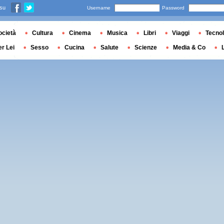
 su
Username
Password
ocietà
Cultura
Cinema
Musica
Libri
Viaggi
Tecnol
er Lei
Sesso
Cucina
Salute
Scienze
Media & Co