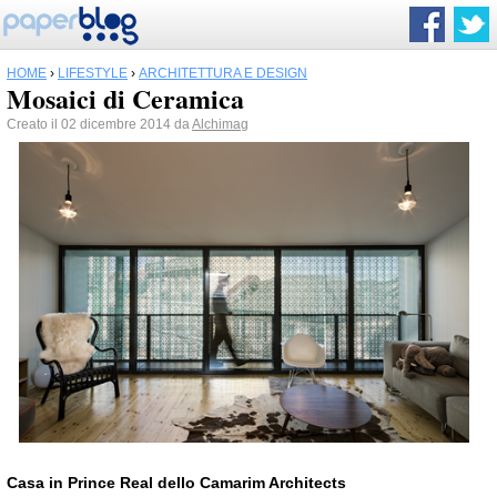
HOME
›
LIFESTYLE
›
ARCHITETTURA E DESIGN
Mosaici di Ceramica
Creato il 02 dicembre 2014 da
Alchimag
Casa in Prince Real dello Camarim Architects