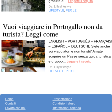
gratuita al...
Leggere il seguito
Da
Lillyslifestyle
LIFESTYLE
PER LEI
,
Vuoi viaggiare in Portogallo non da
turista? Leggi come
ENGLISH – PORTUGUÊS – FRANÇAIS
– ESPAÑOL – DEUTSCHE Siete anche
voi viaggiatori e non turisti? Amate
scoprire un Paese senza guida turistica
e gruppo...
Leggere il seguito
Da
Lillyslifestyle
LIFESTYLE
PER LEI
,
Home
Presentazione
Contatti
Condizioni d'uso
Lavora con noi
Informazioni azienda