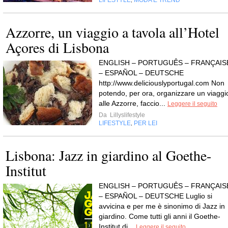
LIFESTYLE
MODA E TREND
,
Azzorre, un viaggio a tavola all’Hotel
Açores di Lisbona
ENGLISH – PORTUGUÊS – FRANÇAIS
– ESPAÑOL – DEUTSCHE
http://www.deliciouslyportugal.com Non
potendo, per ora, organizzare un viaggi
alle Azzorre, faccio...
Leggere il seguito
Da
Lillyslifestyle
LIFESTYLE
PER LEI
,
Lisbona: Jazz in giardino al Goethe-
Institut
ENGLISH – PORTUGUÊS – FRANÇAIS
– ESPAÑOL – DEUTSCHE Luglio si
avvicina e per me è sinonimo di Jazz in
giardino. Come tutti gli anni il Goethe-
Institut di...
Leggere il seguito