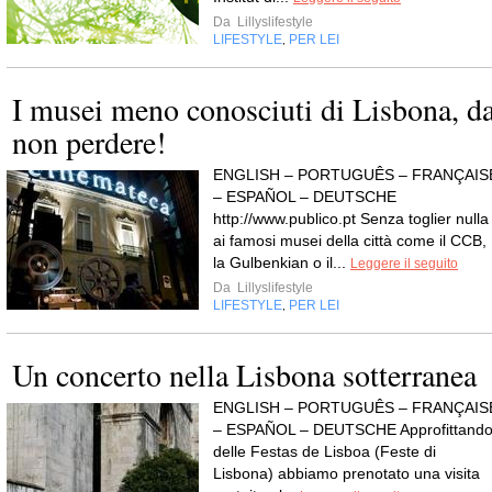
Da
Lillyslifestyle
LIFESTYLE
PER LEI
,
I musei meno conosciuti di Lisbona, d
non perdere!
ENGLISH – PORTUGUÊS – FRANÇAIS
– ESPAÑOL – DEUTSCHE
http://www.publico.pt Senza toglier nulla
ai famosi musei della città come il CCB,
la Gulbenkian o il...
Leggere il seguito
Da
Lillyslifestyle
LIFESTYLE
PER LEI
,
Un concerto nella Lisbona sotterranea
ENGLISH – PORTUGUÊS – FRANÇAIS
– ESPAÑOL – DEUTSCHE Approfittand
delle Festas de Lisboa (Feste di
Lisbona) abbiamo prenotato una visita