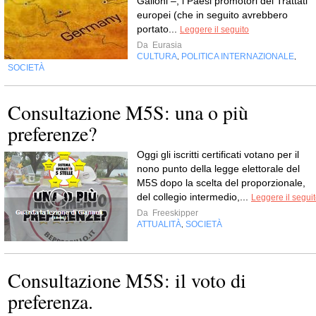
Galloni –, i Paesi promotori dei Trattati
europei (che in seguito avrebbero
portato...
Leggere il seguito
Da
Eurasia
CULTURA
POLITICA INTERNAZIONALE
,
,
SOCIETÀ
Consultazione M5S: una o più
preferenze?
Oggi gli iscritti certificati votano per il
nono punto della legge elettorale del
M5S dopo la scelta del proporzionale,
del collegio intermedio,...
Leggere il segui
Da
Freeskipper
ATTUALITÀ
SOCIETÀ
,
Consultazione M5S: il voto di
preferenza.