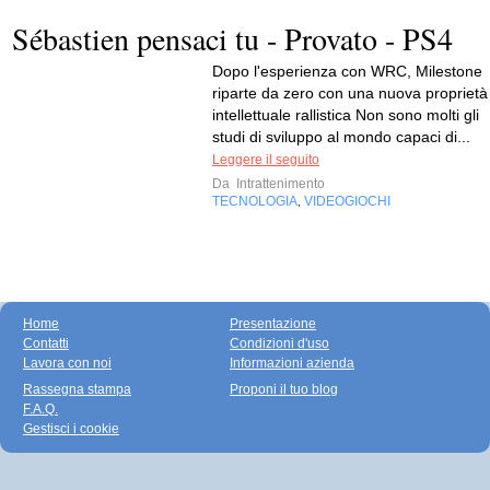
Sébastien pensaci tu - Provato - PS4
Dopo l'esperienza con WRC, Milestone
riparte da zero con una nuova proprietà
intellettuale rallistica Non sono molti gli
studi di sviluppo al mondo capaci di...
Leggere il seguito
Da
Intrattenimento
TECNOLOGIA
VIDEOGIOCHI
,
Home
Presentazione
Contatti
Condizioni d'uso
Lavora con noi
Informazioni azienda
Rassegna stampa
Proponi il tuo blog
F.A.Q.
Gestisci i cookie