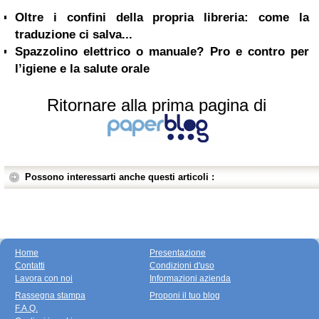
Oltre i confini della propria libreria: come la
traduzione ci salva...
Spazzolino elettrico o manuale? Pro e contro per
l’igiene e la salute orale
Ritornare alla prima pagina di
Possono interessarti anche questi articoli :
Home
Presentazione
Contatti
Condizioni d'uso
Lavora con noi
Informazioni azienda
Rassegna stampa
Proponi il tuo blog
F.A.Q.