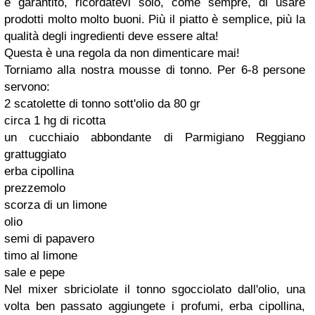
è garantito, ricordatevi solo, come sempre, di usare
prodotti molto molto buoni. Più il piatto è semplice, più la
qualità degli ingredienti deve essere alta!
Questa è una regola da non dimenticare mai!
Torniamo alla nostra mousse di tonno. Per 6-8 persone
servono:
2 scatolette di tonno sott'olio da 80 gr
circa 1 hg di ricotta
un cucchiaio abbondante di Parmigiano Reggiano
grattuggiato
erba cipollina
prezzemolo
scorza di un limone
olio
semi di papavero
timo al limone
sale e pepe
Nel mixer sbriciolate il tonno sgocciolato dall'olio, una
volta ben passato aggiungete i profumi, erba cipollina,