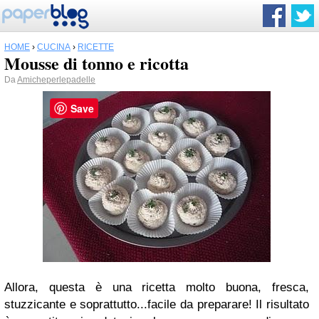
HOME
›
CUCINA
›
RICETTE
Mousse di tonno e ricotta
Da
Amicheperlepadelle
Save
Allora, questa è una ricetta molto buona, fresca,
stuzzicante e soprattutto...facile da preparare! Il risultato