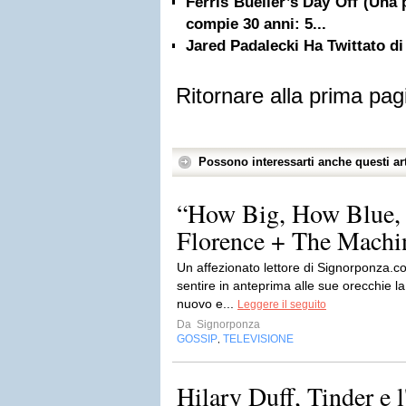
Ferris Bueller’s Day Off (Una 
compie 30 anni: 5...
Jared Padalecki Ha Twittato di
Ritornare alla prima pag
Possono interessarti anche questi art
“How Big, How Blue, 
Florence + The Machine
Un affezionato lettore di Signorponza.co
sentire in anteprima alle sue orecchie l
nuovo e...
Leggere il seguito
Da
Signorponza
GOSSIP
TELEVISIONE
,
Hilary Duff, Tinder e l