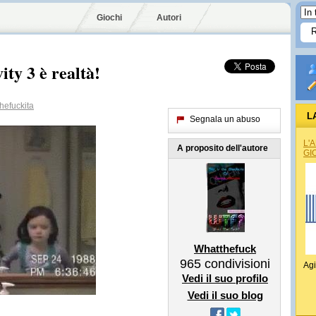
Giochi
Autori
ty 3 è realtà!
efuckita
L
Segnala un abuso
L'
A proposito dell'autore
GI
Whatthefuck
965
condivisioni
Agi
Vedi il suo profilo
Vedi il suo blog