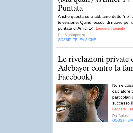
Puntata
Anche questa sera abbiamo detto “no” alla
televisione. Quindi eccoci di nuovo per 
puntata di Amici 14.
Leggere il seguito
Da
Signorponza
GOSSIP
TELEVISIONE
,
Le rivelazioni privat
Adebayor contro la fam
Facebook)
Non è cosa
calciatore 
particolari
successo i
Leggere il s
Da
Aplusk
GOSSIP
SP
,