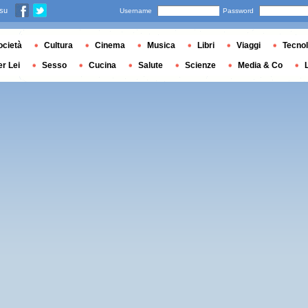
 su
Username
Password
ocietà
Cultura
Cinema
Musica
Libri
Viaggi
Tecnol
er Lei
Sesso
Cucina
Salute
Scienze
Media & Co