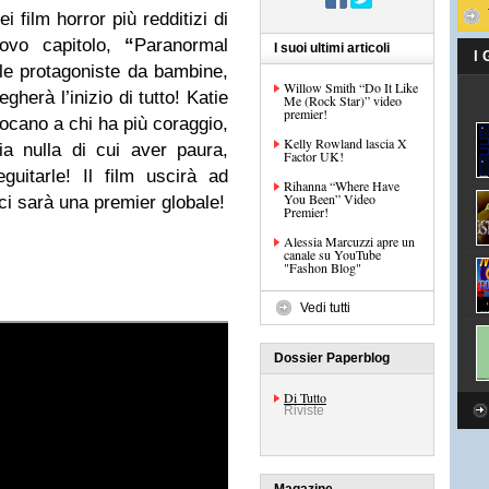
i film horror più redditizi di
ovo capitolo,
“
Paranormal
I suoi ultimi articoli
I
le protagoniste da bambine,
Willow Smith “Do It Like
gherà l’inizio di tutto! Katie
Me (Rock Star)” video
premier!
iocano a chi ha più coraggio,
Kelly Rowland lascia X
a nulla di cui aver paura,
Factor UK!
uitarle! Il film uscirà ad
Rihanna “Where Have
You Been” Video
ci sarà una premier globale!
Premier!
Alessia Marcuzzi apre un
canale su YouTube
"Fashon Blog"
Vedi tutti
Dossier Paperblog
Di Tutto
Riviste