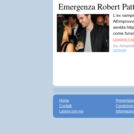
Emergenza Robert Pat
L'ex vampir
All'improvv
sentita ht
come funzio
Leggere il s
Da
Annarell
GOSSIP
Home
Presentazi
Contatti
Condizioni
Lavora con noi
Informazio