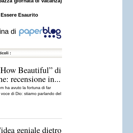
pazza giornata di vacanza)
 Essere Esaurito
ina di
icoli :
How Beautiful” di
: recensione in...
m ha avuto la fortuna di far
a voce di Dio: stiamo parlando del
'idea geniale dietro