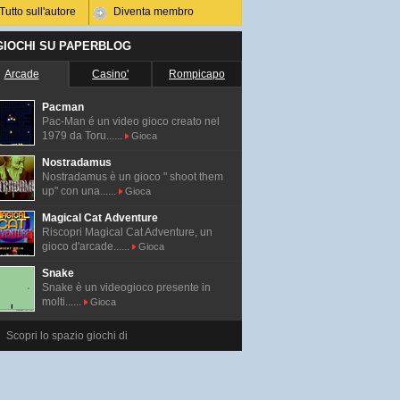
Tutto sull'autore
Diventa membro
 GIOCHI SU PAPERBLOG
Arcade
Casino'
Rompicapo
Pacman
Pac-Man é un video gioco creato nel
1979 da Toru......
Gioca
Nostradamus
Nostradamus è un gioco " shoot them
up" con una......
Gioca
Magical Cat Adventure
Riscopri Magical Cat Adventure, un
gioco d'arcade......
Gioca
Snake
Snake è un videogioco presente in
molti......
Gioca
Scopri lo spazio giochi di