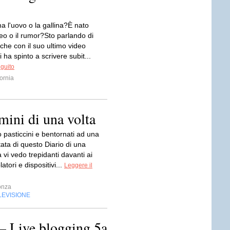
a l'uovo o la gallina?È nato
deo o il rumor?Sto parlando di
 che con il suo ultimo video
 ha spinto a scrivere subit...
eguito
ornia
mini di una volta
 pasticcini e bentornati ad una
ata di questo Diario di una
à vi vedo trepidanti davanti ai
latori e dispositivi...
Leggere il
onza
LEVISIONE
– Live blogging 5a