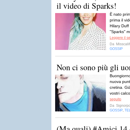
il video di Sparks!
È nato prim
prima il vi
Hilary Duff
"Sparks" mi
Leggere il s
Da
Misscalif
GOSSIP
Non ci sono più gli uo
Buongiorno
nuova punt
cretina. Gi
vostri calco
seguito
Da
Signorp
GOSSIP
TE
,
(Ma quali) #Amici 14 