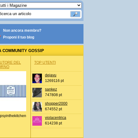
Non ancora membro?
Proponi il tuo blog
A COMMUNITY GOSSIP
AUTORE DEL
TOP UTENTI
ORNO
dejavu
1269116 pt
sankez
747808 pt
shopper2000
674552 pt
psyinthekitchen
violacentrica
614238 pt