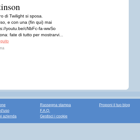
tinson
o di Twilight si sposa.
iso, e con una (fin qui) mai
tps://youtu.be/cNbFc-fa-wwSo
na: fate di tutto per mostrarvi...
eguito
ina
one
Rassegna stampa
Proponi il tuo blog
 d'uso
F.A.Q.
ni azienda
Gestisci i cookie