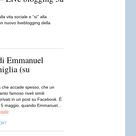
 vita sociale e “sì” alla
un nuovo liveblogging della
e di Emmanuel
iglia (su
 che accade spesso, che un
tanto famoso riveli simili
 privati in un post su Facebook. È
l 5 maggio, quando Emmanuel...
eguito
ORT