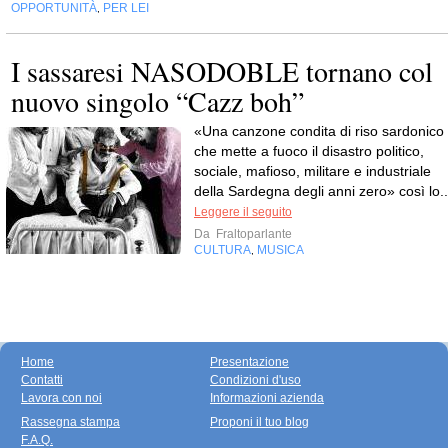
OPPORTUNITÀ
PER LEI
,
I sassaresi NASODOBLE tornano col
nuovo singolo “Cazz boh”
«Una canzone condita di riso sardonico
che mette a fuoco il disastro politico,
sociale, mafioso, militare e industriale
della Sardegna degli anni zero» così lo..
Leggere il seguito
Da
Fraltoparlante
CULTURA
MUSICA
,
Home
Presentazione
Contatti
Condizioni d'uso
Lavora con noi
Informazioni azienda
Rassegna stampa
Proponi il tuo blog
F.A.Q.