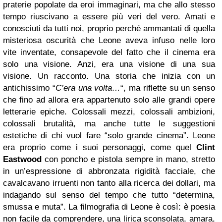
praterie popolate da eroi immaginari, ma che allo stesso
tempo riuscivano a essere più veri del vero. Amati e
conosciuti da tutti noi, proprio perché ammantati di quella
misteriosa oscurità che Leone aveva infuso nelle loro
vite inventate, consapevole del fatto che il cinema era
solo una visione. Anzi, era una visione di una sua
visione. Un racconto. Una storia che inizia con un
antichissimo “
C’era una volta…
“, ma riflette su un senso
che fino ad allora era appartenuto solo alle grandi opere
letterarie epiche.
Colossali mezzi, colossali ambizioni,
colossali brutalità, ma anche tutte le suggestioni
estetiche di chi vuol fare “solo grande cinema”. Leone
era proprio come i suoi personaggi, come quel
Clint
Eastwood
con poncho e pistola sempre in mano, stretto
in un’espressione di abbronzata rigidità facciale, che
cavalcavano irruenti non tanto alla ricerca dei dollari, ma
indagando sul senso del tempo che tutto “determina,
smussa e muta”. La filmografia di Leone è così: è poesia
non facile da comprendere, una lirica sconsolata, amara,