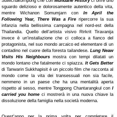
Suwichakornpong che con
Mundane History
ci offre uno
sguardo delizioso e dolorosamente autentico della vita,
mentre Wichanon Somumjarn
con
In April the
Following Year, There Was a Fire
ripercorre la sua
infanzia nella bellissima campagna nel nord-est della
Thailandia. Quello dell’artista visivo Rirkrit Tiravanija
invece è un’installazione che ci colloca a fianco del
protagonista, nel suo mondo arcaico ed elementare di un
contadino nel cuore della foresta tailandese
.
Lung Neaw
Visits His Neighbours
mostra con tempi dilatati un
mondo lontano che fatalmente ci spiazza.
It Gets Better
di Tanwarin Sukkhapisit è un piccolo film che racconta al
mondo come la vita dei transessuali non sia facile,
nemmeno in un paese che ha una mentalità aperta
rispetto al sesso, mentre Tongpong Chantarangkul con
I
carried you home
ci mostrerà in una nuova chiave la
dissoluzione della famiglia nella società moderna.
Quest’anno per la prima volta per completare il