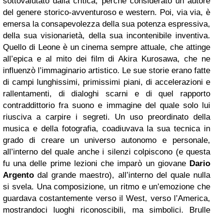
sottovalutato dalla critica, perché considerato un autore
del genere storico-avventuroso e western. Poi, via via, è
emersa la consapevolezza della sua potenza espressiva,
della sua visionarietà, della sua incontenibile inventiva.
Quello di Leone è un cinema sempre attuale, che attinge
all’epica e al mito dei film di Akira Kurosawa, che ne
influenzò l’immaginario artistico. Le sue storie erano fatte
di campi lunghissimi, primissimi piani, di accelerazioni e
rallentamenti, di dialoghi scarni e di quel rapporto
contraddittorio fra suono e immagine del quale solo lui
riusciva a carpire i segreti. Un uso preordinato della
musica e della fotografia, coadiuvava la sua tecnica in
grado di creare un universo autonomo e personale,
all’interno del quale anche i silenzi colpiscono (e questa
fu una delle prime lezioni che imparò un giovane
Dario
Argento
dal grande maestro), all’interno del quale nulla
si svela. Una composizione, un ritmo e un’emozione che
guardava costantemente verso il West, verso l’America,
mostrandoci luoghi riconoscibili, ma simbolici. Brulle