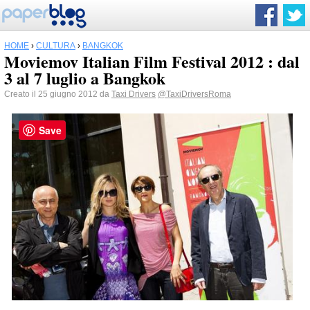
HOME
›
CULTURA
›
BANGKOK
Moviemov Italian Film Festival 2012 : dal
3 al 7 luglio a Bangkok
Creato il 25 giugno 2012 da
Taxi Drivers
@TaxiDriversRoma
Save