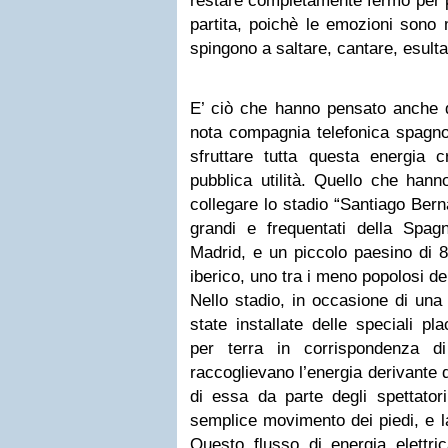
restare completamente fermo per p
partita, poichè le emozioni sono m
spingono a saltare, cantare, esult
E’ ciò che hanno pensato anche q
nota compagnia telefonica spagno
sfruttare tutta questa energia cr
pubblica utilità. Quello che hann
collegare lo stadio “Santiago Bern
grandi e frequentati della Spag
Madrid, e un piccolo paesino di 8
iberico, uno tra i meno popolosi d
Nello stadio, in occasione di una
state installate delle speciali pl
per terra in corrispondenza d
raccoglievano l’energia derivante 
di essa da parte degli spettator
semplice movimento dei piedi, e l
Questo flusso di energia elettric