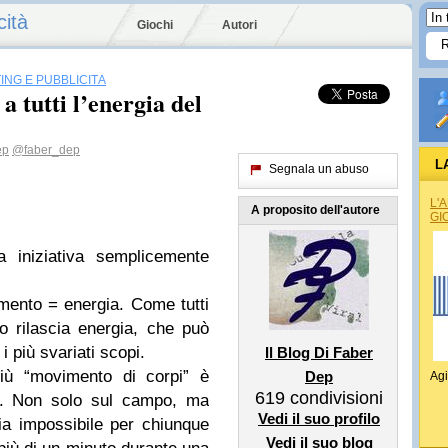
cità
Giochi
Autori
ING E PUBBLICITÀ
 tutti l’energia del
ep
@faber_dep
L
Segnala un abuso
L'
A proposito dell'autore
GI
 iniziativa semplicemente
mento = energia. Come tutti
o rilascia energia, che può
i più svariati scopi.
Il Blog Di Faber
più “movimento di corpi” è
Dep
Agi
619
condivisioni
io. Non solo sul campo, ma
Vedi il suo profilo
sia impossibile per chiunque
Vedi il suo blog