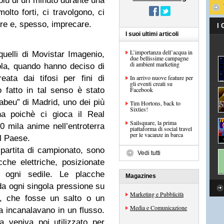
iù di un minuto durante una
olto forti, ci travolgono, ci
are e, spesso, imprecare.
I
I suoi ultimi articoli
L’importanza dell’acqua in
uelli di Movistar Imagenio,
due bellissime campagne
di ambient marketing
la, quando hanno deciso di
eata dai tifosi per fini di
In arrivo nuove feature per
gli eventi creati su
o fatto in tal senso è stato
Facebook
abeu” di Madrid, uno dei più
Tim Hortons, back to
Sixties!
na poichè ci gioca il Real
Sailsquare, la prima
0 mila anime nell’entroterra
piattaforma di social travel
per le vacanze in barca
el Paese.
 partita di campionato, sono
Vedi tutti
acche elettriche, posizionate
i ogni sedile. Le placche
Magazines
da ogni singola pressione su
Marketing e Pubblicità
i, che fosse un salto o un
Media e Comunicazione
a incanalavano in un flusso.
a veniva poi utilizzato per