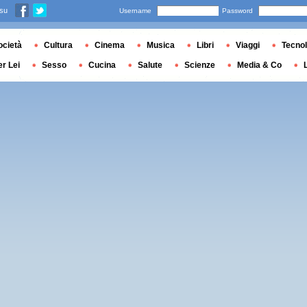
 su
Username
Password
ocietà
Cultura
Cinema
Musica
Libri
Viaggi
Tecnol
er Lei
Sesso
Cucina
Salute
Scienze
Media & Co