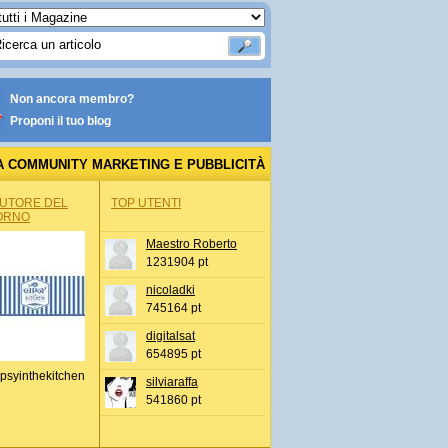
Non ancora membro?
Proponi il tuo blog
A COMMUNITY MARKETING E PUBBLICITÀ
AUTORE DEL
TOP UTENTI
ORNO
Maestro Roberto
1231904 pt
nicoladki
745164 pt
digitalsat
654895 pt
psyinthekitchen
silviaraffa
541860 pt