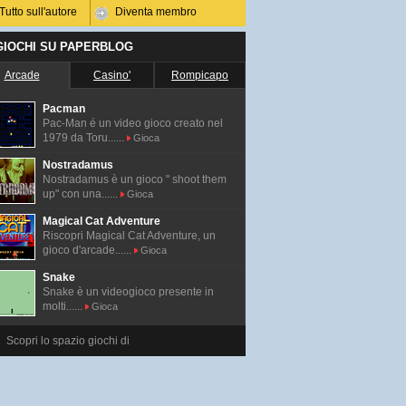
Tutto sull'autore
Diventa membro
 GIOCHI SU PAPERBLOG
Arcade
Casino'
Rompicapo
Pacman
Pac-Man é un video gioco creato nel
1979 da Toru......
Gioca
Nostradamus
Nostradamus è un gioco " shoot them
up" con una......
Gioca
Magical Cat Adventure
Riscopri Magical Cat Adventure, un
gioco d'arcade......
Gioca
Snake
Snake è un videogioco presente in
molti......
Gioca
Scopri lo spazio giochi di