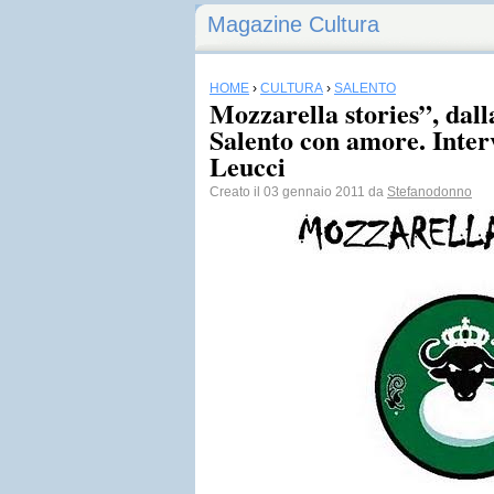
Magazine Cultura
HOME
›
CULTURA
›
SALENTO
Mozzarella stories”, dal
Salento con amore. Inter
Leucci
Creato il 03 gennaio 2011 da
Stefanodonno