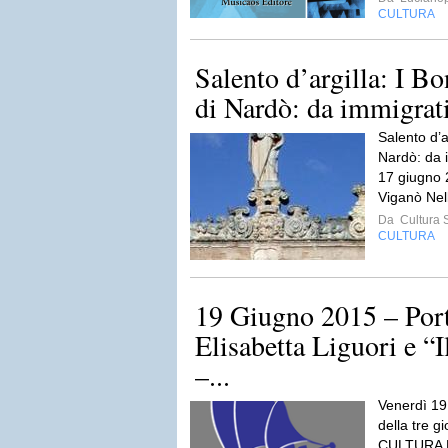
CULTURA
Salento d’argilla: I B
di Nardò: da immigrati 
Salento d’a
Nardò: da i
17 giugno 
Viganò Nel
Da
Cultura 
CULTURA
19 Giugno 2015 – Port
Elisabetta Liguori e “
–...
Venerdì 19
della tre g
CULTURA 