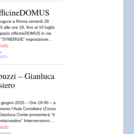
 officineDOMUS
augura a Roma venerdì 26
 alle ore 18, fino al 10 luglio
spazio officineDOMUS in via
a "SYNERGIE" esposizione...
eguito
y
TURA
puzzi – Gianluca
siero
 giugno 2015 – Ore 19.00 – a
resso l’Aula Consiliare (Corso
Gianluca Conte presenterà “Il
tacreativo” Interverranno:...
eguito
pagano