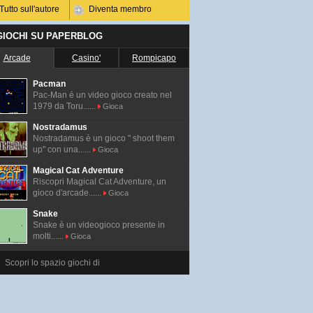
Tutto sull'autore
Diventa membro
 GIOCHI SU PAPERBLOG
Arcade
Casino'
Rompicapo
Pacman
Pac-Man é un video gioco creato nel
1979 da Toru......
Gioca
Nostradamus
Nostradamus è un gioco " shoot them
up" con una......
Gioca
Magical Cat Adventure
Riscopri Magical Cat Adventure, un
gioco d'arcade......
Gioca
Snake
Snake è un videogioco presente in
molti......
Gioca
Scopri lo spazio giochi di