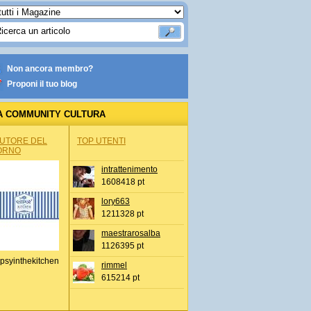
Non ancora membro?
Proponi il tuo blog
A COMMUNITY CULTURA
AUTORE DEL
TOP UTENTI
ORNO
intrattenimento
1608418 pt
lory663
1211328 pt
maestrarosalba
1126395 pt
psyinthekitchen
rimmel
615214 pt