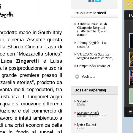
I suoi ultimi articoli
I
Artificial Paradise, di
Gianpaolo Borghini
(LaRecherche.it) – un
rodotto made in South Italy
estratto
rso il cinema. Assume questa
Johnny English - La
rinascita
dalla Sharon Cinema, casa di
ce con “Mozzarella stories”
VULCANI di Sabrina
Mugnos (Macro edizioni)
a
Luca Zingaretti
e Luisa
Comptoir des cotonnier
ta la postproduzione e uscirà
 grande premiere presso il
Vedi tutti
arella stories”, prodotto da
nta molti coproduttori, tra
Dossier Paperblog
usturica. Il lungometraggio
Salento
la quale si muovono differenti
Mete
duzione e dal commercio di
Massive Attack
Musicisti Stranieri
avoro è infatti ambientato a
Luisa Ranieri
di una crisi economica della
Attori
ce in fondo al tunnel, si