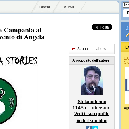
Giochi
Autori
la Campania al
vento di Angela
L
Segnala un abuso
L'
A proposito dell'autore
GI
Stefanodonno
1145
condivisioni
Agi
Vedi il suo profilo
Vedi il suo blog