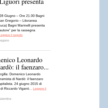
 Liguori presenta
28 Giugno – Ore 21.00 Bagni
(San Gregorio – Litoranea
euca) Bagni Marinelli presenta
’autore” per la rassegna
Leggere il seguito
pagano
menico Leonardo
rdò: il faenzaro...
argilla: Domenico Leonardo
ramista di Nardò: il faenzaro
pitalista. 24 giugno 2015 di
di Riccardo Viganò...
Leggere il
Salentina