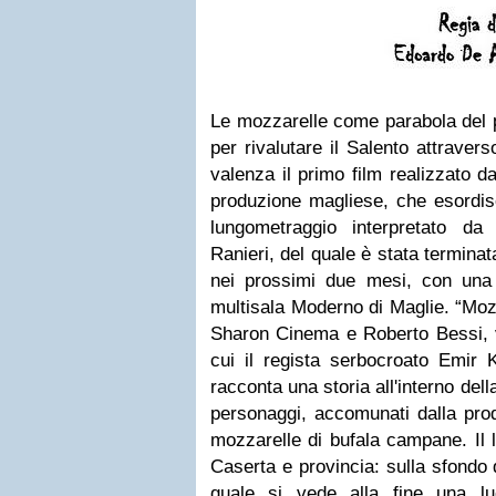
Le mozzarelle come parabola del p
per rivalutare il Salento attrave
valenza il primo film realizzato 
produzione magliese, che esordis
lungometraggio interpretato d
Ranieri, del quale è stata termina
nei prossimi due mesi, con una
multisala Moderno di Maglie. “Mozz
Sharon Cinema e Roberto Bessi, va
cui il regista serbocroato Emir K
racconta una storia all'interno del
personaggi, accomunati dalla pro
mozzarelle di bufala campane. Il l
Caserta e provincia: sulla sfondo 
quale si vede alla fine una lu