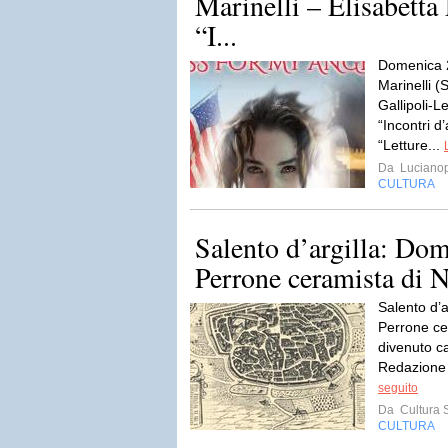
Marinelli – Elisabetta
“I...
Domenica 
Marinelli 
Gallipoli-L
“Incontri d
“Letture...
Da
Luciano
CULTURA
Salento d’argilla: Do
Perrone ceramista di Na
Salento d’
Perrone ce
divenuto ca
Redazione 
seguito
Da
Cultura 
CULTURA