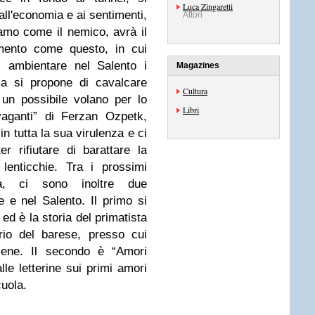
Luca Zingaretti
ll'economia e ai sentimenti,
Attori
amo come il nemico, avrà il
omento come questo, in cui
i ambientare nel Salento i
Magazines
ma si propone di cavalcare
Cultura
 un possibile volano per lo
Libri
vaganti” di Ferzan Ozpetk,
in tutta la sua virulenza e ci
r rifiutare di barattare la
lenticchie. Tra i prossimi
a, ci sono inoltre due
 e nel Salento. Il primo si
 ed è la storia del primatista
rio del barese, presso cui
cene. Il secondo è “Amori
le letterine sui primi amori
cuola.