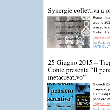
Synergie collettiva a
Roma - In
giugno 2015
presso lo 
Giulia 81/
Leggere il s
Da
Fasterbo
ARTE
CUL
,
25 Giugno 2015 – Tre
Conte presenta “Il pen
metacreativo”
Giovedì 25
Trepuzzi, p
Garibaldi) 
pensiero me
Leggere il s
Da
Luciano