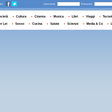
 su
Username
Password
ocietà
Cultura
Cinema
Musica
Libri
Viaggi
Tecnol
er Lei
Sesso
Cucina
Salute
Scienze
Media & Co