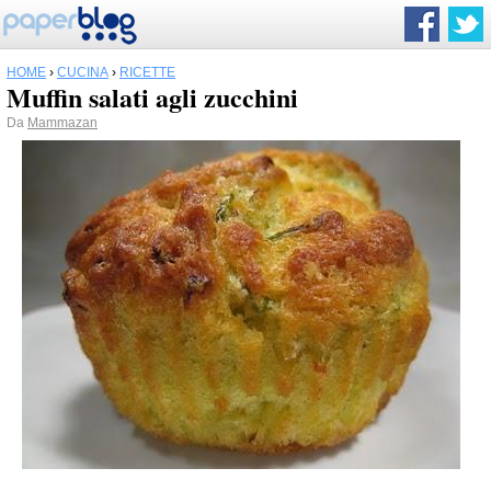
HOME
›
CUCINA
›
RICETTE
Muffin salati agli zucchini
Da
Mammazan