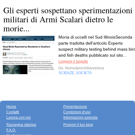
Gli esperti sospettano sperimentazioni
militari di Armi Scalari dietro le
morie...
Moria di uccelli nel Sud IllinoisSeconda
parte tradotta dell'articolo Experts
suspect military testing behind mass bir
and fish deaths pubblicato sul sito...
Leggere il seguito
Da
Nonvotarechitiavvelena
SCIENZE
SOCIETÀ
,
Home
Presentazione
Contatti
Condizioni d'uso
Lavora con noi
Informazioni azienda
Rassegna stampa
Proponi il tuo blog
F.A.Q.