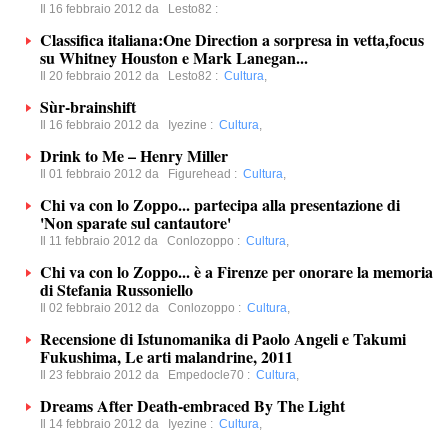
Il 16 febbraio 2012 da
Lesto82
:
Classifica italiana:One Direction a sorpresa in vetta,focus
su Whitney Houston e Mark Lanegan...
Il 20 febbraio 2012 da
Lesto82
:
Cultura
,
Sùr-brainshift
Il 16 febbraio 2012 da
Iyezine
:
Cultura
,
Drink to Me – Henry Miller
Il 01 febbraio 2012 da
Figurehead
:
Cultura
,
Chi va con lo Zoppo... partecipa alla presentazione di
'Non sparate sul cantautore'
Il 11 febbraio 2012 da
Conlozoppo
:
Cultura
,
Chi va con lo Zoppo... è a Firenze per onorare la memoria
di Stefania Russoniello
Il 02 febbraio 2012 da
Conlozoppo
:
Cultura
,
Recensione di Istunomanika di Paolo Angeli e Takumi
Fukushima, Le arti malandrine, 2011
Il 23 febbraio 2012 da
Empedocle70
:
Cultura
,
Dreams After Death-embraced By The Light
Il 14 febbraio 2012 da
Iyezine
:
Cultura
,