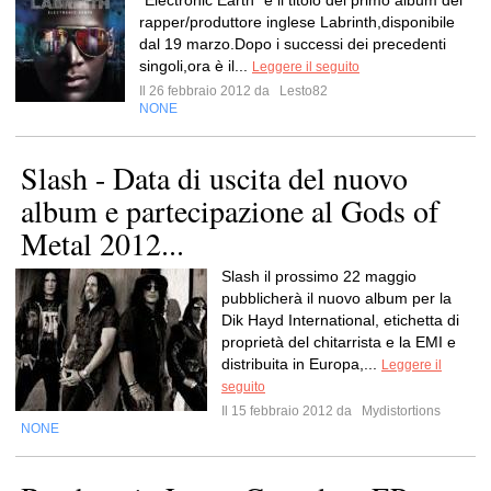
"Electronic Earth" è il titolo del primo album del
rapper/produttore inglese Labrinth,disponibile
dal 19 marzo.Dopo i successi dei precedenti
singoli,ora è il...
Leggere il seguito
Il 26 febbraio 2012 da
Lesto82
NONE
Slash - Data di uscita del nuovo
album e partecipazione al Gods of
Metal 2012...
Slash il prossimo 22 maggio
pubblicherà il nuovo album per la
Dik Hayd International, etichetta di
proprietà del chitarrista e la EMI e
distribuita in Europa,...
Leggere il
seguito
Il 15 febbraio 2012 da
Mydistortions
NONE