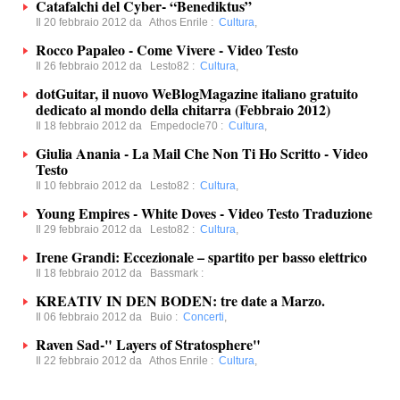
Catafalchi del Cyber- “Benediktus”
Il 20 febbraio 2012 da
Athos Enrile
:
Cultura
,
Rocco Papaleo - Come Vivere - Video Testo
Il 26 febbraio 2012 da
Lesto82
:
Cultura
,
dotGuitar, il nuovo WeBlogMagazine italiano gratuito
dedicato al mondo della chitarra (Febbraio 2012)
Il 18 febbraio 2012 da
Empedocle70
:
Cultura
,
Giulia Anania - La Mail Che Non Ti Ho Scritto - Video
Testo
Il 10 febbraio 2012 da
Lesto82
:
Cultura
,
Young Empires - White Doves - Video Testo Traduzione
Il 29 febbraio 2012 da
Lesto82
:
Cultura
,
Irene Grandi: Eccezionale – spartito per basso elettrico
Il 18 febbraio 2012 da
Bassmark
:
KREATIV IN DEN BODEN: tre date a Marzo.
Il 06 febbraio 2012 da
Buio
:
Concerti
,
Raven Sad-" Layers of Stratosphere"
Il 22 febbraio 2012 da
Athos Enrile
:
Cultura
,