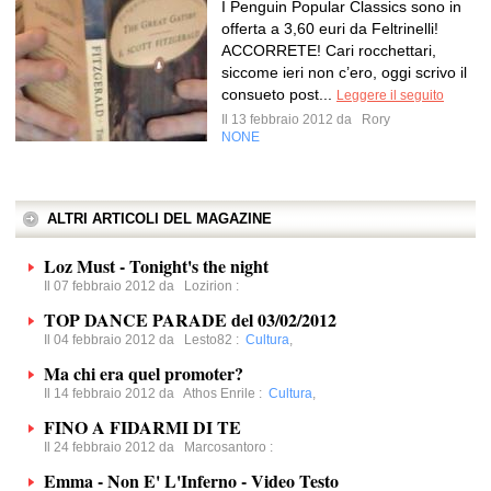
I Penguin Popular Classics sono in
offerta a 3,60 euri da Feltrinelli!
ACCORRETE! Cari rocchettari,
siccome ieri non c’ero, oggi scrivo il
consueto post...
Leggere il seguito
Il 13 febbraio 2012 da
Rory
NONE
ALTRI ARTICOLI DEL MAGAZINE
Loz Must - Tonight's the night
Il 07 febbraio 2012 da
Lozirion
:
TOP DANCE PARADE del 03/02/2012
Il 04 febbraio 2012 da
Lesto82
:
Cultura
,
Ma chi era quel promoter?
Il 14 febbraio 2012 da
Athos Enrile
:
Cultura
,
FINO A FIDARMI DI TE
Il 24 febbraio 2012 da
Marcosantoro
:
Emma - Non E' L'Inferno - Video Testo