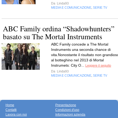
Da
Linda93
MEDIA E COMUNICAZIONE
SERIE TV
,
ABC Family ordina “Shadowhunters”
basato su The Mortal Instruments
ABC Family concede a The Mortal
Instruments una seconda chance di
vita.Nonostante il risultato non grandios
al botteghino nel 2013 di Mortal
Instrumets: City O...
Leggere il seguito
Da
Linda93
MEDIA E COMUNICAZIONE
SERIE TV
,
Home
Presentazione
Contatti
Condizioni d'uso
Lavora con noi
Informazioni azienda