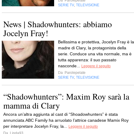
Da
Parolepelate
SERIE TV
TELEVISIONE
,
News | Shadowhunters: abbiamo
Jocelyn Fray!
Bellissima e protettiva, Jocelyn Fray è la
madre di Clary, la protagonista della
serie. Conduce una vita normale, ma è
tutta apparenza: il suo passato
nasconde...
Leggere il seguito
Da
Parolepelate
SERIE TV
TELEVISIONE
,
“Shadowhunters”: Maxim Roy sarà la
mamma di Clary
Ancora un’altra aggiunta al cast di “Shoadowhunters” è stata
annunciata.ABC Family ha arruolato l’attrice canadese Mamix Roy
per interpretare Jocelyn Fray, la...
Leggere il seguito
Da
Linda93