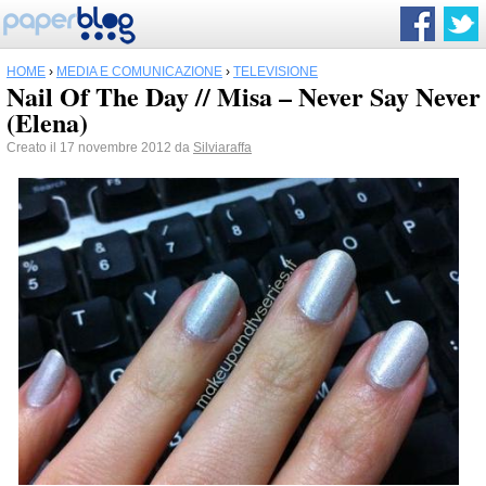
HOME
›
MEDIA E COMUNICAZIONE
›
TELEVISIONE
Nail Of The Day // Misa – Never Say Never
(Elena)
Creato il 17 novembre 2012 da
Silviaraffa