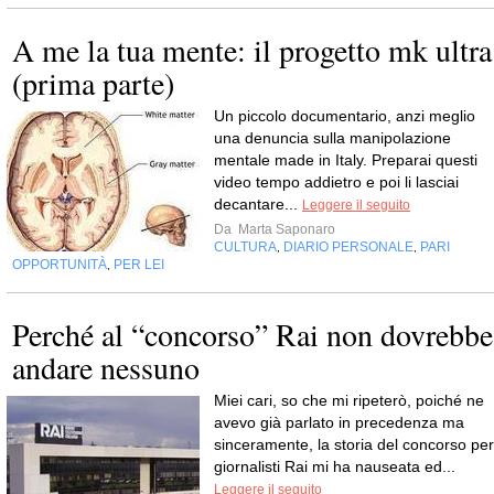
A me la tua mente: il progetto mk ultra
(prima parte)
Un piccolo documentario, anzi meglio
una denuncia sulla manipolazione
mentale made in Italy. Preparai questi
video tempo addietro e poi li lasciai
decantare...
Leggere il seguito
Da
Marta Saponaro
CULTURA
DIARIO PERSONALE
PARI
,
,
OPPORTUNITÀ
PER LEI
,
Perché al “concorso” Rai non dovrebbe
andare nessuno
Miei cari, so che mi ripeterò, poiché ne
avevo già parlato in precedenza ma
sinceramente, la storia del concorso per
giornalisti Rai mi ha nauseata ed...
Leggere il seguito