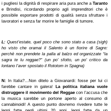
i pugliesi la dignità di respirare aria pura anche a
Taranto
e Brindisi, ricordando proprio agli imprenditori che è
possibile esportare prodotti di qualità senza sfruttare i
lavoratori e senza far morire le famiglie di tumore.
L:
Quest’estate, quel poco che sono stato a casa (sigh)
ho visto che oramai il Salento è un fiorire di Sagre:
perchè non prendete la palla al balzo ed organizzate “la
sagra te lu reggae?” (un po’ sfotto, un po’ critico da
lontano l’aver spostato il Rototom in Spagna)
N:
In Italia?…Non ditelo a Giovanardi: fosse per lui ci
farebbe cantare in galera!
La politica italiana vuole
distruggere il movimento del Reggae
con l’accusa che
la musica sarebbe un portone aperto al consumo di
cannabinoidi! A questo punto dovremo rivedere tutte le
leggi fatte negli ultimi 20 anni, leggi fatte da un