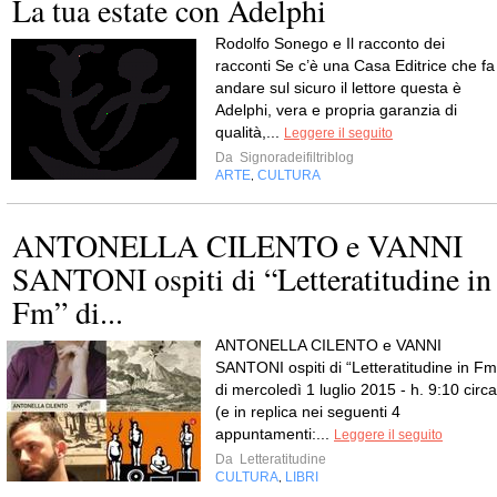
La tua estate con Adelphi
Rodolfo Sonego e Il racconto dei
racconti Se c’è una Casa Editrice che fa
andare sul sicuro il lettore questa è
Adelphi, vera e propria garanzia di
qualità,...
Leggere il seguito
Da
Signoradeifiltriblog
ARTE
CULTURA
,
ANTONELLA CILENTO e VANNI
SANTONI ospiti di “Letteratitudine in
Fm” di...
ANTONELLA CILENTO e VANNI
SANTONI ospiti di “Letteratitudine in Fm
di mercoledì 1 luglio 2015 - h. 9:10 circa
(e in replica nei seguenti 4
appuntamenti:...
Leggere il seguito
Da
Letteratitudine
CULTURA
LIBRI
,