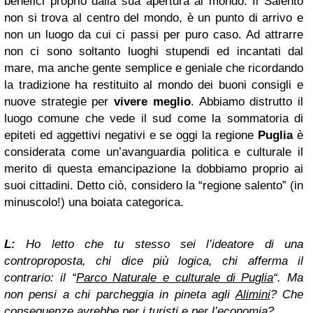
benefici proprio dalla sua apertura al mondo. Il Salento
non si trova al centro del mondo, è un punto di arrivo e
non un luogo da cui ci passi per puro caso. Ad attrarre
non ci sono soltanto luoghi stupendi ed incantati dal
mare, ma anche gente semplice e geniale che ricordando
la tradizione ha restituito al mondo dei buoni consigli e
nuove strategie per
vivere meglio
. Abbiamo distrutto il
luogo comune che vede il sud come la sommatoria di
epiteti ed aggettivi negativi e se oggi la regione
Puglia
è
considerata come un’avanguardia politica e culturale il
merito di questa emancipazione la dobbiamo proprio ai
suoi cittadini. Detto ciò, considero la “regione salento” (in
minuscolo!) una boiata categorica.
L:
Ho letto che tu stesso sei l’ideatore di una
controproposta, chi dice più logica, chi afferma il
contrario: il “
Parco Naturale e culturale di Puglia
“. Ma
non pensi a chi parcheggia in pineta agli
Alimini
? Che
conseguenze avrebbe per i turisti e per l’economia?