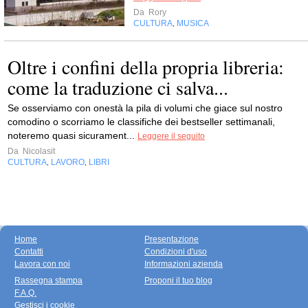
Da
Rory
CULTURA
MUSICA
,
Oltre i confini della propria libreria:
come la traduzione ci salva...
Se osserviamo con onestà la pila di volumi che giace sul nostro
comodino o scorriamo le classifiche dei bestseller settimanali,
noteremo quasi sicurament...
Leggere il seguito
Da
Nicolasit
CULTURA
LAVORO
LIBRI
,
,
Home
Presentazione
Contatti
Condizioni d'uso
Lavora con noi
Informazioni azienda
Rassegna stampa
Proponi il tuo blog
F.A.Q.
Gestisci i cookie