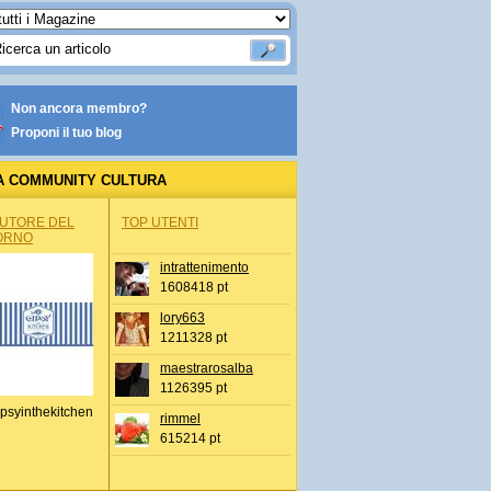
Non ancora membro?
Proponi il tuo blog
A COMMUNITY CULTURA
AUTORE DEL
TOP UTENTI
ORNO
intrattenimento
1608418 pt
lory663
1211328 pt
maestrarosalba
1126395 pt
psyinthekitchen
rimmel
615214 pt