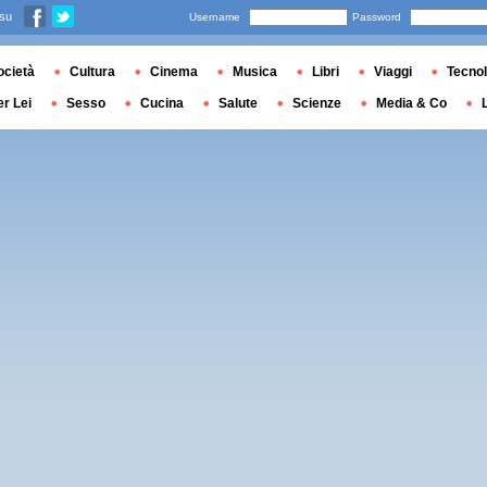
 su
Username
Password
ocietà
Cultura
Cinema
Musica
Libri
Viaggi
Tecnol
er Lei
Sesso
Cucina
Salute
Scienze
Media & Co