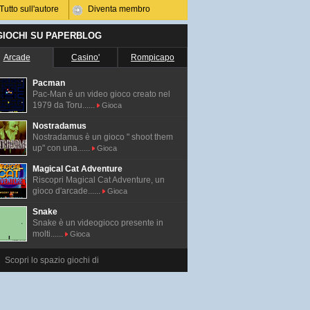
Tutto sull'autore
Diventa membro
 GIOCHI SU PAPERBLOG
Arcade
Casino'
Rompicapo
Pacman
Pac-Man é un video gioco creato nel
1979 da Toru......
Gioca
Nostradamus
Nostradamus è un gioco " shoot them
up" con una......
Gioca
Magical Cat Adventure
Riscopri Magical Cat Adventure, un
gioco d'arcade......
Gioca
Snake
Snake è un videogioco presente in
molti......
Gioca
Scopri lo spazio giochi di