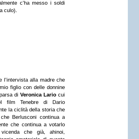
palmente c’ha messo i soldi
da culo).
 l’intervista alla madre che
io figlio con delle donnine
mparsa di
Veronica Lario
cui
 film Tenebre di Dario
te la ciclità della storia che
i che Berlusconi continua a
ente che continua a votarlo
vicenda che già, ahinoi,