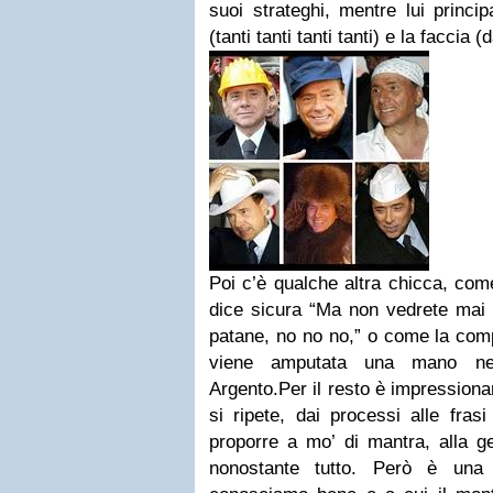
suoi strateghi, mentre lui princi
(tanti tanti tanti tanti) e la faccia (
Poi c’è qualche altra chicca, come
dice sicura “Ma non vedrete mai m
patane, no no no,” o come la co
viene amputata una mano nel
Argento.Per il resto è impressionan
si ripete, dai processi alle fras
proporre a mo’ di mantra, alla g
nonostante tutto. Però è una 