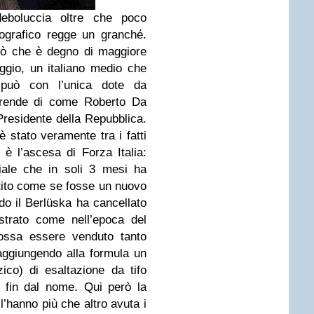
boluccia oltre che poco
ografico regge un granché.
ciò che è degno di maggiore
ggio, un italiano medio che
può con l’unica dote da
rprende di come Roberto Da
Presidente della Repubblica.
 stato veramente tra i fatti
a, è l’ascesa di Forza Italia:
ale che in soli 3 mesi ha
rtito come se fosse un nuovo
o il Berlüska ha cancellato
strato come nell’epoca del
ossa essere venduto tanto
aggiungendo alla formula un
ico) di esaltazione da tifo
 fin dal nome. Qui però la
 l’hanno più che altro avuta i