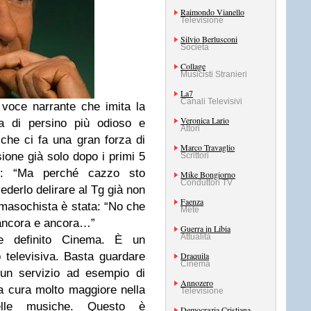
Raimondo Vianello
Televisione
Silvio Berlusconi
Società
Collage
Musicisti Stranieri
La7
Canali Televisivi
voce narrante che imita la
Veronica Lario
sa di persino più odioso e
Attori
 che ci fa una gran forza di
Marco Travaglio
sione già solo dopo i primi 5
Scrittori
e: “Ma perché cazzo sto
Mike Bongiorno
Conduttori TV
ederlo delirare al Tg già non
Faenza
 masochista è stata: “No che
Mete
 ancora e ancora…”
Guerra in Libia
Attualità
e definito Cinema. È un
televisiva. Basta guardare
Draquila
Cinema
 un servizio ad esempio di
Annozero
a cura molto maggiore nella
Televisione
elle musiche. Questo è
Democrazia Cristiana