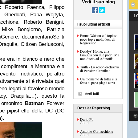
Vedi il suo blog
:
Roberto Faenza, Filippo
i, Gheddafi, Papa Wojtyla,
I
cchione, Roberto Benigni,
I suoi ultimi articoli
Mike Bongiorno, Patrizia
Emma Watson e il topless
i
Genere
: documentario
Se ti
poco top e molto less di
Regression
Draquila, Citizen Berlusconi,
Daddys' Home, una
famiglia con due padri. Ma
sore era in bianco e nero che
non ditelo ad Adinolfi!
i complimenti a Mentana e a
Truth - Lo scoop esclusivo
di Pensieri Cannibali
ento mediatico, peraltro
Un momento di follia e la
ativamente si è rivelata quel
festa al papà (degli altri)
 meno legati al favoloso mondo
Vedi tutti
acy, Draquila…), questo fa
asi omonimo
Batman
Forever
Dossier Paperblog
eroe pipistrello della DC (DC
).
Dario Fo
Attori
Antonio Cornacchione
Attori