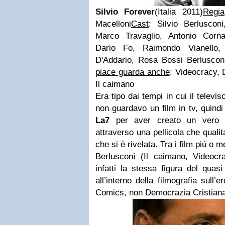
Silvio Forever
(Italia 2011)
Regia
Macelloni
Cast
: Silvio Berluscon
Marco Travaglio, Antonio Corna
Dario Fo, Raimondo Vianello, 
D'Addario, Rosa Bossi Berluscon
piace guarda anche
: Videocracy, 
Il caimano
Era tipo dai tempi in cui il televi
non guardavo un film in tv, quind
La7
per aver creato un vero ev
attraverso una pellicola che qualit
che si è rivelata. Tra i film più o
Berlusconì (Il caimano, Videocr
infatti la stessa figura del qu
all’interno della filmografia sull’
Comics, non Democrazia Cristiana