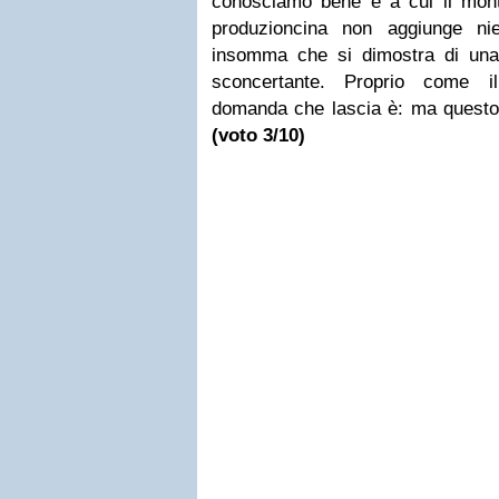
conosciamo bene e a cui il mont
produzioncina non aggiunge nie
insomma che si dimostra di una m
sconcertante. Proprio come il
domanda che lascia è: ma questo 
(voto 3/10)