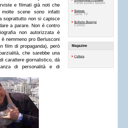
Partiti politici Italiani
rviste e filmati già noti che
Batman
 molte scene sono infatti
Serie TV
ma soprattutto non si capisce
Roberto Benigni
dare a parare. Non è contro
Comici
iografia non autorizzata è
on è nemmeno pro Berlusconi
un film di propaganda), però
Magazine
parzialità, che sarebbe una
Cultura
i carattere giornalistico, dà
canza di personalità e di