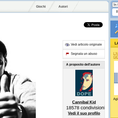
Giochi
Autori
L
Vedi articolo originale
L'
Segnala un abuso
GI
A proposito dell'autore
Agi
Cannibal Kid
18578
condivisioni
Vedi il suo profilo