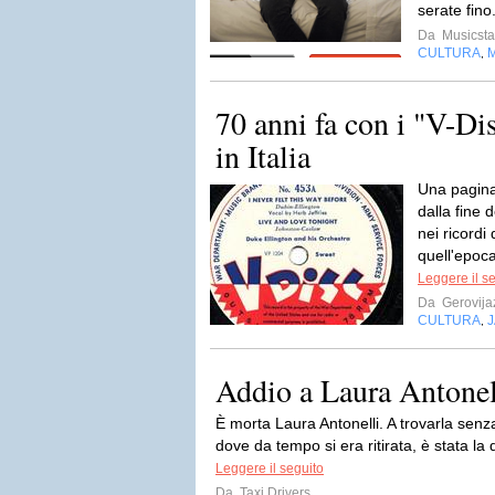
serate fino
Da
Musicsta
CULTURA
,
70 anni fa con i "V-Dis
in Italia
Una pagina
dalla fine
nei ricordi
quell'epoca
Leggere il s
Da
Gerovija
CULTURA
J
,
Addio a Laura Antonel
È morta Laura Antonelli. A trovarla senza
dove da tempo si era ritirata, è stata la 
Leggere il seguito
Da
Taxi Drivers