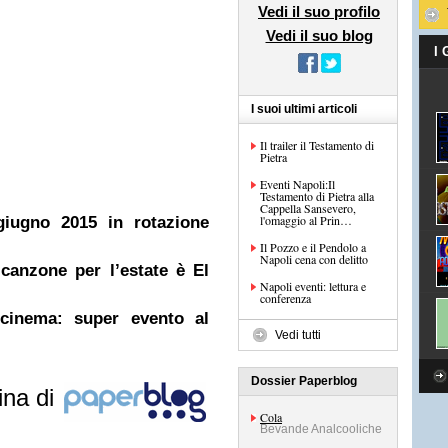
Vedi il suo profilo
Vedi il suo blog
I
I suoi ultimi articoli
Il trailer il Testamento di
Pietra
Eventi Napoli:Il
Testamento di Pietra alla
Cappella Sansevero,
l'omaggio al Prin…
giugno 2015 in rotazione
Il Pozzo e il Pendolo a
Napoli cena con delitto
canzone per l’estate è El
Napoli eventi: lettura e
conferenza
 cinema: super evento al
Vedi tutti
Dossier Paperblog
ina di
Cola
Bevande Analcooliche