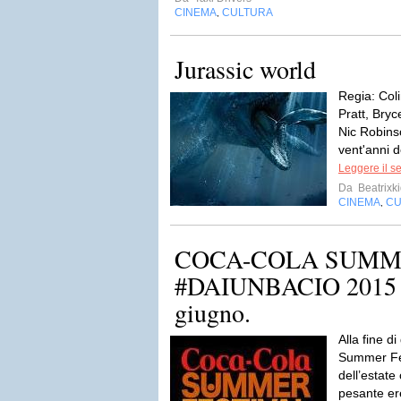
CINEMA
CULTURA
,
Jurassic world
Regia: Coli
Pratt, Bry
Nic Robins
vent'anni d
Leggere il s
Da
Beatrixk
CINEMA
CU
,
COCA-COLA SUMM
#DAIUNBACIO 2015 da
giugno.
Alla fine d
Summer Fes
dell’estate
pesante ere