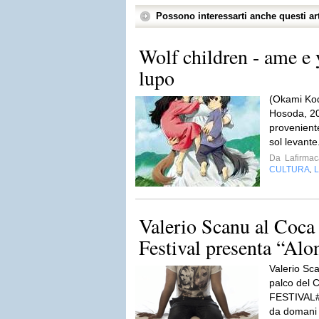
Possono interessarti anche questi art
Wolf children - ame e 
lupo
(Okami Ko
Hosoda, 20
provenient
sol levante
Da
Lafirmac
CULTURA
L
,
Valerio Scanu al Coc
Festival presenta “Alo
Valerio Sc
palco del
FESTIVAL#d
da domani 