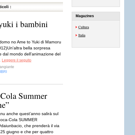
icoli :
Magazines
yuki i bambini
Cultura
Italia
domo no Ame to Yuki di Mamoru
12)Un'altra bella sorpresa
e dal mondo dell'animazione del
.
Leggere il seguito
angiante
IBRI
a Cola Summer
ne”
anu anche quest’anno salirà sul
 Coca-Cola SUMMER
aiunbacio, che prenderà il via
25 giugno e che per quattro