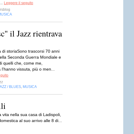
...
Leggere il seguito
rsblog
MUSICA
c" il Jazz rientrava
 di storiaSono trascorsi 70 anni
 della Seconda Guerra Mondiale e
 di quelli che, come me,
 l'hanno vissuta, più o men...
eguito
zz
AZZ / BLUES
MUSICA
,
li
 vita nella sua casa di Ladispoli,
domestica al suo arrivo alle 8 di...