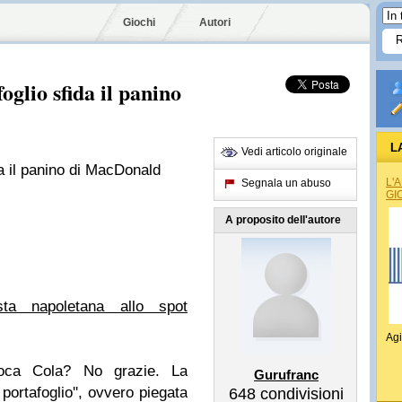
Giochi
Autori
oglio sfida il panino
L
Vedi articolo originale
da il panino di MacDonald
L'
Segnala un abuso
GI
A proposito dell'autore
sta napoletana allo spot
Agi
Coca Cola? No grazie. La
Gurufranc
portafoglio'', ovvero piegata
648
condivisioni