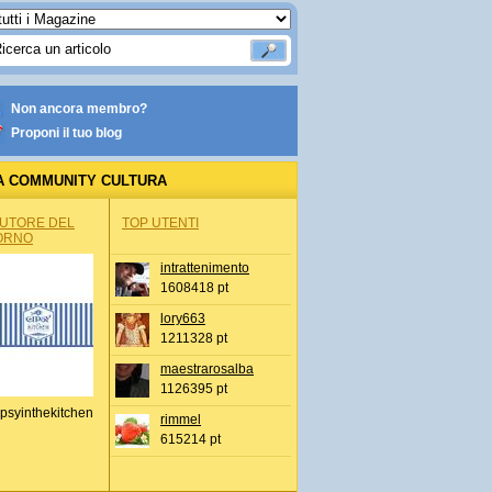
Non ancora membro?
Proponi il tuo blog
A COMMUNITY CULTURA
AUTORE DEL
TOP UTENTI
ORNO
intrattenimento
1608418 pt
lory663
1211328 pt
maestrarosalba
1126395 pt
psyinthekitchen
rimmel
615214 pt