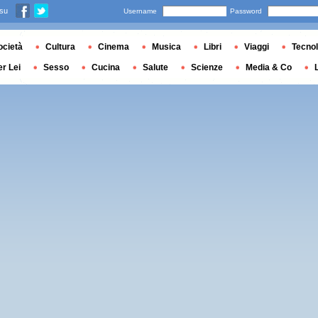
 su
Username
Password
ocietà
Cultura
Cinema
Musica
Libri
Viaggi
Tecnol
er Lei
Sesso
Cucina
Salute
Scienze
Media & Co