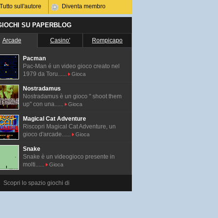
Tutto sull'autore
Diventa membro
 GIOCHI SU PAPERBLOG
Arcade
Casino'
Rompicapo
Pacman
Pac-Man é un video gioco creato nel
1979 da Toru......
Gioca
Nostradamus
Nostradamus è un gioco " shoot them
up" con una......
Gioca
Magical Cat Adventure
Riscopri Magical Cat Adventure, un
gioco d'arcade......
Gioca
Snake
Snake è un videogioco presente in
molti......
Gioca
Scopri lo spazio giochi di