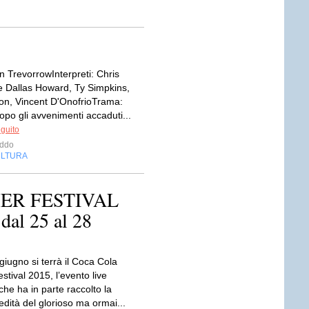
n TrevorrowInterpreti: Chris
ce Dallas Howard, Ty Simpkins,
on, Vincent D'OnofrioTrama:
opo gli avvenimenti accaduti...
eguito
iddo
LTURA
ER FESTIVAL
l 25 al 28
i giugno si terrà il Coca Cola
tival 2015, l’evento live
 che ha in parte raccolto la
dità del glorioso ma ormai...