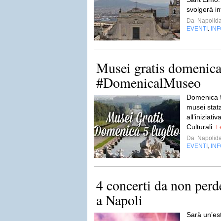
svolgerà infa
Da
Napolida
EVENTI
IN
,
Musei gratis domenica
#DomenicalMuseo
Domenica 5 
musei stat
all’iniziati
Culturali.
L
Da
Napolida
EVENTI
IN
,
4 concerti da non perd
a Napoli
Sarà un’es