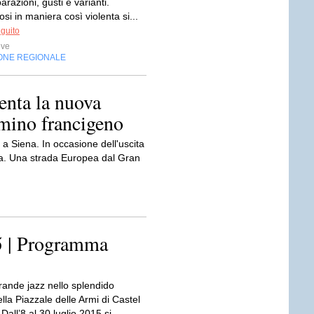
razioni, gusti e varianti.
si in maniera così violenta si...
eguito
ive
ONE REGIONALE
enta la nuova
mino francigeno
a Siena. In occasione dell'uscita
na. Una strada Europea dal Gran
5 | Programma
grande jazz nello splendido
lla Piazzale delle Armi di Castel
Dall’8 al 30 luglio 2015 si