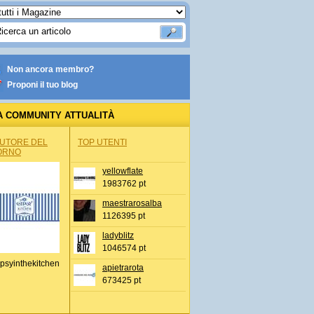
Non ancora membro?
Proponi il tuo blog
A COMMUNITY ATTUALITÀ
AUTORE DEL
TOP UTENTI
ORNO
yellowflate
1983762 pt
maestrarosalba
1126395 pt
ladyblitz
1046574 pt
psyinthekitchen
apietrarota
673425 pt