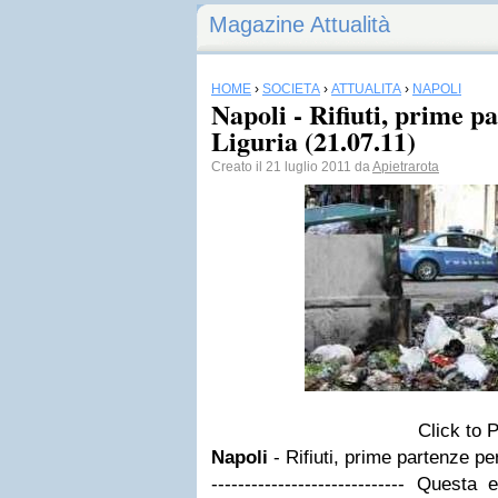
Magazine Attualità
HOME
›
SOCIETÀ
›
ATTUALITÀ
›
NAPOLI
Napoli - Rifiuti, prime p
Liguria (21.07.11)
Creato il 21 luglio 2011 da
Apietrarota
Click to 
Napoli
- Rifiuti, prime partenze pe
----------------------------- Quest