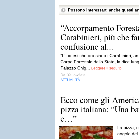
Possono interessarti anche questi art
“Accorpamento Foresta
Carabinieri, più che fa
confusione al...
"L'ipotesi che ora siano i Carabinieri, anz
Corpo Forestale dello Stato, la dice lun
Palazzo Chig...
Leggere il seguito
Da
Yellowflate
ATTUALITÀ
Ecco come gli Americ
pizza italiana: “Una b
e…”
La pizza, n
angolo de