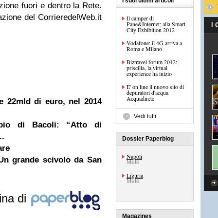
I suoi ultimi articoli
ione fuori e dentro la Rete.
azione del CorrieredelWeb.it
Il camper di
Pane&Internet; alla Smart
I
City Exhibition 2012
Vodafone: il 4G arriva a
Roma e Milano
Biztravel forum 2012:
priscilla, la virtual
experience ha inizio
E' on line il nuovo sito di
depuratori d'acqua
Acquadirete
e 22mld di euro, nel 2014
Vedi tutti
pio di Bacoli: “Atto di
..
Dossier Paperblog
are
Napoli
 Un grande scivolo da San
Mete
Liguria
Mete
ina di
Magazines