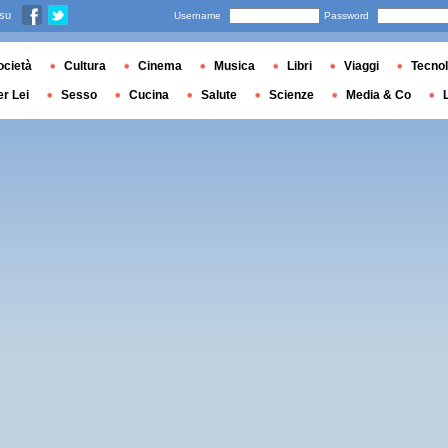
 su
Username
Password
ocietà
Cultura
Cinema
Musica
Libri
Viaggi
Tecnol
er Lei
Sesso
Cucina
Salute
Scienze
Media & Co