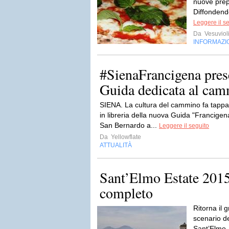
nuove prepa
Diffondendo
Leggere il s
Da
Vesuviol
INFORMAZI
#SienaFrancigena pres
Guida dedicata al cam
SIENA. La cultura del cammino fa tappa 
in libreria della nuova Guida "Francige
San Bernardo a...
Leggere il seguito
Da
Yellowflate
ATTUALITÀ
Sant’Elmo Estate 201
completo
Ritorna il 
scenario de
Sant’Elmo. 