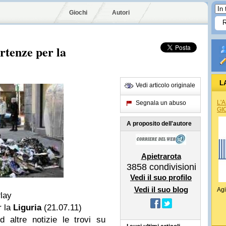
Giochi
Autori
artenze per la
L
Vedi articolo originale
L'
Segnala un abuso
GI
A proposito dell'autore
Apietrarota
3858
condivisioni
Vedi il suo profilo
Vedi il suo blog
Agi
Play
r la
Liguria
(21.07.11)
a ed altre notizie le trovi su