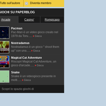
Tutto sull'autore
Diventa membro
 GIOCHI SU PAPERBLOG
Arcade
Casino'
Rompicapo
Pacman
Pac-Man é un video gioco creato nel
1979 da Toru......
Gioca
Nostradamus
Nostradamus è un gioco " shoot them
up" con una......
Gioca
Magical Cat Adventure
Riscopri Magical Cat Adventure, un
gioco d'arcade......
Gioca
Snake
Snake è un videogioco presente in
molti......
Gioca
Scopri lo spazio giochi di