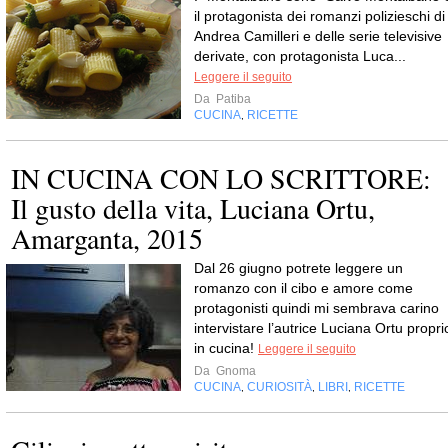
il protagonista dei romanzi polizieschi di
Andrea Camilleri e delle serie televisive
derivate, con protagonista Luca...
Leggere il seguito
Da
Patiba
CUCINA
RICETTE
,
IN CUCINA CON LO SCRITTORE:
Il gusto della vita, Luciana Ortu,
Amarganta, 2015
Dal 26 giugno potrete leggere un
romanzo con il cibo e amore come
protagonisti quindi mi sembrava carino
intervistare l’autrice Luciana Ortu propri
in cucina!
Leggere il seguito
Da
Gnoma
CUCINA
CURIOSITÀ
LIBRI
RICETTE
,
,
,