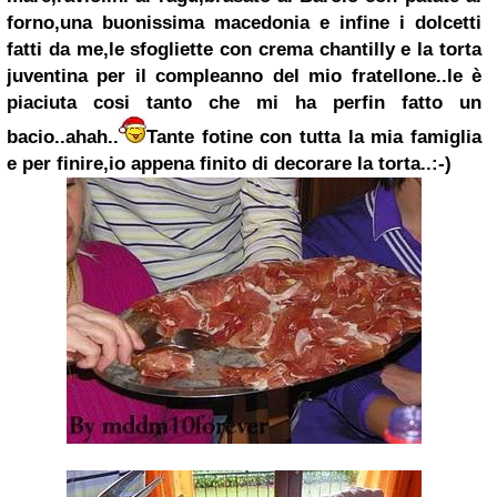
forno,una buonissima macedonia e infine i dolcetti
fatti da me,le sfogliette con crema chantilly e la torta
juventina per il compleanno del mio fratellone..le è
piaciuta cosi tanto che mi ha perfin fatto un
bacio..ahah..
Tante fotine con tutta la mia famiglia
e per finire,io appena finito di decorare la torta..:-)