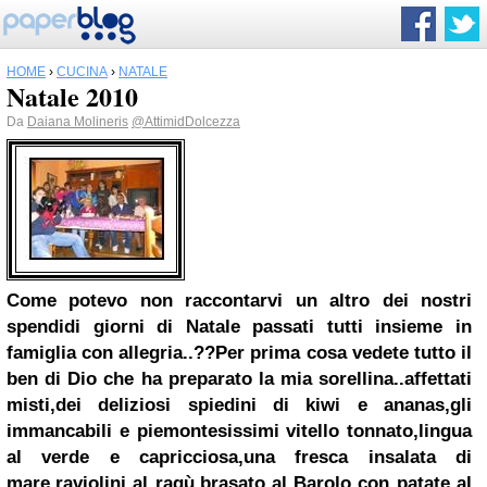
HOME
›
CUCINA
›
NATALE
Natale 2010
Da
Daiana Molineris
@AttimidDolcezza
Come potevo non raccontarvi un altro dei nostri
spendidi giorni di
Natale
passati tutti insieme
in
famiglia
con allegria..??
Per prima cosa vedete tutto il
ben di Dio che ha preparato la mia sorellina..
affettati
misti,dei deliziosi spiedini di kiwi e ananas,gli
immancabili e piemontesissimi vitello tonnato,lingua
al verde e capricciosa,una fresca insalata di
mare,raviolini al ragù,brasato al
Barolo
con patate al