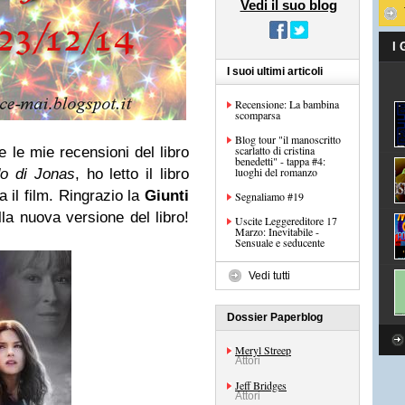
Vedi il suo blog
I
I suoi ultimi articoli
Recensione: La bambina
scomparsa
Blog tour "il manoscritto
scarlatto di cristina
e le mie recensioni del libro
benedetti" - tappa #4:
luoghi del romanzo
do di Jonas
, ho letto il libro
 il film. Ringrazio la
Giunti
Segnaliamo #19
a nuova versione del libro!
Uscite Leggereditore 17
Marzo: Inevitabile -
Sensuale e seducente
Vedi tutti
Dossier Paperblog
Meryl Streep
Attori
Jeff Bridges
Attori