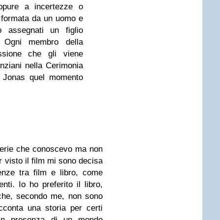
ppure a incertezze o
 è formata da un uomo e
assegnati un figlio
 Ogni membro della
ssione che gli viene
Anziani nella Cerimonia
r Jonas quel momento
 serie che conoscevo ma non
 visto il film mi sono decisa
enze tra film e libro, come
i. Io ho preferito il libro,
 che, secondo me, non sono
conta una storia per certi
 in presenza di un mondo