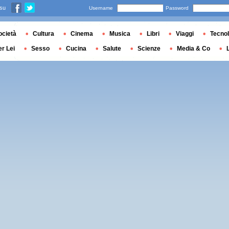
 su
Username
Password
ocietà
Cultura
Cinema
Musica
Libri
Viaggi
Tecnol
er Lei
Sesso
Cucina
Salute
Scienze
Media & Co