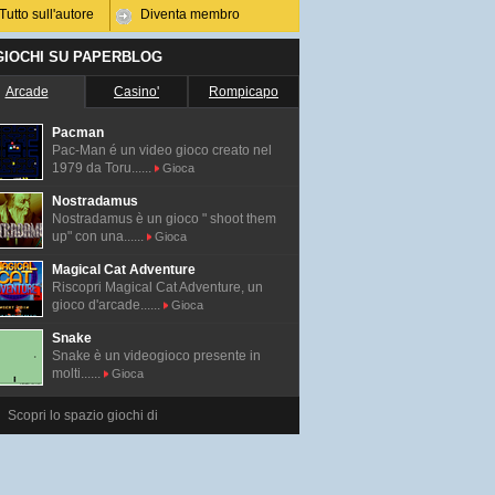
Tutto sull'autore
Diventa membro
 GIOCHI SU PAPERBLOG
Arcade
Casino'
Rompicapo
Pacman
Pac-Man é un video gioco creato nel
1979 da Toru......
Gioca
Nostradamus
Nostradamus è un gioco " shoot them
up" con una......
Gioca
Magical Cat Adventure
Riscopri Magical Cat Adventure, un
gioco d'arcade......
Gioca
Snake
Snake è un videogioco presente in
molti......
Gioca
Scopri lo spazio giochi di