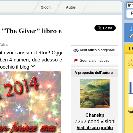
Giochi
Autori
 "The Giver" libro e
alva
L
Vedi articolo originale
i voi carissimi lettori! Oggi
 ben 4 numeri, due adesso e
L'
Segnala un abuso
GI
occhio il blog ^^
A proposito dell'autore
Agi
Chaneltp
7262
condivisioni
Vedi il suo profilo