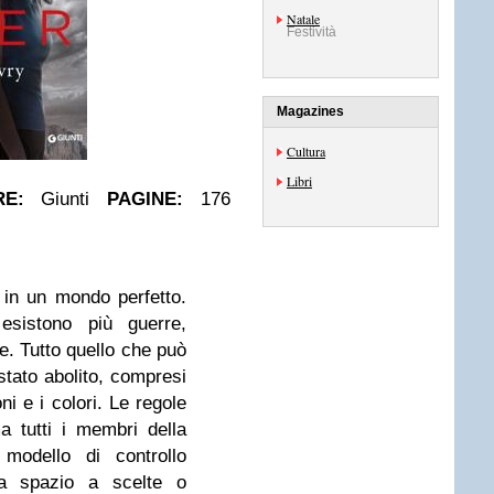
Natale
Festività
Magazines
Cultura
Libri
RE:
Giunti
PAGINE:
176
 in un mondo perfetto.
sistono più guerre,
ze. Tutto quello che può
stato abolito, compresi
oni e i colori. Le regole
a tutti i membri della
modello di controllo
ia spazio a scelte o