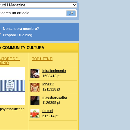
Non ancora membro?
Proponi il tuo blog
A COMMUNITY CULTURA
AUTORE DEL
TOP UTENTI
ORNO
intrattenimento
1608418 pt
lory663
1211328 pt
maestrarosalba
1126395 pt
psyinthekitchen
rimmel
615214 pt