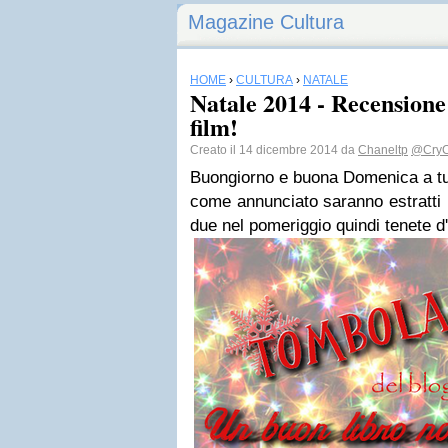
Magazine Cultura
HOME
›
CULTURA
›
NATALE
Natale 2014 - Recensione
film!
Creato il 14 dicembre 2014 da
Chaneltp
@CryC
Buongiorno e buona Domenica a tutt
come annunciato saranno estratti
due nel pomeriggio quindi tenete d'