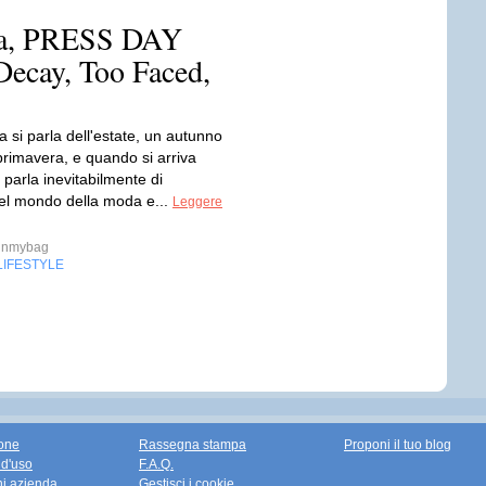
ora, PRESS DAY
ecay, Too Faced,
 si parla dell'estate, un autunno
 primavera, e quando si arriva
i parla inevitabilmente di
el mondo della moda e...
Leggere
inmybag
LIFESTYLE
one
Rassegna stampa
Proponi il tuo blog
 d'uso
F.A.Q.
ni azienda
Gestisci i cookie