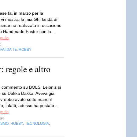
se fa, in marzo per la
 vi mostrai la mia Ghirlanda di
osmarino realizzata in occasione
to Handmade Easter con la...
eguito
0
FAI DA TE
HOBBY
,
,
 regole e altro
o commento su BOLS, Leibniz si
to su Dakka Dakka. Aveva già
avrebbe avuto sotto mano il
, infatti, adesso ha postato...
eguito
s94
ISMO
HOBBY
TECNOLOGIA
,
,
,