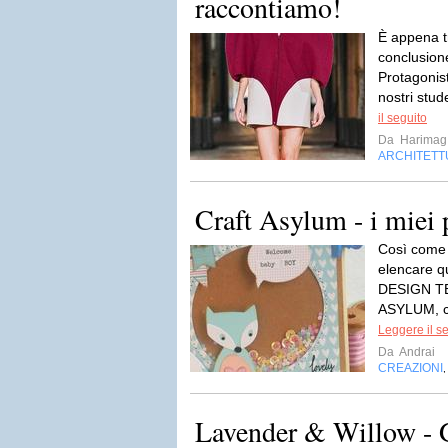
raccontiamo!
È appena t
conclusion
Protagonist
nostri stud
il seguito
Da
Harimag
ARCHITETT
Craft Asylum - i miei p
Così come 
elencare qui
DESIGN T
ASYLUM, co
Leggere il s
Da
Andrai
CREAZIONI
Lavender & Willow - G