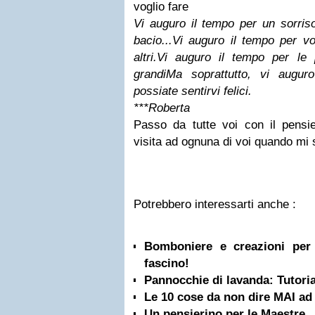
voglio fare
Vi auguro il tempo per un sorris
bacio...
Vi auguro il tempo per v
altri.
Vi auguro il tempo per le
grandi
Ma soprattutto, vi augur
possiate sentirvi felici.
***
Roberta
Passo da tutte voi con il pensie
visita ad ognuna di voi quando mi 
Potrebbero interessarti anche :
Bomboniere e creazioni per 
fascino!
Pannocchie di lavanda: Tutoria
Le 10 cose da non dire MAI a
Un pensierino per le Maestre..