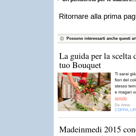
Ritornare alla prima pag
Possono interessarti anche questi art
La guida per la scelta d
tuo Bouquet
Ti sarai gi
fiori del co
stesso temp
e magari va
seguito
Da
Anna
COPPIA
LI
,
Madeinmedi 2015 concl