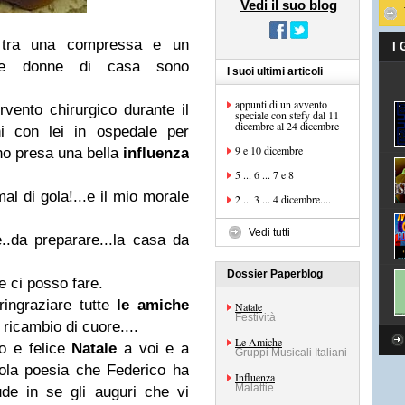
Vedi il suo blog
o tra una compressa e un
I
te le donne di casa sono
I suoi ultimi articoli
appunti di un avvento
ento chirurgico durante il
speciale con stefy dal 11
dicembre al 24 dicembre
i con lei in ospedale per
9 e 10 dicembre
ono presa una bella
influenza
5 ... 6 ... 7 e 8
mal di gola!...e il mio morale
2 ... 3 ... 4 dicembre....
Vedi tutti
.da preparare...la casa da
Dossier Paperblog
e ci posso fare.
ringraziare tutte
le amiche
Natale
Festività
 ricambio di cuore....
Le Amiche
o e felice
Natale
a voi e a
Gruppi Musicali Italiani
ccola poesia che Federico ha
Influenza
Malattie
de in se gli auguri che vi