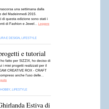
rascorsa una settimana dalla
e del Madeinmedi 2015.
i di questa edizione sono stati i
enti di Fashion e Jewel...
Leggere
URA E DESIGN
LIFESTYLE
,
rogetti e tutorial
ho fatto per SIZZIX, ho deciso di
 i miei progetti realizzati per il
EAM CREATIVE ROX - CRAFT
mpreso anche l'uso delle...
eguito
HOBBY
LIFESTYLE
,
,
hirlanda Estiva di