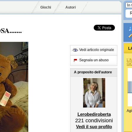
Giochi
Autori
A.......
L
Vedi articolo originale
L'
Segnala un abuso
GI
A proposito dell'autore
Agi
Lerobediroberta
221
condivisioni
Vedi il suo profilo