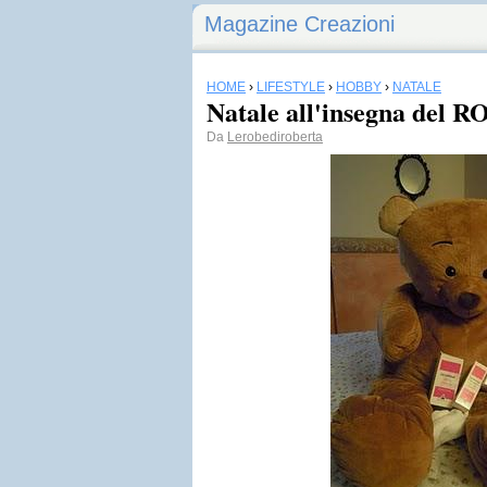
Magazine Creazioni
HOME
›
LIFESTYLE
›
HOBBY
›
NATALE
Natale all'insegna del ROS
Da
Lerobediroberta