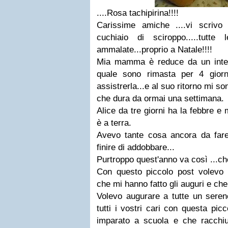
....Rosa tachipirina!!!!
Carissime amiche ....vi scriv
cuchiaio di sciroppo.....tut
ammalate...proprio a Natale!!!!
Mia mamma è reduce da un interv
quale sono rimasta per 4 giorn
assistrerla...e al suo ritorno mi s
che dura da ormai una settimana.
Alice da tre giorni ha la febbre e 
è a terra.
Avevo tante cosa ancora da fare.
finire di addobbare...
Purtroppo quest'anno va così ...ch
Con questo piccolo post volevo 
che mi hanno fatto gli auguri e che
Volevo augurare a tutte un seren
tutti i vostri cari con questa pi
imparato a scuola e che racchiu