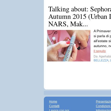
Talking about: Seph
Autumn 2015 (Urban D
NARS, Mak...
A Primavera
si parla di
all'estate s
autunno, n
il seguito
Da
Agwhats
BELLEZZA
,
Home
Presentazi
Contatti
Condizioni
Lavora con noi
Informazio