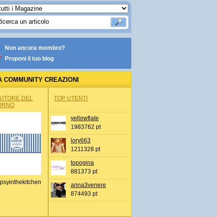
Non ancora membro?
Proponi il tuo blog
A COMMUNITY CREAZIONI
AUTORE DEL
TOP UTENTI
ORNO
yellowflate
1983762 pt
lory663
1211328 pt
topogina
881373 pt
psyinthekitchen
anna3venere
874493 pt