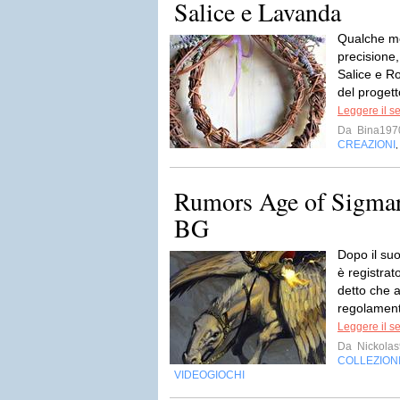
Salice e Lavanda
Qualche me
precisione,
Salice e R
del proget
Leggere il s
Da
Bina197
CREAZIONI
Rumors Age of Sigmar:
BG
Dopo il su
è registra
detto che 
regolamento
Leggere il s
Da
Nickola
COLLEZION
VIDEOGIOCHI