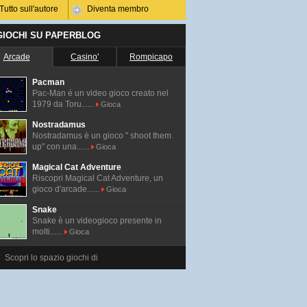
Tutto sull'autore
Diventa membro
 GIOCHI SU PAPERBLOG
Arcade
Casino'
Rompicapo
Pacman
Pac-Man é un video gioco creato nel
1979 da Toru......
Gioca
Nostradamus
Nostradamus è un gioco " shoot them
up" con una......
Gioca
Magical Cat Adventure
Riscopri Magical Cat Adventure, un
gioco d'arcade......
Gioca
Snake
Snake è un videogioco presente in
molti......
Gioca
Scopri lo spazio giochi di