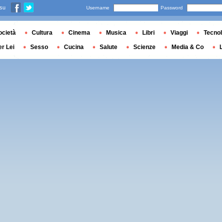
 su
Username
Password
ocietà
Cultura
Cinema
Musica
Libri
Viaggi
Tecnol
er Lei
Sesso
Cucina
Salute
Scienze
Media & Co