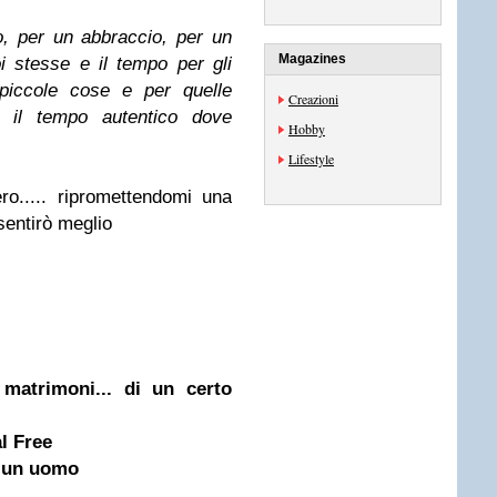
o,
per un abbraccio, per un
Magazines
oi stesse
e il tempo per gli
 piccole cose
e per quelle
Creazioni
o il tempo autentico
dove
Hobby
Lifestyle
ro..... ripromettendomi una
sentirò meglio
matrimoni... di un certo
l Free
d un uomo
.