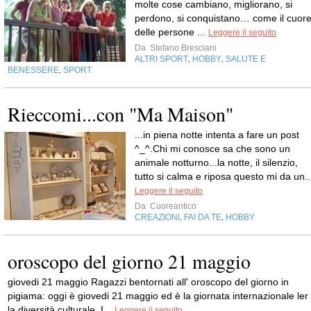
molte cose cambiano, migliorano, si
perdono, si conquistano… come il cuor
delle persone ...
Leggere il seguito
Da
Stefano Bresciani
ALTRI SPORT
HOBBY
SALUTE E
,
,
BENESSERE
SPORT
,
Rieccomi...con "Ma Maison"
...in piena notte intenta a fare un post
^_^.Chi mi conosce sa che sono un
animale notturno...la notte, il silenzio,
tutto si calma e riposa questo mi da un..
Leggere il seguito
Da
Cuoreantico
CREAZIONI
FAI DA TE
HOBBY
,
,
oroscopo del giorno 21 maggio
giovedi 21 maggio Ragazzi bentornati all' oroscopo del giorno in
pigiama: oggi è giovedi 21 maggio ed è la giornata internazionale ler
la diversità culturale. I...
Leggere il seguito