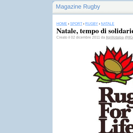
Magazine Rugby
HOME
›
SPORT
›
RUGBY
›
NATALE
Natale, tempo di solidari
Creato il 02 dicembre 2011 da
Ilgrillotalpa
@IlGr