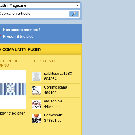
Non ancora membro?
Proponi il tuo blog
A COMMUNITY RUGBY
AUTORE DEL
TOP UTENTI
ORNO
pablitosway1983
604854 pt
Corrintoscana
489198 pt
vesuviolive
445069 pt
psyinthekitchen
Basketcaffe
378351 pt