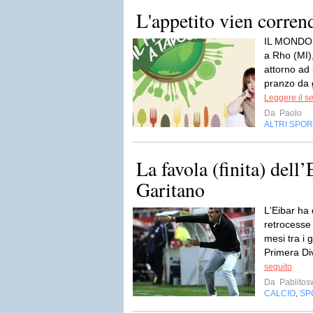
L'appetito vien corren
IL MONDO A
a Rho (MI)
attorno ad
pranzo da g
Leggere il s
Da
Paolo
ALTRI SPOR
La favola (finita) dell
Garitano
L'Eibar ha 
retrocesse
mesi tra i g
Primera Divi
seguito
Da
Pablito
CALCIO
SP
,