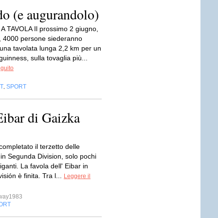
do (e augurandolo)
 TAVOLA Il prossimo 2 giugno,
, 4000 persone siederanno
 una tavolata lunga 2,2 km per un
uinness, sulla tovaglia più...
eguito
T
SPORT
,
’Eibar di Gaizka
completato il terzetto delle
 in Segunda Division, solo pochi
iganti. La favola dell' Eibar in
sión è finita. Tra l...
Leggere il
sway1983
ORT