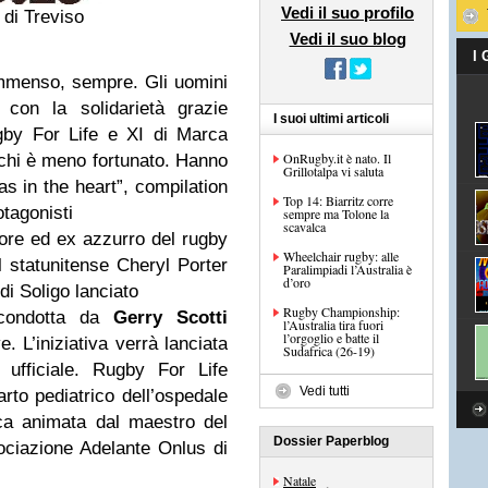
Vedi il suo profilo
 di Treviso
Vedi il suo blog
I
mmenso, sempre. Gli uomini
 con la solidarietà grazie
I suoi ultimi articoli
ugby For Life e XI di Marca
OnRugby.it è nato. Il
 chi è meno fortunato. Hanno
Grillotalpa vi saluta
s in the heart”, compilation
Top 14: Biarritz corre
otagonisti
sempre ma Tolone la
scavalca
enore ed ex azzurro del rugby
Wheelchair rugby: alle
l statunitense Cheryl Porter
Paralimpiadi l’Australia è
d’oro
di Soligo lanciato
Rugby Championship:
 condotta da
Gerry Scotti
l’Australia tira fuori
l’orgoglio e batte il
 L’iniziativa verrà lanciata
Sudafrica (26-19)
 ufficiale. Rugby For Life
Vedi tutti
arto pediatrico dell’ospedale
ca animata dal maestro del
Dossier Paperblog
sociazione Adelante Onlus di
Natale