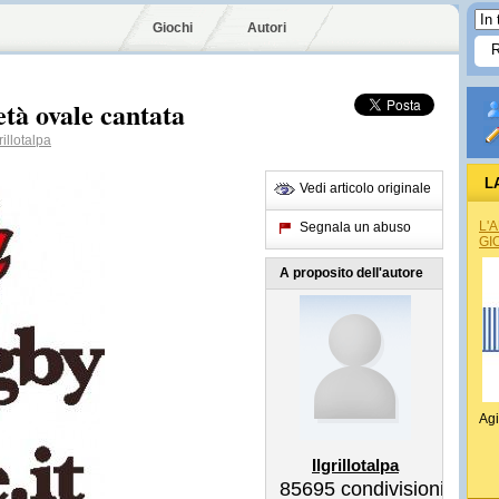
Giochi
Autori
età ovale cantata
illotalpa
L
Vedi articolo originale
L'
Segnala un abuso
GI
A proposito dell'autore
Agi
Ilgrillotalpa
85695
condivisioni