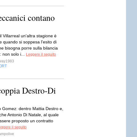
eccanici contano
l Villarreal un'altra stagione è
e quando si soppesa l'esito di
e bisogna porre sulla bilancia
i: non solo i...
Leggere il seguito
sway1983
ORT
 coppia Destro-Di
o Gomez: dentro Mattia Destro e,
che Antonio Di Natale, al quale
ssere proposto un contratto
ggere il seguito
ampolive