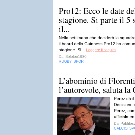
Pro12: Ecco le date de
stagione. Si parte il 5 
il...
Nella settimana che deciderà la squadra 
il board della Guinness Pro12 ha comuni
stagione. SI...
Leggere il seguito
Da
Soloteo1980
RUGBY
SPORT
,
L’abominio di Florenti
l’autorevole, saluta la
Perez dà il
Decisione d
Perez, com
ufficialment
Da
Pablito
CALCIO
SP
,