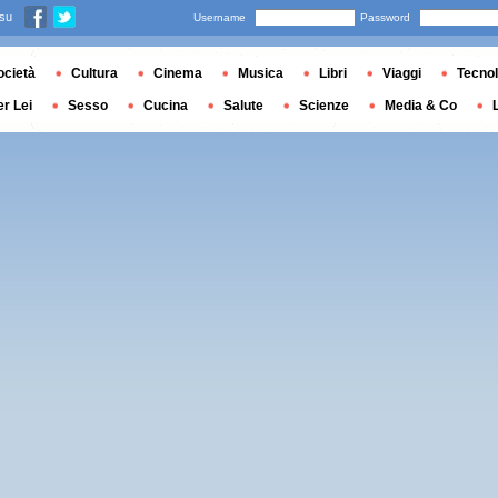
 su
Username
Password
ocietà
Cultura
Cinema
Musica
Libri
Viaggi
Tecnol
er Lei
Sesso
Cucina
Salute
Scienze
Media & Co