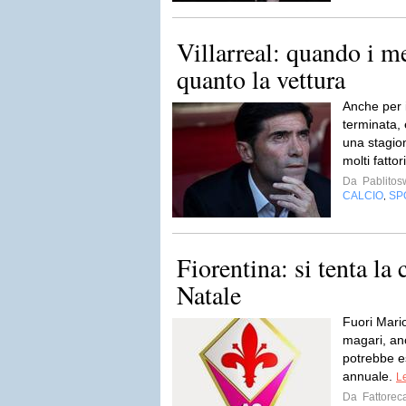
Villarreal: quando i m
quanto la vettura
Anche per i
terminata, 
una stagion
molti fattor
Da
Pablito
CALCIO
SP
,
Fiorentina: si tenta la
Natale
Fuori Mari
magari, an
potrebbe e
annuale.
Le
Da
Fattorec