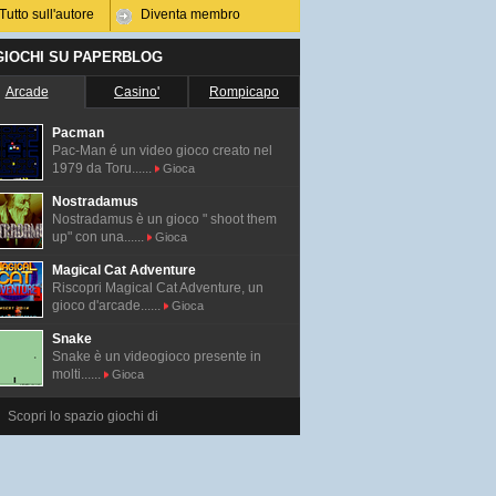
Tutto sull'autore
Diventa membro
 GIOCHI SU PAPERBLOG
Arcade
Casino'
Rompicapo
Pacman
Pac-Man é un video gioco creato nel
1979 da Toru......
Gioca
Nostradamus
Nostradamus è un gioco " shoot them
up" con una......
Gioca
Magical Cat Adventure
Riscopri Magical Cat Adventure, un
gioco d'arcade......
Gioca
Snake
Snake è un videogioco presente in
molti......
Gioca
Scopri lo spazio giochi di