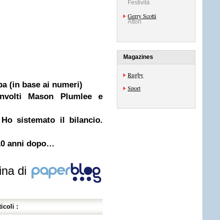
Festività
Gerry Scotti
Attori
Magazines
Rugby
opa (in base ai numeri)
Sport
involti Mason Plumlee e
Ho sistemato il bilancio.
: 10 anni dopo…
ina di
icoli :