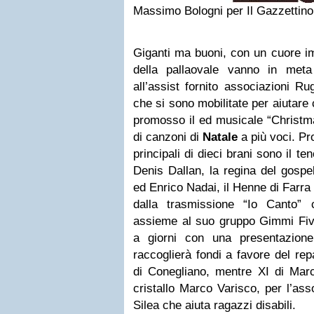
Massimo Bologni per Il Gazzettino
Giganti ma buoni, con un cuore i
della pallaovale vanno in meta
all’assist fornito associazioni R
che si sono mobilitate per aiutare
promosso il ed musicale “Christma
di canzoni di
Natale
a più voci. Pr
principali di dieci brani sono il t
Denis Dallan, la regina del gospe
ed Enrico Nadai, il Henne di Farra 
dalla trasmissione “Io Canto”
assieme al suo gruppo Gimmi Five.
a giorni con una presentazione
raccoglierà fondi a favore del rep
di Conegliano, mentre XI di Mar
cristallo Marco Varisco, per l’as
Silea che aiuta ragazzi disabili.