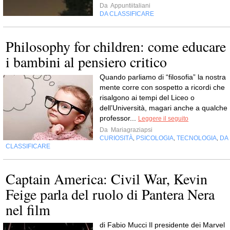
Da
Appuntiitaliani
DA CLASSIFICARE
Philosophy for children: come educare
i bambini al pensiero critico
Quando parliamo di “filosofia” la nostra
mente corre con sospetto a ricordi che
risalgono ai tempi del Liceo o
dell’Università, magari anche a qualche
professor...
Leggere il seguito
Da
Mariagraziapsi
CURIOSITÀ
PSICOLOGIA
TECNOLOGIA
DA
,
,
,
CLASSIFICARE
Captain America: Civil War, Kevin
Feige parla del ruolo di Pantera Nera
nel film
di Fabio Mucci Il presidente dei Marvel