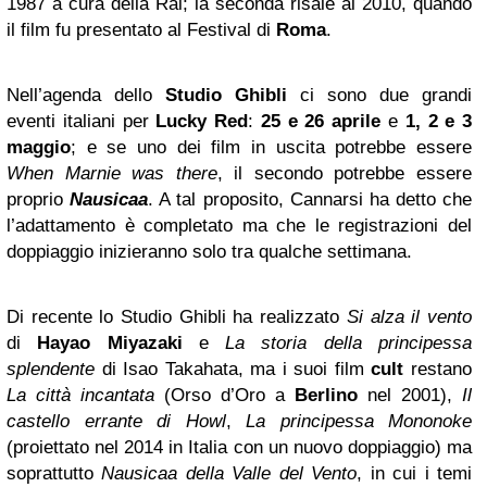
1987 a cura della Rai; la seconda risale al 2010, quando
il film fu presentato al Festival di
Roma
.
Nell’agenda dello
Studio Ghibli
ci sono due grandi
eventi italiani per
Lucky Red
:
25 e 26 aprile
e
1, 2 e 3
maggio
; e se uno dei film in uscita potrebbe essere
When Marnie was there
, il secondo potrebbe essere
proprio
Nausicaa
. A tal proposito, Cannarsi ha detto che
l’adattamento è completato ma che le registrazioni del
doppiaggio inizieranno solo tra qualche settimana.
Di recente lo Studio Ghibli ha realizzato
Si alza il vento
di
Hayao Miyazaki
e
La storia della principessa
splendente
di Isao Takahata, ma i suoi film
cult
restano
La città incantata
(Orso d’Oro a
Berlino
nel 2001),
Il
castello errante di Howl
,
La principessa Mononoke
(proiettato nel 2014 in Italia con un nuovo doppiaggio) ma
soprattutto
Nausicaa della Valle del Vento
, in cui i temi