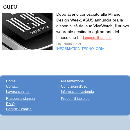
euro
Dopo averlo conosciuto alla Milano
Design Week, ASUS annuncia ora la
disponibilità del suo VivoWatch, il nuovo
wearable destinato agli amanti del
fitness che f...
Leggere il seguito
Da
Paolo Dolci
INFORMATICA
TECNOLOGIA
,
Home
Presentazione
Contatti
Condizioni d'uso
Lavora con noi
Informazioni azienda
Rassegna stampa
Proponi il tuo blog
F.A.Q.
Gestisci i cookie