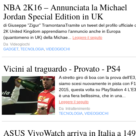
NBA 2K16 – Annunciata la Michael
Jordan Special Edition in UK
di Giuseppe "Zigur" TramontanaTramite un tweet del profilo ufficiale d
2K United Kingdom apprendiamo l’annuncio anche in Europa
(quantomeno in UK) della Michae...
Leggere il seguito
Da
Videogiochi
GADGET
TECNOLOGIA
VIDEOGIOCHI
,
,
Vicini al traguardo - Provato - PS4
A stretto giro di boa con la prova dell'E3
siamo scesi nuovamente in pista con F1
2015, questa volta su PlayStation 4 L'E
è una fiera bellissima, che in una...
Leggere il seguito
Da
Intrattenimento
TECNOLOGIA
VIDEOGIOCHI
,
ASUS VivoWatch arriva in Italia a 149