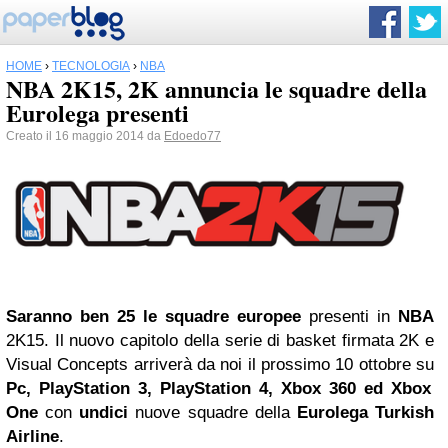
HOME
›
TECNOLOGIA
›
NBA
NBA 2K15, 2K annuncia le squadre della
Eurolega presenti
Creato il 16 maggio 2014 da
Edoedo77
Saranno ben 25 le squadre europee
presenti in
NBA
2K15. Il nuovo capitolo della serie di basket firmata 2K e
Visual Concepts arriverà da noi il prossimo 10 ottobre su
Pc, PlayStation 3, PlayStation 4, Xbox 360 ed Xbox
One
con
undici
nuove squadre della
Eurolega Turkish
Airline
.