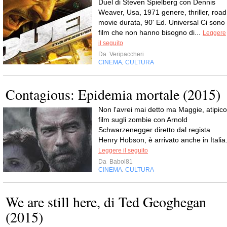
Duel di Steven Spielberg con Dennis
Weaver, Usa, 1971 genere, thriller, road
movie durata, 90' Ed. Universal Ci sono
film che non hanno bisogno di...
Leggere
il seguito
Da
Veripaccheri
CINEMA
CULTURA
,
Contagious: Epidemia mortale (2015)
Non l'avrei mai detto ma Maggie, atipico
film sugli zombie con Arnold
Schwarzenegger diretto dal regista
Henry Hobson, è arrivato anche in Italia
Leggere il seguito
Da
Babol81
CINEMA
CULTURA
,
We are still here, di Ted Geoghegan
(2015)