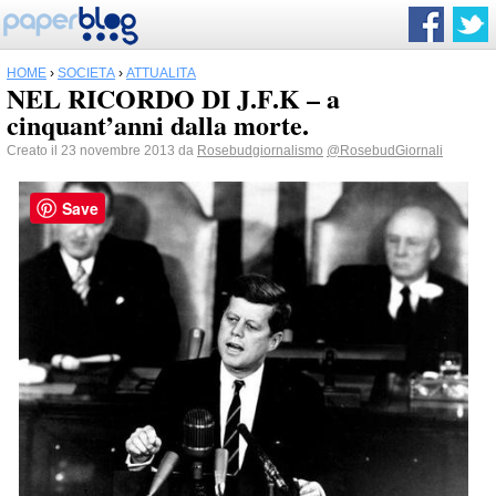
HOME
›
SOCIETÀ
›
ATTUALITÀ
NEL RICORDO DI J.F.K – a
cinquant’anni dalla morte.
Creato il 23 novembre 2013 da
Rosebudgiornalismo
@RosebudGiornali
Save