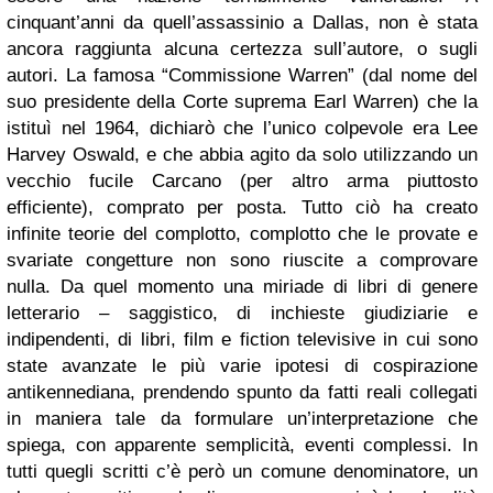
cinquant’anni da quell’assassinio a Dallas, non è stata
ancora raggiunta alcuna certezza sull’autore, o sugli
autori. La famosa “Commissione Warren” (dal nome del
suo presidente della Corte suprema Earl Warren) che la
istituì nel 1964, dichiarò che l’unico colpevole era Lee
Harvey Oswald, e che abbia agito da solo utilizzando un
vecchio fucile Carcano (per altro arma piuttosto
efficiente), comprato per posta. Tutto ciò ha creato
infinite teorie del complotto, complotto che le provate e
svariate congetture non sono riuscite a comprovare
nulla. Da quel momento una miriade di libri di genere
letterario – saggistico, di inchieste giudiziarie e
indipendenti, di libri, film e fiction televisive in cui sono
state avanzate le più varie ipotesi di cospirazione
antikennediana, prendendo spunto da fatti reali collegati
in maniera tale da formulare un’interpretazione che
spiega, con apparente semplicità, eventi complessi. In
tutti quegli scritti c’è però un comune denominatore, un