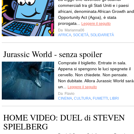
commerciali tra gli Stati Uniti e i paesi
africani, denominata African Growth and
Opportunity Act (Agoa), è stata
prorogata...
Leggere il seguito
Da
Marianna06
AFRICA
SOCIETÀ
SOLIDARIETÀ
,
,
Jurassic World - senza spoiler
Comprate il biglietto. Entrate in sala.
Appena si spengono le luci spegnete il
cervello. Non chiedete. Non pensate.
Non dubitate. Allora Jurassic World sarà
un...
Leggere il seguito
Da
Flavio
CINEMA
CULTURA
FUMETTI
LIBRI
,
,
,
HOME VIDEO: DUEL di STEVEN
SPIELBERG